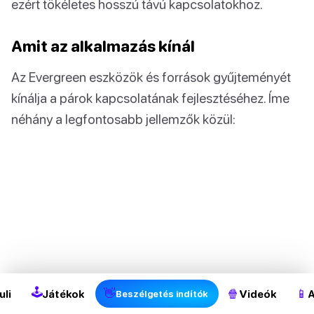
ezért tökéletes hosszú távú kapcsolatokhoz.
Amit az alkalmazás kínál
Az Evergreen eszközök és források gyűjteményét
kínálja a párok kapcsolatának fejlesztéséhez. Íme
néhány a legfontosabb jellemzők közül:
🕹
👋
🍿
📱
uli
Játékok
Videók
A
Beszélgetés indítók