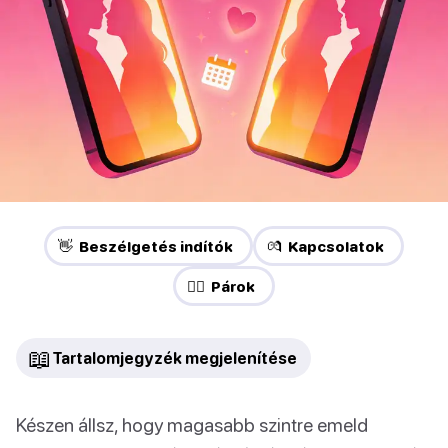
👋 Beszélgetés indítók
💏 Kapcsolatok
❤️‍🔥 Párok
📖
Tartalomjegyzék megjelenítése
Készen állsz, hogy magasabb szintre emeld