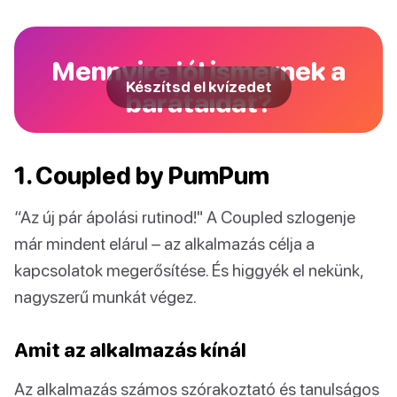
Mennyire jól ismernek a
Készítsd el kvízedet
barátaidat?
1. Coupled by PumPum
“Az új pár ápolási rutinod!" A Coupled szlogenje
már mindent elárul – az alkalmazás célja a
kapcsolatok megerősítése. És higgyék el nekünk,
nagyszerű munkát végez.
Amit az alkalmazás kínál
Az alkalmazás számos szórakoztató és tanulságos