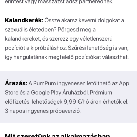
érintést vagy masszázst adsz partnerednek.
Kalandkerék:
Össze akarsz keverni dolgokat a
szexuális életedben? Pörgesd meg a
kalandkereket, és szerezz egy véletlenszerű
pozíciót a kipróbáláshoz. Szűrési lehetőség is van,
így hangulatának megfelelő pozíciókat választhat.
Árazás:
A PumPum ingyenesen letölthető az App
Store és a Google Play Áruházból. Prémium
előfizetési lehetőségek 9,99 €/hó áron érhetők el.
3 napos ingyenes próbaverzió.
Mit szeretünk az alkalmazásban