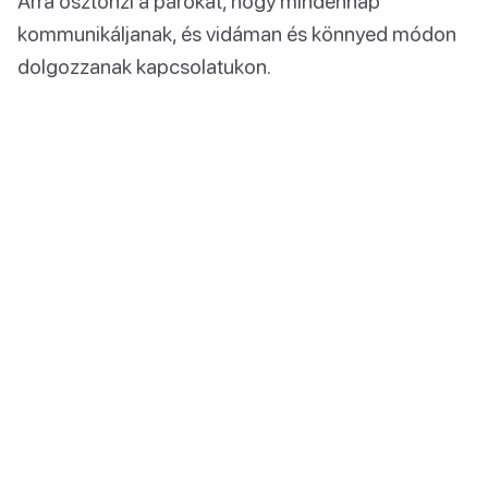
Arra ösztönzi a párokat, hogy mindennap
kommunikáljanak, és vidáman és könnyed módon
dolgozzanak kapcsolatukon.