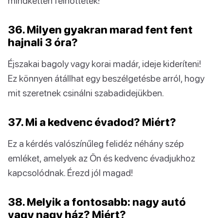
mindketten felnőttetek!
36. Milyen gyakran marad fent fent
hajnali 3 óra?
Éjszakai bagoly vagy korai madár, ideje kideríteni!
Ez könnyen átállhat egy beszélgetésbe arról, hogy
mit szeretnek csinálni szabadidejükben.
37. Mi a kedvenc évadod? Miért?
Ez a kérdés valószínűleg felidéz néhány szép
emléket, amelyek az Ön és kedvenc évadjukhoz
kapcsolódnak. Érezd jól magad!
38. Melyik a fontosabb: nagy autó
vagy nagy ház? Miért?