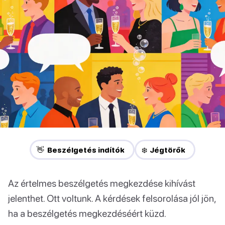
👋 Beszélgetés indítók
❄️ Jégtörők
Az értelmes beszélgetés megkezdése kihívást
jelenthet. Ott voltunk. A kérdések felsorolása jól jön,
ha a beszélgetés megkezdéséért küzd.