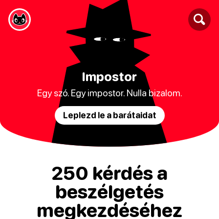
Impostor
Egy szó. Egy impostor. Nulla bizalom.
Leplezd le a barátaidat
250 kérdés a
beszélgetés
megkezdéséhez