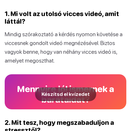
1. Mi volt az utolsó vicces videó, amit
láttál?
Mindig szórakoztató a kérdés nyomon követése a
viccesnek gondolt videó megnézésével. Biztos
vagyok benne, hogy van néhány vicces videó is,
amelyet megoszthat.
Mennyire jól ismernek a
Készítsd el kvízedet
barátaidat?
2. Mit tesz, hogy megszabaduljon a
stressztől?