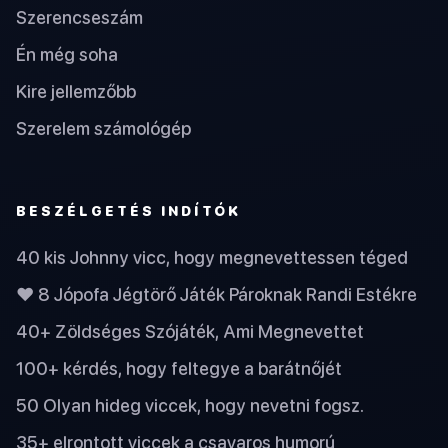
Szerencseszám
Én még soha
Kire jellemzőbb
Szerelem számológép
BESZÉLGETÉS INDÍTÓK
40 kis Johnny vicc, hogy megnevettessen téged
❤️ 8 Jópofa Jégtörő Játék Pároknak Randi Estékre
40+ Zöldséges Szójáték, Ami Megnevettet
100+ kérdés, hogy feltegye a barátnőjét
50 Olyan hideg viccek, hogy nevetni fogsz.
35+ elrontott viccek a csavaros humorú