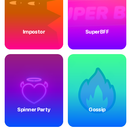
Impostor
SuperBFF
Spinner Party
Gossip