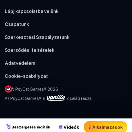
Lépj kapcsolatba velünk
Csapatunk
Szerkesztési Szabályzatunk
Szerződési feltételek
Adatvédelem
Cookie-szabályzat
© PsyCat Games® 2026
Az PsyCat Games® a
család része.
👋
🍿
📱
Videók
Alkalmazások
Beszélgetés indítók