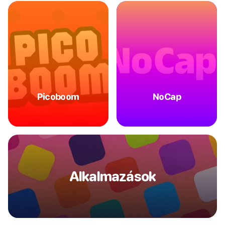
Picoboom
NoCap
Alkalmazások