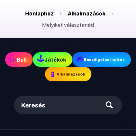
Honlaphoz
Alkalmazások
Melyiket választanád
🕹
🥳
👋
Buli
Játékok
Beszélgetés indítók
📱
Alkalmazások
Keresés