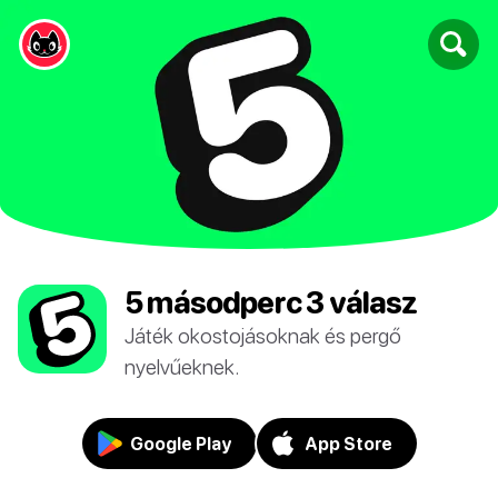
5 másodperc 3 válasz
Játék okostojásoknak és pergő
nyelvűeknek.
Google Play
App Store