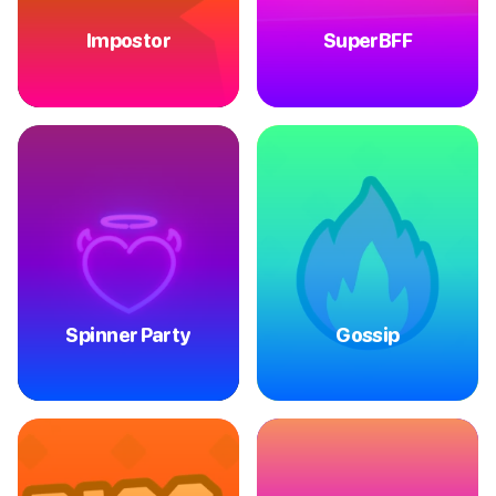
Impostor
SuperBFF
Spinner Party
Gossip