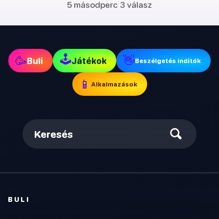
5 másodperc 3 válasz
🕹
🥳
👋
Buli
Játékok
Beszélgetés indítók
📱
Alkalmazások
Keresés
BULI