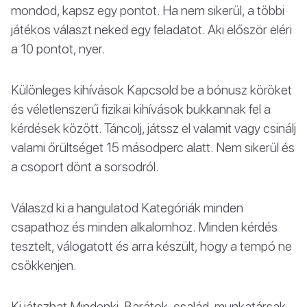
mondod, kapsz egy pontot. Ha nem sikerül, a többi
játékos választ neked egy feladatot. Aki először eléri
a 10 pontot, nyer.
Különleges kihívások Kapcsold be a bónusz köröket
és véletlenszerű fizikai kihívások bukkannak fel a
kérdések között. Táncolj, játssz el valamit vagy csinálj
valami őrültséget 15 másodperc alatt. Nem sikerül és
a csoport dönt a sorsodról.
Válaszd ki a hangulatod Kategóriák minden
csapathoz és minden alkalomhoz. Minden kérdés
tesztelt, válogatott és arra készült, hogy a tempó ne
csökkenjen.
Ki játszhat Mindenki. Barátok, család, munkatársak.