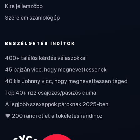
Kire jellemzőbb
Szerelem számológép
BESZÉLGETÉS INDÍTÓK
400+ találós kérdés válaszokkal
45 pajzán vicc, hogy megnevettessenek
40 kis Johnny vicc, hogy megnevettessen téged
Top 40+ rizz csajozós/pasizós duma
A legjobb szexappok pároknak 2025-ben
❤️ 200 randi ötlet a tökéletes randihoz