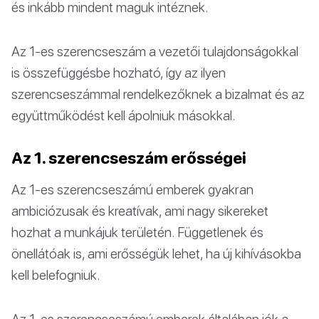
és inkább mindent maguk intéznek.
Az 1-es szerencseszám a vezetői tulajdonságokkal
is összefüggésbe hozható, így az ilyen
szerencseszámmal rendelkezőknek a bizalmat és az
együttműködést kell ápolniuk másokkal.
Az 1. szerencseszám erősségei
Az 1-es szerencseszámú emberek gyakran
ambiciózusak és kreatívak, ami nagy sikereket
hozhat a munkájuk területén. Függetlenek és
önellátóak is, ami erősségük lehet, ha új kihívásokba
kell belefogniuk.
Az 1-es szerencseszámú emberek általában jók a