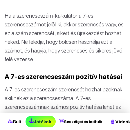
Ha a szerencseszám-kalkulátor a 7-es
szerencseszámot jelöli ki, akkor szerencsés vagy, és
ez a szám szerencsét, sikert és újrakezdést hozhat
neked. Ne feledje, hogy bölcsen használja ezt a
számot, és hagyja, hogy szerencsés és sikeres jövő
felé vezesse.
A 7-es szerencseszám pozitív hatásai
A 7-es szerencseszám szerencsét hozhat azoknak,
akiknek ez a szerencseszáma. A 7-es
szerencseszámnak számos pozitív hatása lehet az
emberek életére.
🕹
🥳
👋
🍿
Buli
Játékok
Videó
Beszélgetés indítók