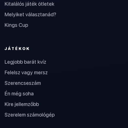
Kitalálós játék ötletek
Melyiket választanád?
Kings Cup
JÁTÉKOK
Legjobb barát kvíz
Felelsz vagy mersz
Szerencseszám
Én még soha
Kire jellemzőbb
Szerelem számológép