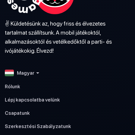
✌️ Küldetésünk az, hogy friss és élvezetes
tartalmat szállítsunk. A mobil játékoktól,
alkalmazásoktól és vetélkedőktől a parti- és
ivójátékokig. Élvezd!
Magyar
Rólunk
Lépj kapcsolatba velünk
Csapatunk
Szerkesztési Szabályzatunk