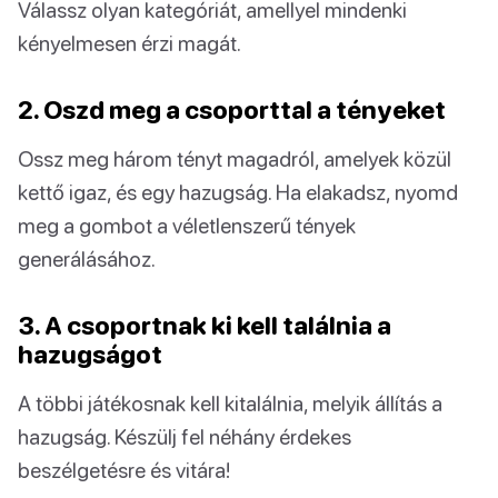
Válassz olyan kategóriát, amellyel mindenki
kényelmesen érzi magát.
2. Oszd meg a csoporttal a tényeket
Ossz meg három tényt magadról, amelyek közül
kettő igaz, és egy hazugság. Ha elakadsz, nyomd
meg a gombot a véletlenszerű tények
generálásához.
3. A csoportnak ki kell találnia a
hazugságot
A többi játékosnak kell kitalálnia, melyik állítás a
hazugság. Készülj fel néhány érdekes
beszélgetésre és vitára!