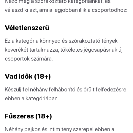
Nézd meg a szórakoztató kategóriáinkat, és
válaszd ki azt, ami a legjobban illik a csoportodhoz:
Véletlenszerű
Ez a kategória könnyed és szórakoztató tények
keverékét tartalmazza, tökéletes jégcsapásnak új
csoportok számára.
Vad idők (18+)
Készülj fel néhány felháborító és őrült felfedezésre
ebben a kategóriában.
Fűszeres (18+)
Néhány pajkos és intim tény szerepel ebben a