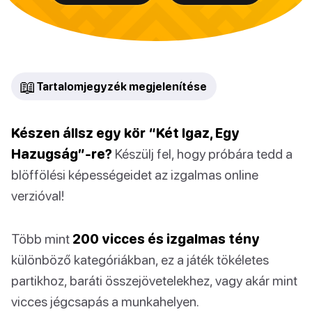
📖
Tartalomjegyzék megjelenítése
Készen állsz egy kör “Két Igaz, Egy
Hazugság”-re?
Készülj fel, hogy próbára tedd a
blöffölési képességeidet az izgalmas online
verzióval!
Több mint
200 vicces és izgalmas tény
különböző kategóriákban, ez a játék tökéletes
partikhoz, baráti összejövetelekhez, vagy akár mint
vicces jégcsapás a munkahelyen.