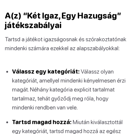
A(z) “Két Igaz, Egy Hazugság”
játékszabályai
Tartsd a játékot igazságosnak és szórakoztatónak
mindenki számára ezekkel az alapszabályokkal:
Válassz egy kategóriát:
Válassz olyan
kategóriát, amellyel mindenki kényelmesen érzi
magát. Néhány kategória explicit tartalmat
tartalmaz, tehát győződj meg róla, hogy
mindenki rendben van vele.
Tartsd magad hozzá:
Miután kiválasztottál
egy kategóriát, tartsd magad hozzá az egész