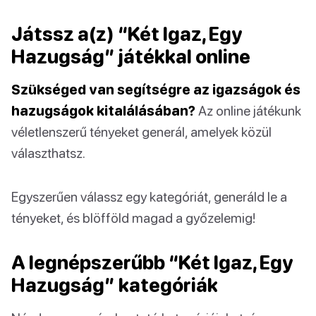
Játssz a(z) “Két Igaz, Egy
Hazugság” játékkal online
Szükséged van segítségre az igazságok és
hazugságok kitalálásában?
Az online játékunk
véletlenszerű tényeket generál, amelyek közül
választhatsz.
Egyszerűen válassz egy kategóriát, generáld le a
tényeket, és blöfföld magad a győzelemig!
A legnépszerűbb “Két Igaz, Egy
Hazugság” kategóriák