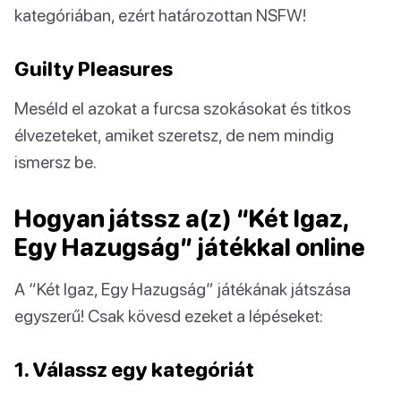
kategóriában, ezért határozottan NSFW!
Guilty Pleasures
Meséld el azokat a furcsa szokásokat és titkos
élvezeteket, amiket szeretsz, de nem mindig
ismersz be.
Hogyan játssz a(z) “Két Igaz,
Egy Hazugság” játékkal online
A “Két Igaz, Egy Hazugság” játékának játszása
egyszerű! Csak kövesd ezeket a lépéseket:
1. Válassz egy kategóriát