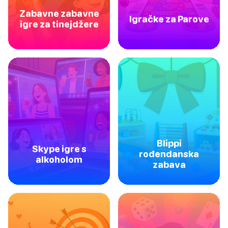
Zabavne zabavne
Igračke za Parove
igre za tinejdžere
Blippi
Skype igre s
rođendanska
alkoholom
zabava