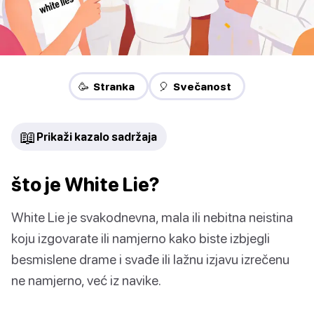
🥳 Stranka
🎈 Svečanost
📖
Prikaži kazalo sadržaja
što je White Lie?
White Lie je svakodnevna, mala ili nebitna neistina
koju izgovarate ili namjerno kako biste izbjegli
besmislene drame i svađe ili lažnu izjavu izrečenu
ne namjerno, već iz navike.