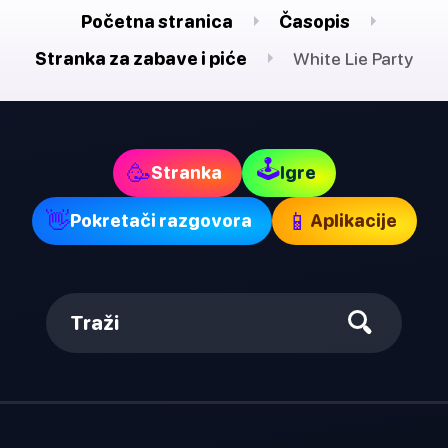
Početna stranica
Časopis
Stranka za zabave i piće
White Lie Party
🕹
🥳
Stranka
Igre
👋
📱
Pokretači razgovora
Aplikacije
Traži