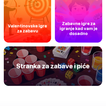
Zabavne igre za
Valentinovske igre
igranje kad vam je
za zabavu
dosadno
Stranka za zabave i piće