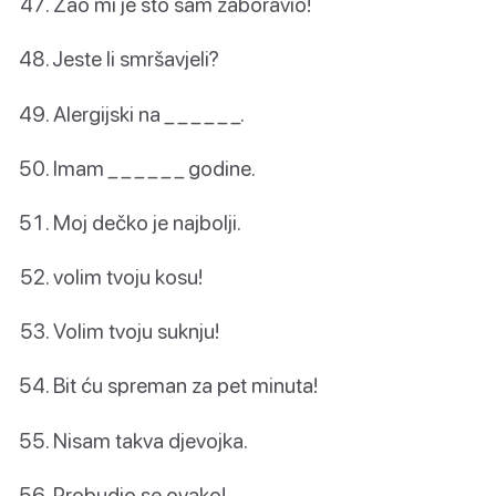
Žao mi je što sam zaboravio!
Jeste li smršavjeli?
Alergijski na _ _ _ _ _ _.
Imam _ _ _ _ _ _ godine.
Moj dečko je najbolji.
volim tvoju kosu!
Volim tvoju suknju!
Bit ću spreman za pet minuta!
Nisam takva djevojka.
Probudio se ovako!