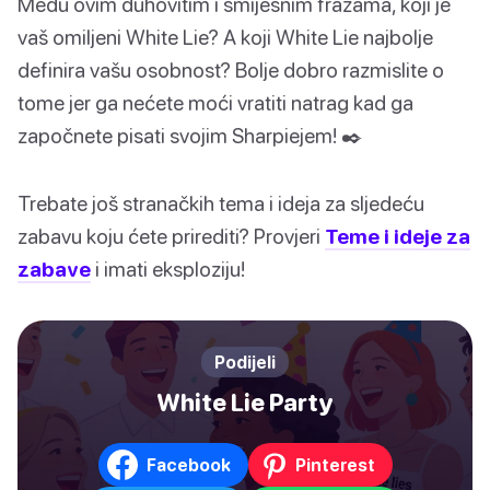
Među ovim duhovitim i smiješnim frazama, koji je
vaš omiljeni White Lie? A koji White Lie najbolje
definira vašu osobnost? Bolje dobro razmislite o
tome jer ga nećete moći vratiti natrag kad ga
započnete pisati svojim Sharpiejem! ✒️
Trebate još stranačkih tema i ideja za sljedeću
zabavu koju ćete prirediti? Provjeri
Teme i ideje za
zabave
i imati eksploziju!
Podijeli
White Lie Party
Facebook
Pinterest