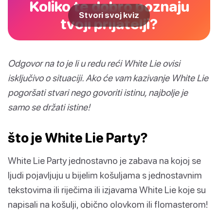
Koliko te dobro poznaju
Stvori svoj kviz
tvoji prijatelji?
Odgovor na to je li u redu reći White Lie ovisi
isključivo o situaciji. Ako će vam kazivanje White Lie
pogoršati stvari nego govoriti istinu, najbolje je
samo se držati istine!
što je White Lie Party?
White Lie Party jednostavno je zabava na kojoj se
ljudi pojavljuju u bijelim košuljama s jednostavnim
tekstovima ili riječima ili izjavama White Lie koje su
napisali na košulji, obično olovkom ili flomasterom!