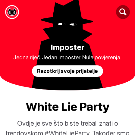
Imposter
Jedna riječ. Jedan imposter. Nula povjerenja.
Razotkrij svoje prijatelje
White Lie Party
Ovdje je sve što biste trebali znati o
trendovskom #WhiteLieParty. Također smo