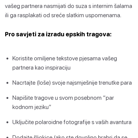
vašeg partnera nasmijati do suza s internim šalama
ili ga rasplakati od sreće slatkim uspomenama.
Pro savjeti za izradu epskih tragova:
Koristite omiljene tekstove pjesama vašeg
partnera kao inspiraciju
Nacrtajte (loše) svoje najsmješnije trenutke para
Napišite tragove u svom posebnom “par
kodnom jeziku”
Uključite polaroidne fotografije s vaših avantura
Dodajte šljokice (ako ste dovoljno hrabri da se