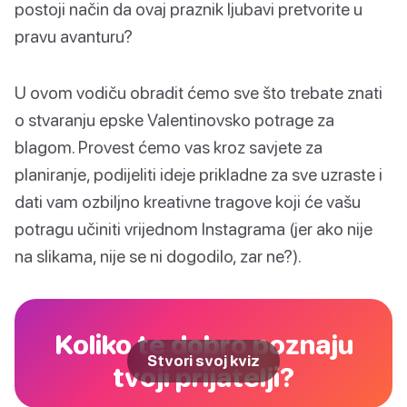
postoji način da ovaj praznik ljubavi pretvorite u
pravu avanturu?
U ovom vodiču obradit ćemo sve što trebate znati
o stvaranju epske Valentinovsko potrage za
blagom. Provest ćemo vas kroz savjete za
planiranje, podijeliti ideje prikladne za sve uzraste i
dati vam ozbiljno kreativne tragove koji će vašu
potragu učiniti vrijednom Instagrama (jer ako nije
na slikama, nije se ni dogodilo, zar ne?).
Koliko te dobro poznaju
Stvori svoj kviz
tvoji prijatelji?