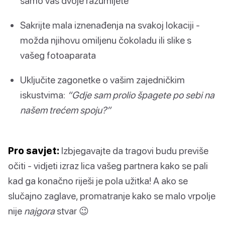
samo vas dvoje razumijete
Sakrijte mala iznenađenja na svakoj lokaciji -
možda njihovu omiljenu čokoladu ili slike s
vašeg fotoaparata
Uključite zagonetke o vašim zajedničkim
iskustvima:
“Gdje sam prolio špagete po sebi na
našem trećem spoju?”
Pro savjet:
Izbjegavajte da tragovi budu previše
očiti - vidjeti izraz lica vašeg partnera kako se pali
kad ga konačno riješi je pola užitka! A ako se
slučajno zaglave, promatranje kako se malo vrpolje
nije
najgora
stvar 😉