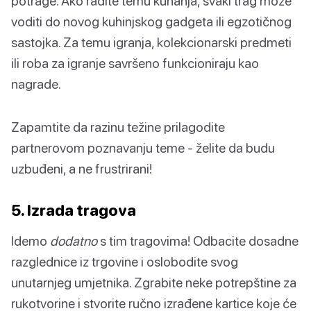
potrage. Ako radite temu kuhanja, svaki trag može
voditi do novog kuhinjskog gadgeta ili egzotičnog
sastojka. Za temu igranja, kolekcionarski predmeti
ili roba za igranje savršeno funkcioniraju kao
nagrade.
Zapamtite da razinu težine prilagodite
partnerovom poznavanju teme - želite da budu
uzbuđeni, a ne frustrirani!
5. Izrada tragova
Idemo
dodatno
s tim tragovima! Odbacite dosadne
razglednice iz trgovine i oslobodite svog
unutarnjeg umjetnika. Zgrabite neke potrepštine za
rukotvorine i stvorite ručno izrađene kartice koje će