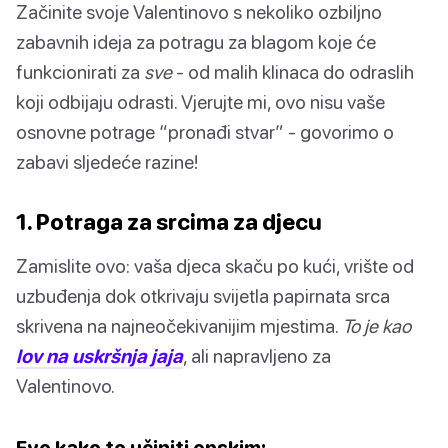
Začinite svoje Valentinovo s nekoliko ozbiljno
zabavnih ideja za potragu za blagom koje će
funkcionirati za
sve
- od malih klinaca do odraslih
koji odbijaju odrasti. Vjerujte mi, ovo nisu vaše
osnovne potrage “pronađi stvar” - govorimo o
zabavi sljedeće razine!
1. Potraga za srcima za djecu
Zamislite ovo: vaša djeca skaču po kući, vrište od
uzbuđenja dok otkrivaju svijetla papirnata srca
skrivena na najneočekivanijim mjestima.
To je kao
lov na uskršnja jaja
, ali napravljeno za
Valentinovo.
Evo kako to učiniti epskim: