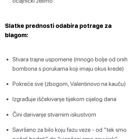
očajnički želimo
Slatke prednosti odabira potrage za
blagom:
Stvara trajne uspomene (mnogo bolje od onih
bombona s porukama koji imaju okus krede)
Pokreće sve (zbogom, Valentinovo na kauču)
Izgrađuje iščekivanje tijekom cijelog dana
Čini darivanje stvarnim iskustvom
Savršeno za bilo koju fazu veze - od “tek smo
počeli hodati” do “vjenčani smo zauvijek”