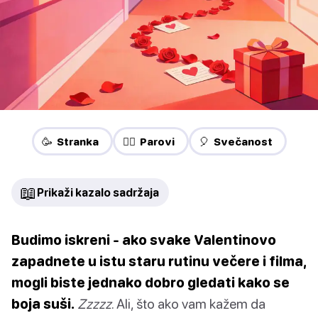
🥳 Stranka
❤️‍🔥 Parovi
🎈 Svečanost
📖
Prikaži kazalo sadržaja
Budimo iskreni - ako svake Valentinovo
zapadnete u istu staru rutinu večere i filma,
mogli biste jednako dobro gledati kako se
boja suši.
Zzzzz
. Ali, što ako vam kažem da