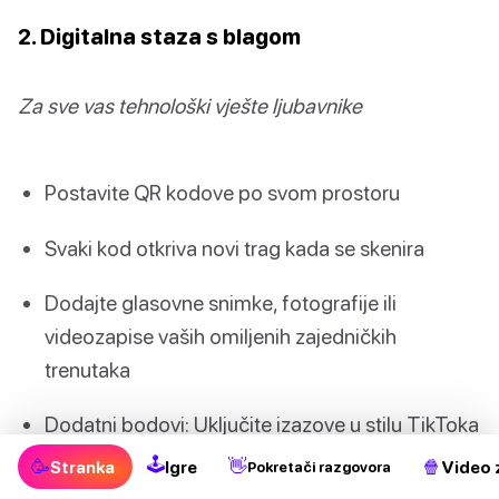
2. Digitalna staza s blagom
Za sve vas tehnološki vješte ljubavnike
Postavite QR kodove po svom prostoru
Svaki kod otkriva novi trag kada se skenira
Dodajte glasovne snimke, fotografije ili
videozapise vaših omiljenih zajedničkih
trenutaka
Dodatni bodovi: Uključite izazove u stilu TikToka
na svakoj stanici
🕹
🥳
👋
🍿
Stranka
Igre
Video 
Pokretači razgovora