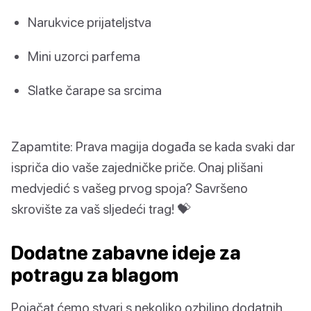
Narukvice prijateljstva
Mini uzorci parfema
Slatke čarape sa srcima
Zapamtite: Prava magija događa se kada svaki dar
ispriča dio vaše zajedničke priče. Onaj plišani
medvjedić s vašeg prvog spoja? Savršeno
skrovište za vaš sljedeći trag! 💝
Dodatne zabavne ideje za
potragu za blagom
Pojačat ćemo stvari s nekoliko ozbiljno dodatnih