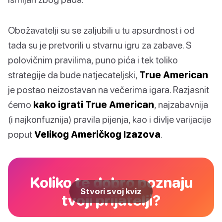
Obožavatelji su se zaljubili u tu apsurdnost i od
tada su je pretvorili u stvarnu igru za zabave. S
polovičnim pravilima, puno pića i tek toliko
strategije da bude natjecateljski,
True American
je postao neizostavan na večerima igara. Razjasnit
ćemo
kako igrati True American
, najzabavnija
(i najkonfuznija) pravila pijenja, kao i divlje varijacije
poput
Velikog Američkog Izazova
.
Koliko te dobro poznaju
Stvori svoj kviz
tvoji prijatelji?