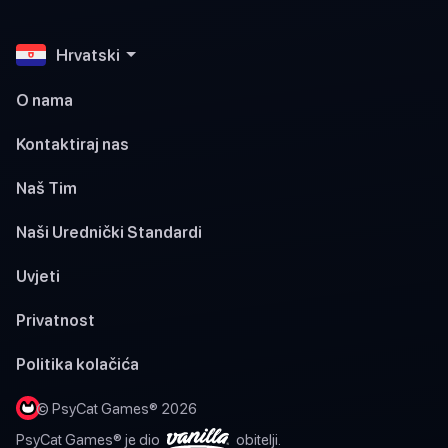
Hrvatski
O nama
Kontaktiraj nas
Naš Tim
Naši Urednički Standardi
Uvjeti
Privatnost
Politika kolačića
© PsyCat Games® 2026
PsyCat Games® je dio
obitelji.