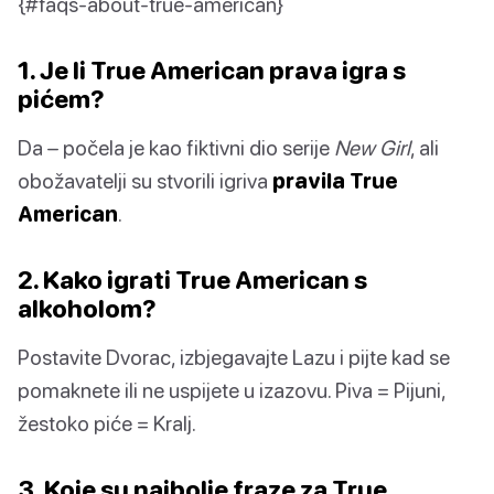
{#faqs-about-true-american}
1. Je li True American prava igra s
pićem?
Da – počela je kao fiktivni dio serije
New Girl
, ali
obožavatelji su stvorili igriva
pravila True
American
.
2. Kako igrati True American s
alkoholom?
Postavite Dvorac, izbjegavajte Lazu i pijte kad se
pomaknete ili ne uspijete u izazovu. Piva = Pijuni,
žestoko piće = Kralj.
3. Koje su najbolje fraze za True