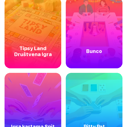
Tipsy Land
Bunco
Društvena Igra
Igra kartama Spit
Pitty Pat