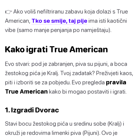
👉 Ako voliš nefiltriranu zabavu koja dolazi s True
American,
Tko se smije, taj pije
ima isti kaotični
vibe (samo manje penjanja po namještaju).
Kako igrati True American
Evo stvari: pod je zabranjen, piva su pijuni, a boca
žestokog pića je Kralj. Tvoj zadatak? Preživjeti kaos,
piti i izboriti se za pobjedu. Evo pregleda
pravila
True American
kako bi mogao postaviti i igrati.
1. Izgradi Dvorac
Stavi bocu žestokog pića u sredinu sobe (Kralj) i
okruži je redovima limenki piva (Pijuni). Ovo je