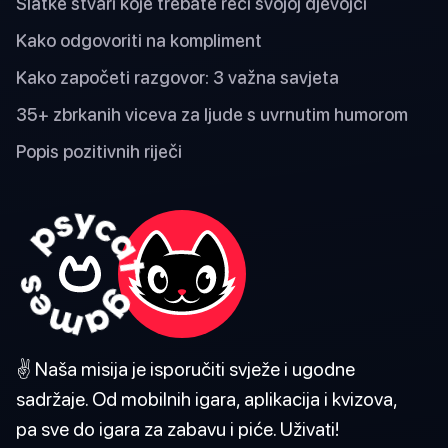
Slatke stvari koje trebate reći svojoj djevojci
Kako odgovoriti na kompliment
Kako započeti razgovor: 3 važna savjeta
35+ zbrkanih viceva za ljude s uvrnutim humorom
Popis pozitivnih riječi
✌️ Naša misija je isporučiti svježe i ugodne
sadržaje. Od mobilnih igara, aplikacija i kvizova,
pa sve do igara za zabavu i piće. Uživati!