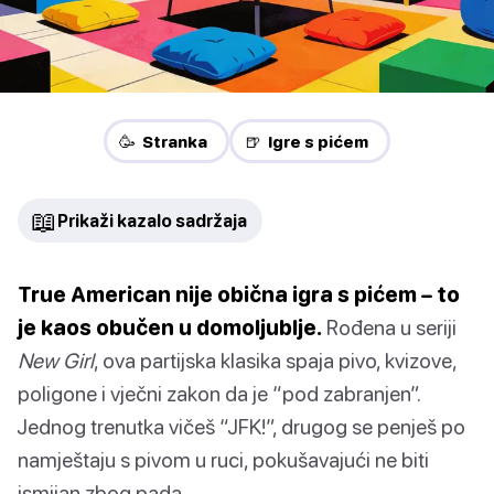
🥳 Stranka
🍺 Igre s pićem
📖
Prikaži kazalo sadržaja
True American nije obična igra s pićem – to
je kaos obučen u domoljublje.
Rođena u seriji
New Girl
, ova partijska klasika spaja pivo, kvizove,
poligone i vječni zakon da je “pod zabranjen”.
Jednog trenutka vičeš “JFK!”, drugog se penješ po
namještaju s pivom u ruci, pokušavajući ne biti
ismijan zbog pada.