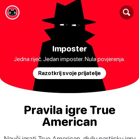
Imposter
Jedna riječ. Jedan imposter. Nula povjerenja.
Razotkrij svoje prijatelje
Pravila igre True
American
Nauči igrati True American, divlju partijsku igru