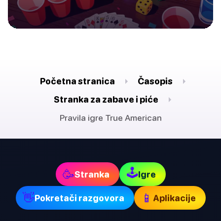
Početna stranica
Časopis
Stranka za zabave i piće
Pravila igre True American
🕹
🥳
Stranka
Igre
👋
📱
Pokretači razgovora
Aplikacije