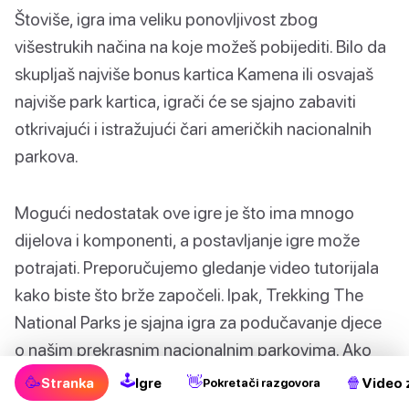
Štoviše, igra ima veliku ponovljivost zbog
višestrukih načina na koje možeš pobijediti. Bilo da
skupljaš najviše bonus kartica Kamena ili osvajaš
najviše park kartica, igrači će se sjajno zabaviti
otkrivajući i istražujući čari američkih nacionalnih
parkova.
Mogući nedostatak ove igre je što ima mnogo
dijelova i komponenti, a postavljanje igre može
potrajati. Preporučujemo gledanje video tutorijala
kako biste što brže započeli. Ipak, Trekking The
National Parks je sjajna igra za podučavanje djece
o našim prekrasnim nacionalnim parkovima. Ako
tražiš zabavnu i edukativnu igru za igranje s obitelji,
🕹
🥳
👋
🍿
Stranka
Igre
Video 
Pokretači razgovora
ovo je to!