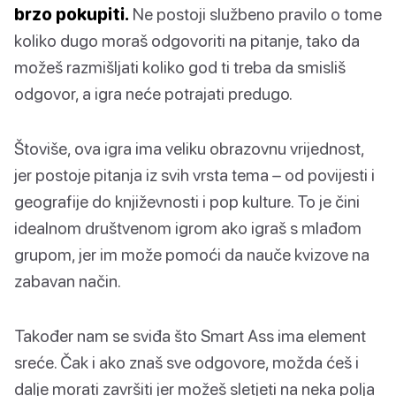
brzo pokupiti.
Ne postoji službeno pravilo o tome
koliko dugo moraš odgovoriti na pitanje, tako da
možeš razmišljati koliko god ti treba da smisliš
odgovor, a igra neće potrajati predugo.
Štoviše, ova igra ima veliku obrazovnu vrijednost,
jer postoje pitanja iz svih vrsta tema – od povijesti i
geografije do književnosti i pop kulture. To je čini
idealnom društvenom igrom ako igraš s mlađom
grupom, jer im može pomoći da nauče kvizove na
zabavan način.
Također nam se sviđa što Smart Ass ima element
sreće. Čak i ako znaš sve odgovore, možda ćeš i
dalje morati završiti jer možeš sletjeti na neka polja