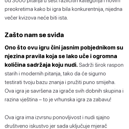
od 3000 pitanja u šest različitih kategorija i novim
preokretima kako bi igra bila konkurentnija, nijedna
večer kvizova neće biti ista.
Zašto nam se sviđa
Ono što ovu igru čini jasnim pobjednikom su
njezina pravila koja se lako uče i ogromna
količina sadržaja koju nudi.
Sadrži širok raspon
starih i modernih pitanja, tako da će sigurno
testirati tvoju bazu znanja i pružiti puno smijeha.
Ova igra je savršena za igrače svih dobnih skupina i
razina vještina – to je vrhunska igra za zabavu!
Ova igra ima izvrsnu ponovljivost i nudi sjajno
društveno iskustvo jer sada uključuje mjerač