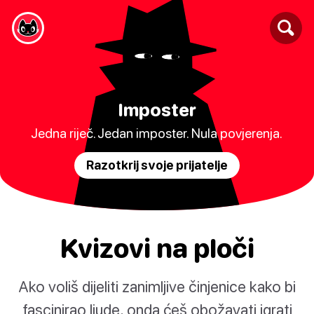
Imposter
Jedna riječ. Jedan imposter. Nula povjerenja.
Razotkrij svoje prijatelje
Kvizovi na ploči
Ako voliš dijeliti zanimljive činjenice kako bi
fascinirao ljude, onda ćeš obožavati igrati