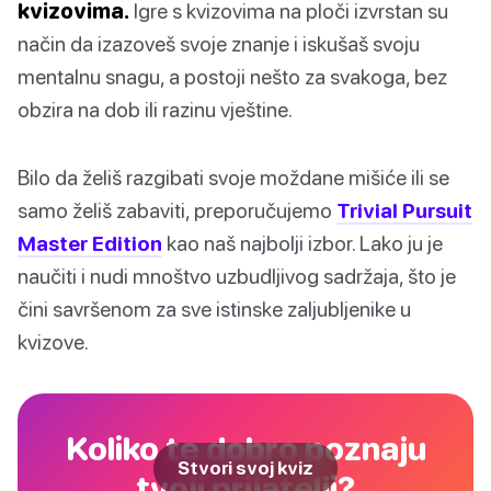
kvizovima.
Igre s kvizovima na ploči izvrstan su
način da izazoveš svoje znanje i iskušaš svoju
mentalnu snagu, a postoji nešto za svakoga, bez
obzira na dob ili razinu vještine.
Bilo da želiš razgibati svoje moždane mišiće ili se
samo želiš zabaviti, preporučujemo
Trivial Pursuit
Master Edition
kao naš najbolji izbor. Lako ju je
naučiti i nudi mnoštvo uzbudljivog sadržaja, što je
čini savršenom za sve istinske zaljubljenike u
kvizove.
Koliko te dobro poznaju
Stvori svoj kviz
tvoji prijatelji?