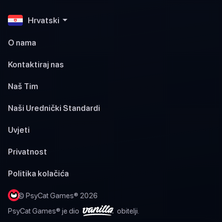
Hrvatski
O nama
Kontaktiraj nas
Naš Tim
Naši Urednički Standardi
Uvjeti
Privatnost
Politika kolačića
© PsyCat Games® 2026
PsyCat Games® je dio
obitelji.