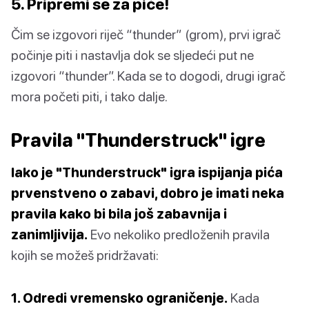
5. Pripremi se za piće!
Čim se izgovori riječ “thunder” (grom), prvi igrač
počinje piti i nastavlja dok se sljedeći put ne
izgovori “thunder”. Kada se to dogodi, drugi igrač
mora početi piti, i tako dalje.
Pravila "Thunderstruck" igre
Iako je "Thunderstruck" igra ispijanja pića
prvenstveno o zabavi, dobro je imati neka
pravila kako bi bila još zabavnija i
zanimljivija.
Evo nekoliko predloženih pravila
kojih se možeš pridržavati:
1. Odredi vremensko ograničenje.
Kada