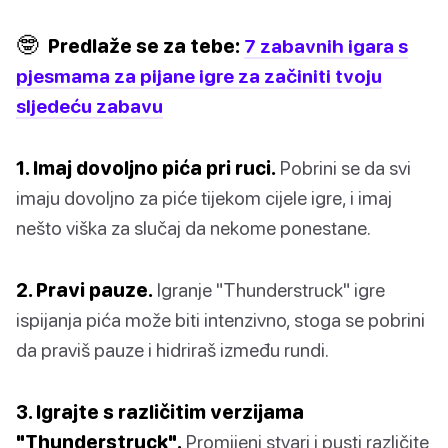
🤓
Predlaže se za tebe:
7 zabavnih igara s
pjesmama za pijane igre za začiniti tvoju
sljedeću zabavu
1. Imaj dovoljno pića pri ruci.
Pobrini se da svi
imaju dovoljno za piće tijekom cijele igre, i imaj
nešto viška za slučaj da nekome ponestane.
2. Pravi pauze.
Igranje "Thunderstruck" igre
ispijanja pića može biti intenzivno, stoga se pobrini
da praviš pauze i hidriraš između rundi.
3. Igrajte s različitim verzijama
"Thunderstruck".
Promijeni stvari i pusti različite