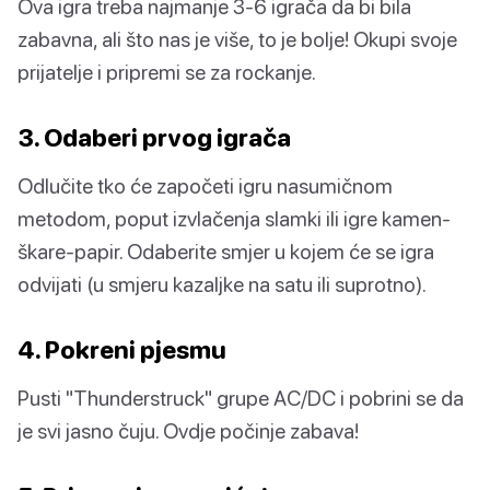
Ova igra treba najmanje 3-6 igrača da bi bila
zabavna, ali što nas je više, to je bolje! Okupi svoje
prijatelje i pripremi se za rockanje.
3. Odaberi prvog igrača
Odlučite tko će započeti igru nasumičnom
metodom, poput izvlačenja slamki ili igre kamen-
škare-papir. Odaberite smjer u kojem će se igra
odvijati (u smjeru kazaljke na satu ili suprotno).
4. Pokreni pjesmu
Pusti "Thunderstruck" grupe AC/DC i pobrini se da
je svi jasno čuju. Ovdje počinje zabava!