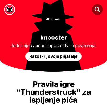
Imposter
Jedna riječ. Jedan imposter. Nula povjerenja.
Razotkrij svoje prijatelje
Pravila igre
"Thunderstruck" za
ispijanje pića