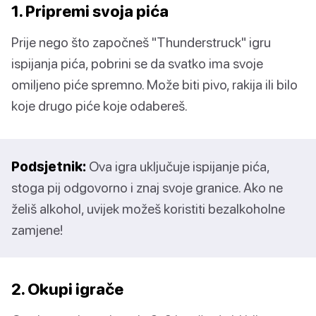
1. Pripremi svoja pića
Prije nego što započneš "Thunderstruck" igru
ispijanja pića, pobrini se da svatko ima svoje
omiljeno piće spremno. Može biti pivo, rakija ili bilo
koje drugo piće koje odabereš.
Podsjetnik:
Ova igra uključuje ispijanje pića,
stoga pij odgovorno i znaj svoje granice. Ako ne
želiš alkohol, uvijek možeš koristiti bezalkoholne
zamjene!
2. Okupi igrače