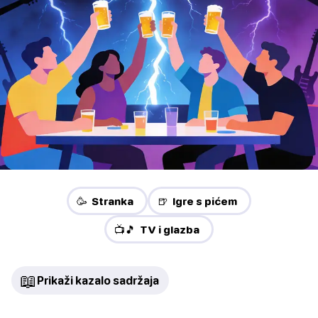
🥳 Stranka
🍺 Igre s pićem
📺🎵 TV i glazba
📖
Prikaži kazalo sadržaja