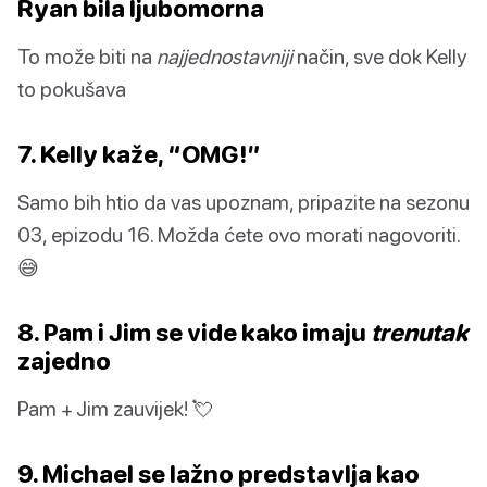
Ryan bila ljubomorna
To može biti na
najjednostavniji
način, sve dok Kelly
to pokušava
7. Kelly kaže, “OMG!”
Samo bih htio da vas upoznam, pripazite na sezonu
03, epizodu 16. Možda ćete ovo morati nagovoriti.
😅
8. Pam i Jim se vide kako imaju
trenutak
zajedno
Pam + Jim zauvijek! 💘
9. Michael se lažno predstavlja kao