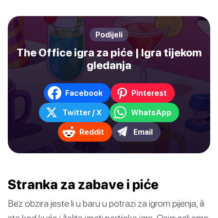
Podijeli
The Office igra za piće | Igra tijekom
gledanja
Facebook
Pinterest
Twitter / X
WhatsApp
Reddit
Email
Stranka za zabave i piće
Bez obzira jeste li u baru u potrazi za igrom pijenja, ili
ste kod kuće i želite igrati partijske igre. Osigurali smo