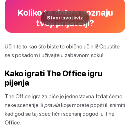
Koliko te dobro poznaju
Stvori svoj kviz
tvoji prijatelji?
Učinite to kao što biste to obično učinili! Opustite
se s posadom i uživajte u zabavnom soku!
Kako igrati The Office igru
pijenja
The Office igra za piće je jednostavna. Izdat ćemo
neke scenarije ili
pravila
koja morate popiti ili snimiti
kad god se taj specifični scenarij dogodi u The
Office.