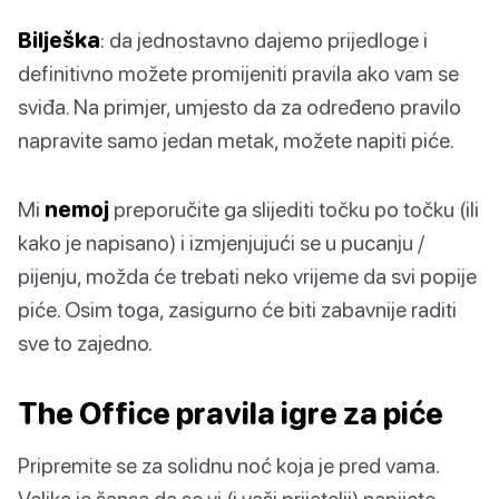
Bilješka
: da jednostavno dajemo prijedloge i
definitivno možete promijeniti pravila ako vam se
sviđa. Na primjer, umjesto da za određeno pravilo
napravite samo jedan metak, možete napiti piće.
Mi
nemoj
preporučite ga slijediti točku po točku (ili
kako je napisano) i izmjenjujući se u pucanju /
pijenju, možda će trebati neko vrijeme da svi popije
piće. Osim toga, zasigurno će biti zabavnije raditi
sve to zajedno.
The Office pravila igre za piće
Pripremite se za solidnu noć koja je pred vama.
Velika je šansa da se vi (i vaši prijatelji) napijete