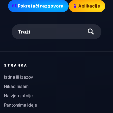
👋
📱
Pokretači razgovora
Aplikacije
Traži
STRANKA
Istina ili izazov
Nikad nisam
Najvjerojatnije
Pantomima ideje