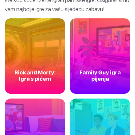
vam najbolje igre za vašu sljedeću zabavu!
Rick and Morty:
Family Guy igra
Igra s pićem
pijenja