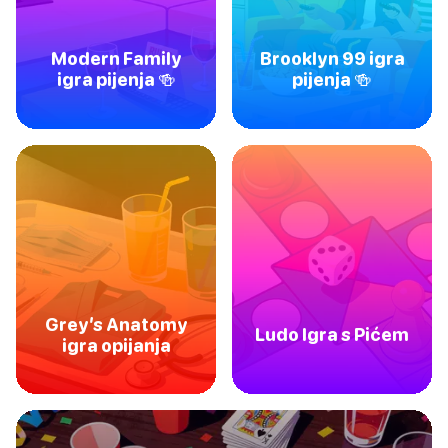
Modern Family
Brooklyn 99 igra
igra pijenja 🍻
pijenja 🍻
Grey’s Anatomy
Ludo Igra s Pićem
igra opijanja