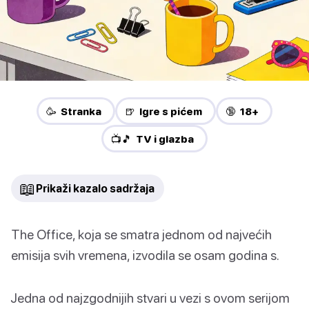
🥳 Stranka
🍺 Igre s pićem
🔞 18+
📺🎵 TV i glazba
📖
Prikaži kazalo sadržaja
The Office, koja se smatra jednom od najvećih
emisija svih vremena, izvodila se osam godina s.
Jedna od najzgodnijih stvari u vezi s ovom serijom