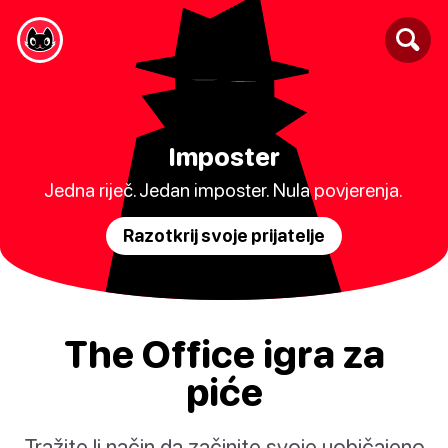
Imposter
Jedna riječ. Jedan imposter. Nula povjerenja.
Razotkrij svoje prijatelje
The Office igra za
piće
Tražite li način da začinite svoje uobičajeno