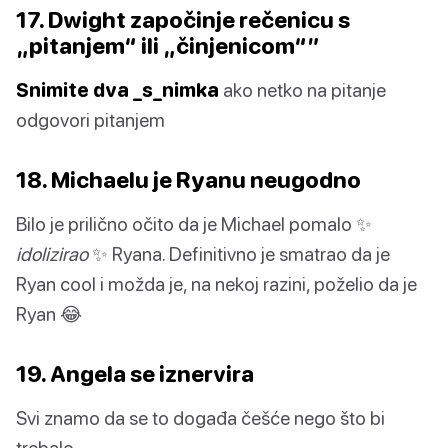
17. Dwight započinje rečenicu s
„pitanjem“ ili „činjenicom“”
Snimite dva _s_nimka
ako netko na pitanje
odgovori pitanjem
18. Michaelu je Ryanu neugodno
Bilo je prilično očito da je Michael pomalo ✨
idolizirao
✨ Ryana. Definitivno je smatrao da je
Ryan cool i možda je, na nekoj razini, poželio da je
Ryan 😂
19. Angela se iznervira
Svi znamo da se to događa češće nego što bi
trebalo.