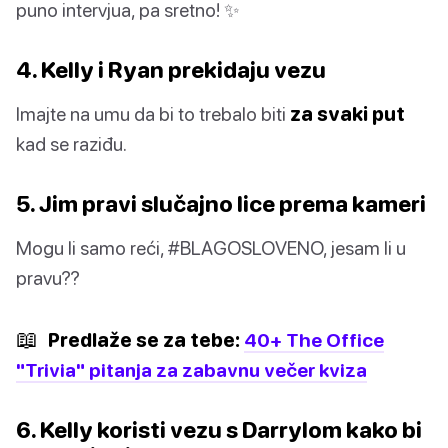
puno intervjua, pa sretno! ✨
4. Kelly i Ryan prekidaju vezu
Imajte na umu da bi to trebalo biti
za svaki put
kad se raziđu.
5. Jim pravi slučajno lice prema kameri
Mogu li samo reći, #BLAGOSLOVENO, jesam li u
pravu??
📖
Predlaže se za tebe:
40+ The Office
"Trivia" pitanja za zabavnu večer kviza
6. Kelly koristi vezu s Darrylom kako bi