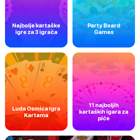
Najbolje kartaške
Party Board
igre za 3 igrača
Games
11 najboljih
Luda Osmica Igra
kartaških igara za
Kartama
piće