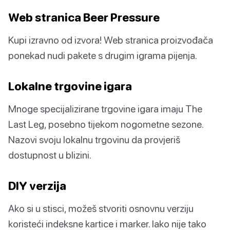
Web stranica Beer Pressure
Kupi izravno od izvora! Web stranica proizvođača
ponekad nudi pakete s drugim igrama pijenja.
Lokalne trgovine igara
Mnoge specijalizirane trgovine igara imaju The
Last Leg, posebno tijekom nogometne sezone.
Nazovi svoju lokalnu trgovinu da provjeriš
dostupnost u blizini.
DIY verzija
Ako si u stisci, možeš stvoriti osnovnu verziju
koristeći indeksne kartice i marker. Iako nije tako