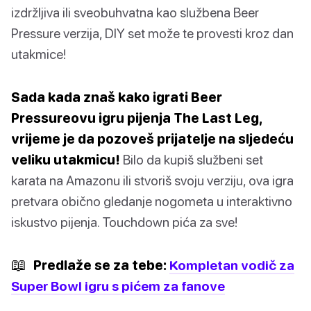
izdržljiva ili sveobuhvatna kao službena Beer
Pressure verzija, DIY set može te provesti kroz dan
utakmice!
Sada kada znaš kako igrati Beer
Pressureovu igru pijenja The Last Leg,
vrijeme je da pozoveš prijatelje na sljedeću
veliku utakmicu!
Bilo da kupiš službeni set
karata na Amazonu ili stvoriš svoju verziju, ova igra
pretvara obično gledanje nogometa u interaktivno
iskustvo pijenja. Touchdown pića za sve!
📖
Predlaže se za tebe:
Kompletan vodič za
Super Bowl igru s pićem za fanove