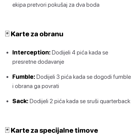
ekipa pretvori pokušaj za dva boda
🃏 Karte za obranu
Interception:
Dodijeli 4 pića kada se
presretne dodavanje
Fumble:
Dodijeli 3 pića kada se dogodi fumble
i obrana ga povrati
Sack:
Dodijeli 2 pića kada se sruši quarterback
🃏 Karte za specijalne timove