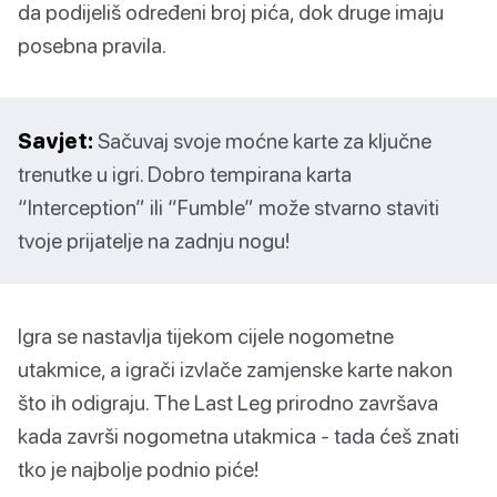
da podijeliš određeni broj pića, dok druge imaju
posebna pravila.
Savjet:
Sačuvaj svoje moćne karte za ključne
trenutke u igri. Dobro tempirana karta
“Interception” ili “Fumble” može stvarno staviti
tvoje prijatelje na zadnju nogu!
Igra se nastavlja tijekom cijele nogometne
utakmice, a igrači izvlače zamjenske karte nakon
što ih odigraju. The Last Leg prirodno završava
kada završi nogometna utakmica - tada ćeš znati
tko je najbolje podnio piće!