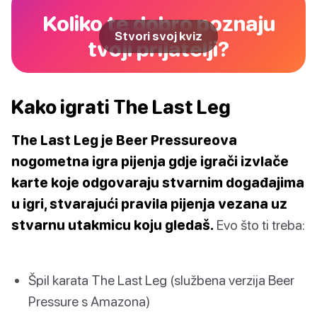
Koliko te dobro poznaju
Stvori svoj kviz
tvoji prijatelji?
Kako igrati The Last Leg
The Last Leg je Beer Pressureova
nogometna igra pijenja gdje igrači izvlače
karte koje odgovaraju stvarnim događajima
u igri, stvarajući pravila pijenja vezana uz
stvarnu utakmicu koju gledaš.
Evo što ti treba:
Špil karata The Last Leg (službena verzija Beer
Pressure s Amazona)