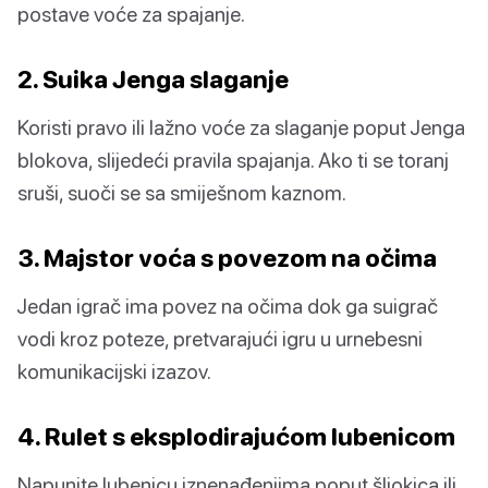
postave voće za spajanje.
2. Suika Jenga slaganje
Koristi pravo ili lažno voće za slaganje poput Jenga
blokova, slijedeći pravila spajanja. Ako ti se toranj
sruši, suoči se sa smiješnom kaznom.
3. Majstor voća s povezom na očima
Jedan igrač ima povez na očima dok ga suigrač
vodi kroz poteze, pretvarajući igru u urnebesni
komunikacijski izazov.
4. Rulet s eksplodirajućom lubenicom
Napunite lubenicu iznenađenjima poput šljokica ili