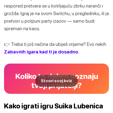
raspored pretvara se u kotrljajuću zbrku naranči i
grožđa. Igraj je na svom Switchu, u pregledniku, ili je
pretvori u potpuni party izazov — samo budi
spreman na kaos.
👉 Treba ti još načina da ubiješ vrijeme? Evo nekih
Zabavnih igara kad ti je dosadno
.
Koliko te dobro poznaju
Stvori svoj kviz
tvoji prijatelji?
Kako igrati igru Suika Lubenica