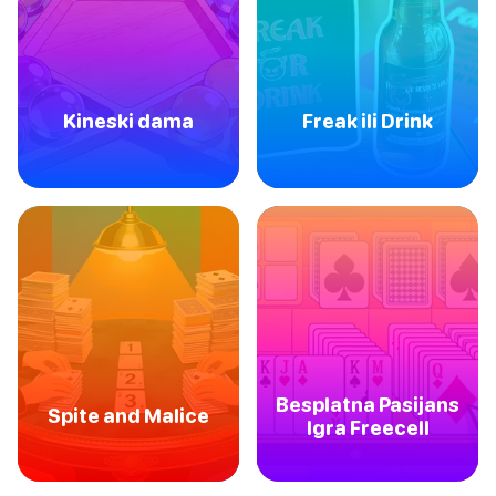
Kineski dama
Freak ili Drink
Besplatna Pasijans
Spite and Malice
Igra Freecell