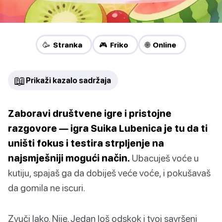
🥳 Stranka
🎮 Friko
🌐 Online
📖
Prikaži kazalo sadržaja
Zaboravi društvene igre i pristojne
razgovore — igra Suika Lubenica je tu da ti
uništi fokus i testira strpljenje na
najsmješniji mogući način.
Ubacuješ voće u
kutiju, spajaš ga da dobiješ veće voće, i pokušavaš
da gomila ne iscuri.
Zvuči lako. Nije. Jedan loš odskok i tvoj savršeni