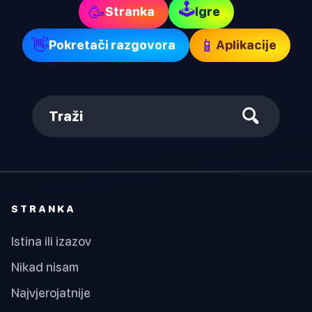
🕹
🥳
Stranka
Igre
👋
📱
Pokretači razgovora
Aplikacije
Traži
STRANKA
Istina ili izazov
Nikad nisam
Najvjerojatnije