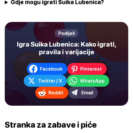
Gdje mogu igrati Suika Lubenica?
Podijeli
Igra Suika Lubenica: Kako igrati,
pravila i varijacije
Facebook
Pinterest
Twitter / X
WhatsApp
Reddit
Email
Stranka za zabave i piće