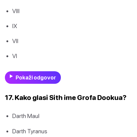
VIII
IX
VII
VI
Pokaži odgovor
17. Kako glasi Sith ime Grofa Dookua?
Darth Maul
Darth Tyranus