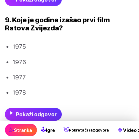
9. Koje je godine izašao prvi film
Ratova Zvijezda?
1975
1976
1977
1978
Pokaži odgovor
🕹
🥳
👋
🍿
Stranka
Igre
Video 
Pokretači razgovora
10. Tko je ubio Jabba the Hutta?