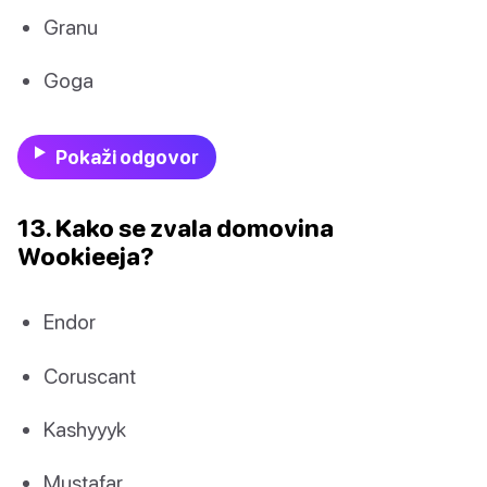
Granu
Goga
Pokaži odgovor
13. Kako se zvala domovina
Wookieeja?
Endor
Coruscant
Kashyyyk
Mustafar