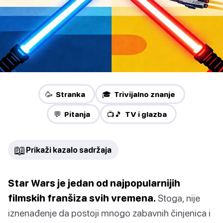
🥳 Stranka
🎓 Trivijalno znanje
💬 Pitanja
📺🎵 TV i glazba
📖
Prikaži kazalo sadržaja
Star Wars je jedan od najpopularnijih
filmskih franšiza svih vremena.
Stoga, nije
iznenađenje da postoji mnogo zabavnih činjenica i