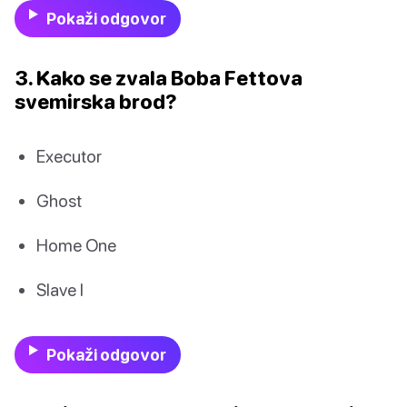
Pokaži odgovor
3. Kako se zvala Boba Fettova
svemirska brod?
Executor
Ghost
Home One
Slave I
Pokaži odgovor