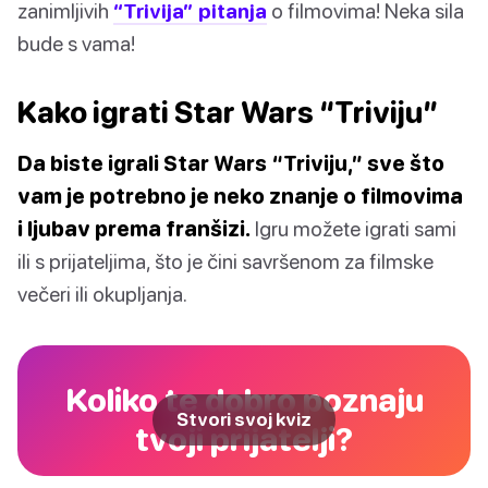
zanimljivih
“Trivija” pitanja
o filmovima! Neka sila
bude s vama!
Kako igrati Star Wars “Triviju”
Da biste igrali Star Wars “Triviju,” sve što
vam je potrebno je neko znanje o filmovima
i ljubav prema franšizi.
Igru možete igrati sami
ili s prijateljima, što je čini savršenom za filmske
večeri ili okupljanja.
Koliko te dobro poznaju
Stvori svoj kviz
tvoji prijatelji?