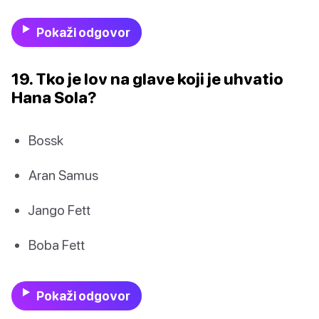
Pokaži odgovor
19. Tko je lov na glave koji je uhvatio
Hana Sola?
Bossk
Aran Samus
Jango Fett
Boba Fett
Pokaži odgovor