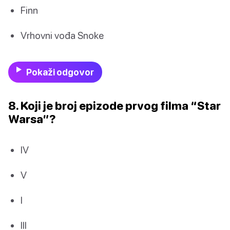
Finn
Vrhovni vođa Snoke
Pokaži odgovor
8. Koji je broj epizode prvog filma “Star
Warsa”?
IV
V
I
III