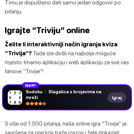
Timu je dopušteno dati samo jedan odgovor po
pitanju.
Igrajte “Triviju” online
Želite li interaktivniji način igranja kviza
“Trivija”?
Tada ste došli na najbolje moguće
mjesto: Imamo aplikaciju i web aplikaciju za sve vas
fanove “Trivije”!
N
!
e
w
Sudoku
|
Slagalica s brojevima na
mreži
Igraj
S više od 1.000 pitanja, naša online igra “Trivija” je
savršena za one koji traže izazov i žele dokazati