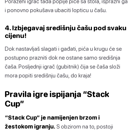
Poraženi igrač tada popije piće sa stola, isprazni ga
i ponovno pokušava ubaciti lopticu u čašu.
4. Izbjegavaj središnju čašu pod svaku
cijenu!
Dok nastavljaš slagati i gađati, pića u krugu će se
postupno prazniti dok ne ostane samo središnja
čaša. Posljednji igrač (gubitnik) čija se čaša složi
mora popiti središnju čašu, do kraja!
Pravila igre ispijanja “Stack
Cup”
“Stack Cup” je namijenjen brzom i
žestokom igranju.
S obzirom na to, postoji