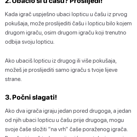
2. Ubacio si u čašu? Proslijedi!
Kada igrač uspješno ubaci lopticu u čašu iz prvog
pokušaja, može proslijediti čašu i lopticu bilo kojem
drugom igraču, osim drugom igraču koji trenutno
odbija svoju lopticu.
Ako ubaciš lopticu iz drugog ili više pokušaja,
možeš je proslijediti samo igraču s tvoje lijeve
strane.
3. Počni slagati!
Ako dva igrača igraju jedan pored drugoga, a jedan
od njih ubaci lopticu u čašu prije drugoga, mogu
svoje čaše složiti “na vrh” čaše poraženog igrača.