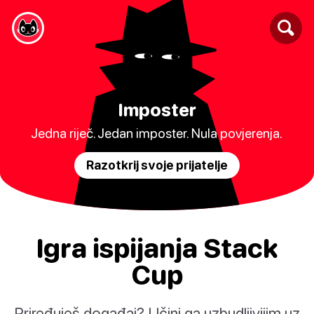
Imposter
Jedna riječ. Jedan imposter. Nula povjerenja.
Razotkrij svoje prijatelje
Igra ispijanja Stack
Cup
Priređuješ događaj? Učini ga uzbudljivijim uz