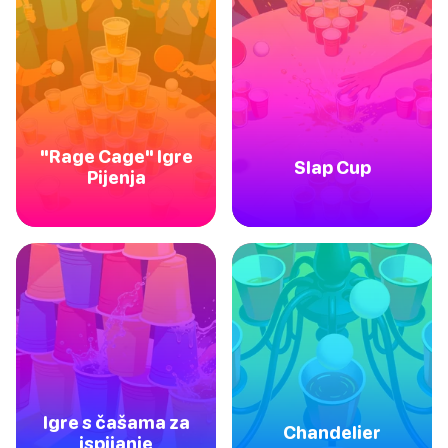
"Rage Cage" Igre
Slap Cup
Pijenja
Igre s čašama za
Chandelier
ispijanje