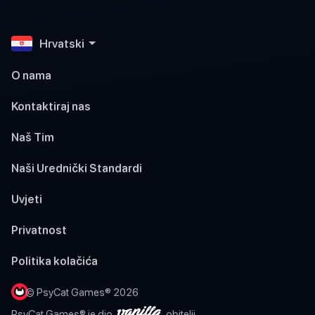
Hrvatski
O nama
Kontaktiraj nas
Naš Tim
Naši Urednički Standardi
Uvjeti
Privatnost
Politika kolačića
© PsyCat Games® 2026
PsyCat Games® je dio
obitelji.