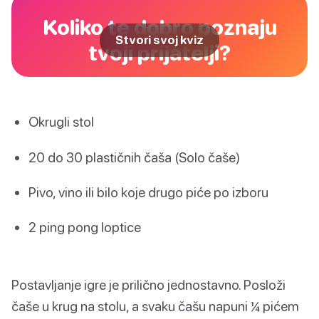
Koliko te dobro poznaju
Stvori svoj kviz
tvoji prijatelji?
Okrugli stol
20 do 30 plastičnih čaša (Solo čaše)
Pivo, vino ili bilo koje drugo piće po izboru
2 ping pong loptice
Postavljanje igre je prilično jednostavno. Posloži
čaše u krug na stolu, a svaku čašu napuni ¼ pićem