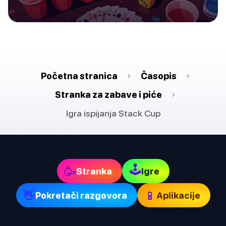
Početna stranica
Časopis
Stranka za zabave i piće
Igra ispijanja Stack Cup
🕹
🥳
Stranka
Igre
👋
📱
Pokretači razgovora
Aplikacije