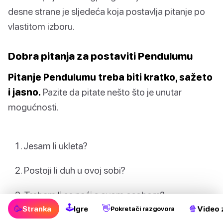
desne strane je sljedeća koja postavlja pitanje po
vlastitom izboru.
Dobra pitanja za postaviti Pendulumu
Pitanje Pendulumu treba biti kratko, sažeto
i jasno.
Pazite da pitate nešto što je unutar
mogućnosti.
Jesam li ukleta?
Postoji li duh u ovoj sobi?
Trebam li se naći s ovom osobom?
🕹
🥳
👋
🍿
Stranka
Igre
Video 
Pokretači razgovora
Je li ta osoba pouzdana?