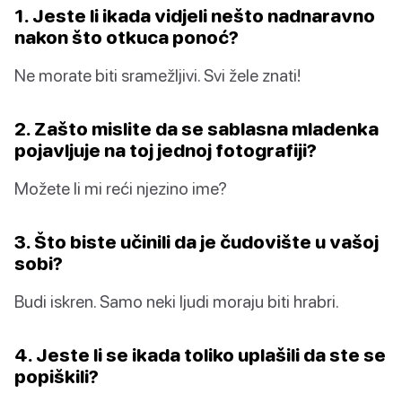
1. Jeste li ikada vidjeli nešto nadnaravno
nakon što otkuca ponoć?
Ne morate biti sramežljivi. Svi žele znati!
2. Zašto mislite da se sablasna mladenka
pojavljuje na toj jednoj fotografiji?
Možete li mi reći njezino ime?
3. Što biste učinili da je čudovište u vašoj
sobi?
Budi iskren. Samo neki ljudi moraju biti hrabri.
4. Jeste li se ikada toliko uplašili da ste se
popiškili?