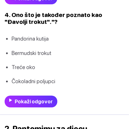
4. Ono što je također poznato kao
"Đavolji trokut"."?
Pandorina kutija
Bermudski trokut
Treće oko
Čokoladni poljupci
Pokaži odgovor
2. Pantomimu za djecu