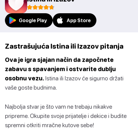
Google Play
App Store
Zastrašujuća Istina ili Izazov pitanja
Ova je igra sjajan način da započnete
zabavu s spavanjem i ostvarite dublju
osobnu vezu.
Istina ili Izazov će sigurno držati
vaše goste budnima.
Najbolja stvar je što vam ne trebaju nikakve
pripreme. Okupite svoje prijatelje i dekice i budite
spremni otkriti mračne kutove sebe!