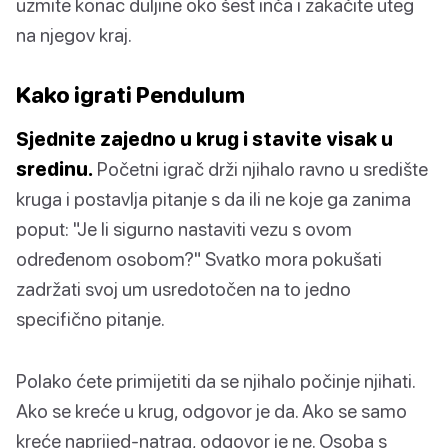
uzmite konac duljine oko šest inča i zakačite uteg
na njegov kraj.
Kako igrati Pendulum
Sjednite zajedno u krug i stavite visak u
sredinu.
Početni igrač drži njihalo ravno u središte
kruga i postavlja pitanje s da ili ne koje ga zanima
poput: "Je li sigurno nastaviti vezu s ovom
određenom osobom?" Svatko mora pokušati
zadržati svoj um usredotočen na to jedno
specifično pitanje.
Polako ćete primijetiti da se njihalo počinje njihati.
Ako se kreće u krug, odgovor je da. Ako se samo
kreće naprijed-natrag, odgovor je ne. Osoba s