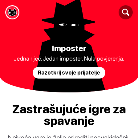
Imposter
Jedna riječ. Jedan imposter. Nula povjerenja.
Razotkrij svoje prijatelje
Zastrašujuće igre za
spavanje
Najveća vam je želja prirediti nesvakidašnju