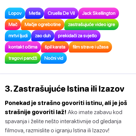
Lopov
Metla
Cruella De Vil
Jack Skellington
Mač
Mačje ogrebotine
zastrašujuće video igre
mrtvi ljudi
zao duh
prekidači za svjetlo
kontakt očima
špil karata
film strave i užasa
tragovi pandži
Noćni vid
3. Zastrašujuće Istina ili Izazov
Ponekad je strašno govoriti istinu, ali je još
strašnije govoriti laž!
Ako imate zabavu kod
spavanja i želite nešto interaktivnije od gledanja
filmova, razmislite o igranju Istina ili Izazov!