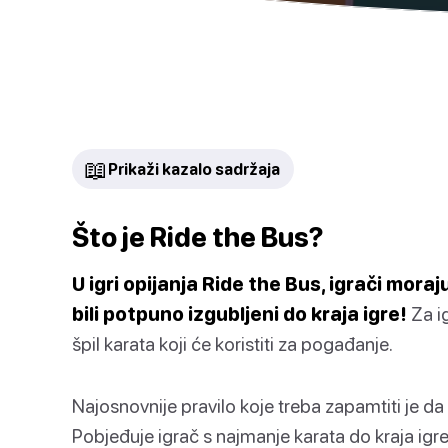
📖
Prikaži kazalo sadržaja
Što je Ride the Bus?
U igri opijanja Ride the Bus, igrači moraj
bili potpuno izgubljeni do kraja igre!
Za ig
špil karata koji će koristiti za pogađanje.
Najosnovnije pravilo koje treba zapamtiti je da i
Pobjeđuje igrač s najmanje karata do kraja igre