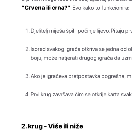
“Crvena ili crna?”
. Evo kako to funkcionira:
Djelitelj miješa špil i počinje lijevo. Pitaju p
Ispred svakog igrača otkriva se jedna od o
boju, može natjerati drugog igrača da uzm
Ako je igračeva pretpostavka pogrešna, mor
Prvi krug završava čim se otkrije karta sva
2. krug - Više ili niže