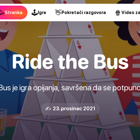
🥳
🕹
👋
🍿
Stranka
Igre
Pokretači razgovora
Video za
Ride the Bus
Bus je igra opijanja, savršena da se potpuno
✍️ 23. prosinac 2021