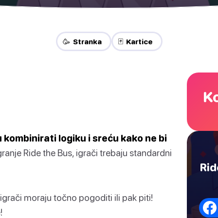
🥳 Stranka
🃏 Kartice
Ko
u kombinirati logiku i sreću kako ne bi
ranje Ride the Bus, igrači trebaju standardni
Rid
grači moraju točno pogoditi ili pak piti!
!