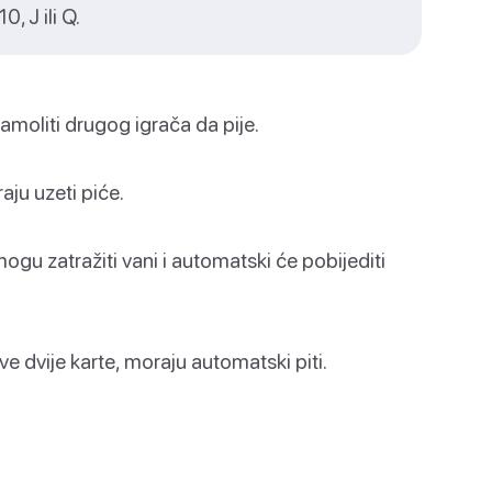
, J ili Q.
moliti drugog igrača da pije.
ju uzeti piće.
mogu zatražiti vani i automatski će pobijediti
ve dvije karte, moraju automatski piti.