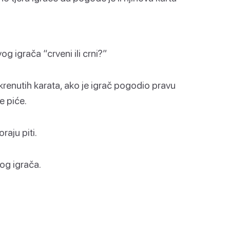
rvog igrača “crveni ili crni?”
krenutih karata, ako je igrač pogodio pravu
e piće.
aju piti.
kog igrača.