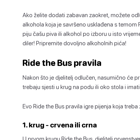
Ako želite dodati zabavan zaokret, možete odlučit
alkohola koja je savršeno usklađena s temom Rid
piju čašu piva ili alkohol po izboru u isto vrij
diler! Pripremite dovoljno alkoholnih pića!
Ride the Bus pravila
Nakon što je djelitelj odlučen, nasumično će pro
trebaju sjesti u krug na podu ili oko stola i imati 
Evo Ride the Bus pravila igre pijenja koja treba
1. krug - crvena ili crna
U prvom krugu Ride the Bus, djelitelj prvenstven