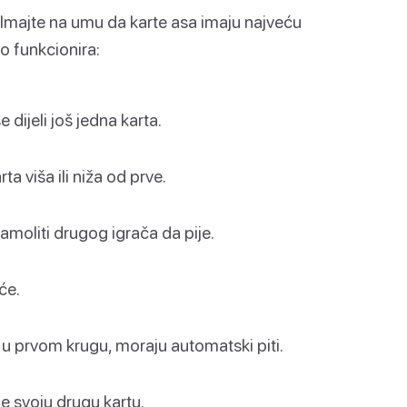
Imajte na umu da karte asa imaju najveću
to funkcionira:
dijeli još jedna karta.
ta viša ili niža od prve.
moliti drugog igrača da pije.
će.
i u prvom krugu, moraju automatski piti.
de svoju drugu kartu.