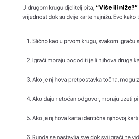
U drugom krugu djelitelj pita,
“Više ili niže?”
vrijednost dok su dvije karte najnižu. Evo kako 
Slično kao u prvom krugu, svakom igraču se 
Igrači moraju pogoditi je li njihova druga kar
Ako je njihova pretpostavka točna, mogu za
Ako daju netočan odgovor, moraju uzeti pi
Ako je njihova karta identična njihovoj kart
Runda se nastavlja sve dok svi igrači ne vi