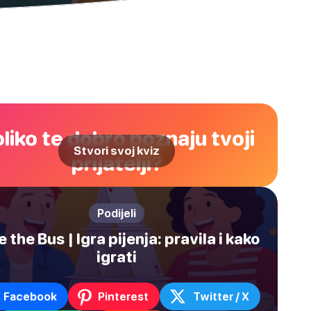
liko te dobro poznaju tvoji
Stvori svoj kviz
prijatelji?
Podijeli
e the Bus | Igra pijenja: pravila i kako
igrati
Facebook
Pinterest
Twitter / X