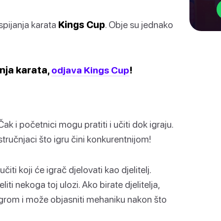
ispijanja karata
Kings Cup
. Obje su jednako
anja karata,
odjava Kings Cup
!
Čak i početnici mogu pratiti i učiti dok igraju.
tručnjaci što igru čini konkurentnijom!
ti koji će igrač djelovati kao djelitelj.
iti nekoga toj ulozi. Ako birate djelitelja,
 igrom i može objasniti mehaniku nakon što