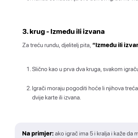
3. krug - Između ili izvana
Za treću rundu, djelitelj pita,
“Između ili izv
Slično kao u prva dva kruga, svakom igraču s
Igrači moraju pogoditi hoće li njihova treća
dvije karte ili izvana.
Na primjer:
ako igrač ima 5 i kralja i kaže da 