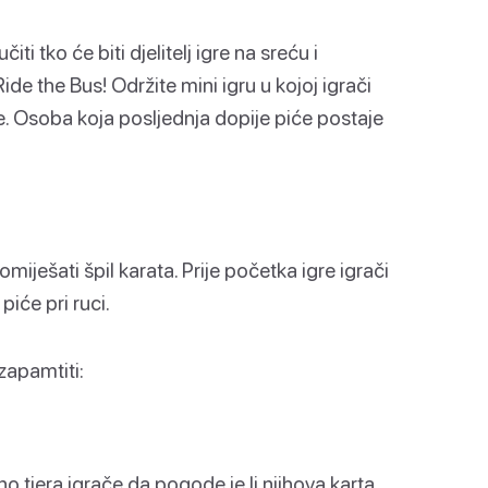
i tko će biti djelitelj igre na sreću i
e the Bus! Održite mini igru u kojoj igrači
eme. Osoba koja posljednja dopije piće postaje
miješati špil karata. Prije početka igre igrači
piće pri ruci.
 zapamtiti:
o tjera igrače da pogode je li njihova karta