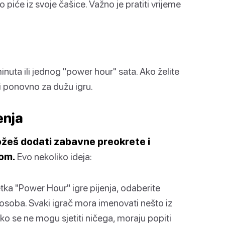
 piće iz svoje čašice. Važno je pratiti vrijeme
nuta ili jednog "power hour" sata. Ako želite
eti ponovno za dužu igru.
enja
možeš dodati zabavne preokrete i
jom.
Evo nekoliko ideja:
tka "Power Hour" igre pijenja, odaberite
h osoba. Svaki igrač mora imenovati nešto iz
Ako se ne mogu sjetiti ničega, moraju popiti