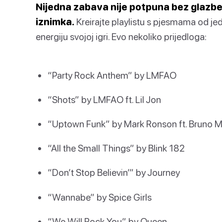
Nijedna zabava nije potpuna bez glazbe, 
iznimka.
Kreirajte playlistu s pjesmama od jedn
energiju svojoj igri. Evo nekoliko prijedloga:
“Party Rock Anthem” by LMFAO
“Shots” by LMFAO ft. Lil Jon
“Uptown Funk” by Mark Ronson ft. Bruno M
“All the Small Things” by Blink 182
“Don’t Stop Believin’” by Journey
“Wannabe” by Spice Girls
“We Will Rock You” by Queen