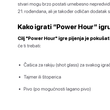
stvari mogu brzo postati urnebesno nepredvidi
21. rođendana, ali je također odličan dodatak s
Kako igrati “Power Hour” igru
Cilj "Power Hour" igre pijenja je pokušat
će ti trebati:
Čašica za rakiju (shot glass) za svakog igra
Tajmer ili štoperica
Pivo (po mogućnosti lagano pivo)