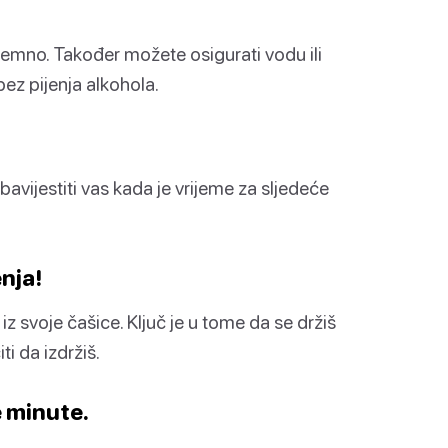
premno. Također možete osigurati vodu ili
bez pijenja alkohola.
bavijestiti vas kada je vrijeme za sljedeće
nja!
iz svoje čašice. Ključ je u tome da se držiš
ti da izdržiš.
e minute.