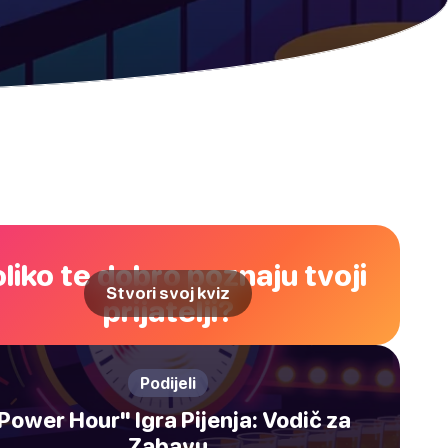
liko te dobro poznaju tvoji
Stvori svoj kviz
prijatelji?
Podijeli
Power Hour" Igra Pijenja: Vodič za
Zabavu