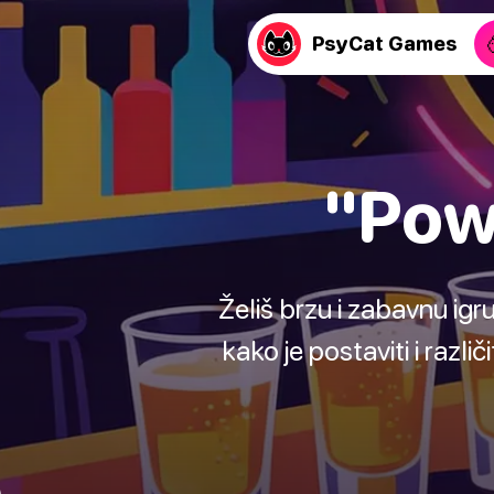
PsyCat Games
"Powe
Želiš brzu i zabavnu igr
kako je postaviti i razl