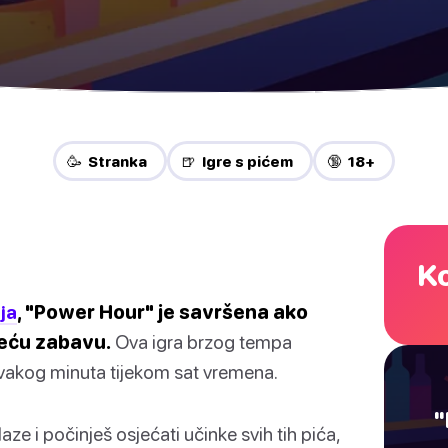
🥳 Stranka
🍺 Igre s pićem
🔞 18+
Ko
nja
, "Power Hour" je savršena ako
deću zabavu.
Ova igra brzog tempa
 svakog minuta tijekom sat vremena.
"
ze i počinješ osjećati učinke svih tih pića,