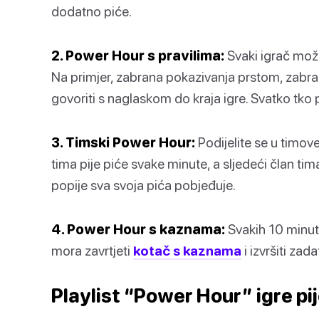
dodatno piće.
2. Power Hour s pravilima:
Svaki igrač može
Na primjer, zabrana pokazivanja prstom, zabrana
govoriti s naglaskom do kraja igre. Svatko tko 
3. Timski Power Hour:
Podijelite se u timove
tima pije piće svake minute, a sljedeći član tim
popije sva svoja pića pobjeđuje.
4. Power Hour s kaznama:
Svakih 10 minuta
mora zavrtjeti
kotač s kaznama
i izvršiti zad
Playlist “Power Hour” igre pi