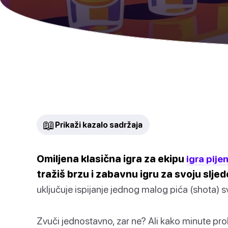
📖
Prikaži kazalo sadržaja
Omiljena klasična igra za ekipu
igra pije
tražiš brzu i zabavnu igru za svoju slje
uključuje ispijanje jednog malog pića (shota)
Zvuči jednostavno, zar ne? Ali kako minute prola