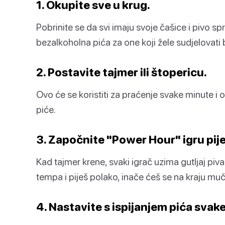
1. Okupite sve u krug.
Pobrinite se da svi imaju svoje čašice i pivo s
bezalkoholna pića za one koji žele sudjelovati 
2. Postavite tajmer ili štopericu.
Ovo će se koristiti za praćenje svake minute i o
piće.
3. Započnite "Power Hour" igru pije
Kad tajmer krene, svaki igrač uzima gutljaj piva 
tempa i piješ polako, inače ćeš se na kraju muči
4. Nastavite s ispijanjem pića svak