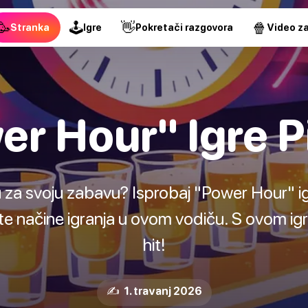
🥳
🕹
👋
🍿
Stranka
Igre
Pokretači razgovora
Video za
r Hour" Igre P
u za svoju zabavu? Isprobaj "Power Hour" igr
ičite načine igranja u ovom vodiču. S ovom ig
hit!
✍️ 1. travanj 2026