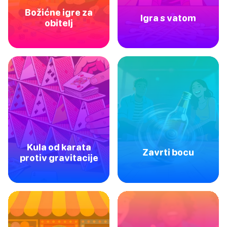
Božićne igre za
Igra s vatom
obitelj
Kula od karata
Zavrti bocu
protiv gravitacije