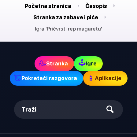
Početna stranica
Časopis
Stranka za zabave i piće
Igra 'Pričvrsti rep magaretu'
🕹
🥳
Stranka
Igre
👋
📱
Pokretači razgovora
Aplikacije
Traži