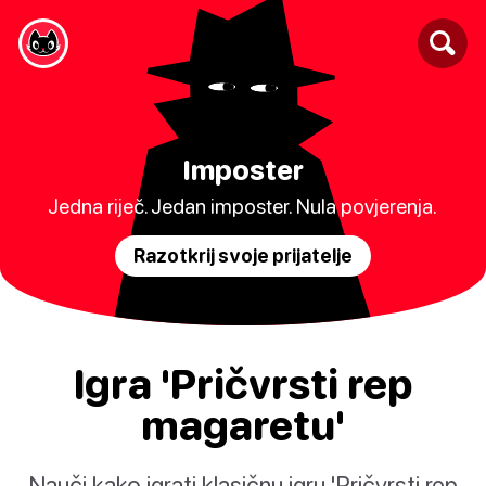
Imposter
Jedna riječ. Jedan imposter. Nula povjerenja.
Razotkrij svoje prijatelje
Igra 'Pričvrsti rep
magaretu'
Nauči kako igrati klasičnu igru 'Pričvrsti rep