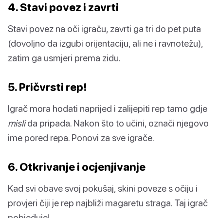
4. Stavi povez i zavrti
Stavi povez na oči igraču, zavrti ga tri do pet puta
(dovoljno da izgubi orijentaciju, ali ne i ravnotežu),
zatim ga usmjeri prema zidu.
5. Pričvrsti rep!
Igrač mora hodati naprijed i zalijepiti rep tamo gdje
misli
da pripada. Nakon što to učini, označi njegovo
ime pored repa. Ponovi za sve igrače.
6. Otkrivanje i ocjenjivanje
Kad svi obave svoj pokušaj, skini poveze s očiju i
provjeri čiji je rep najbliži magaretu straga. Taj igrač
pobjeđuje!