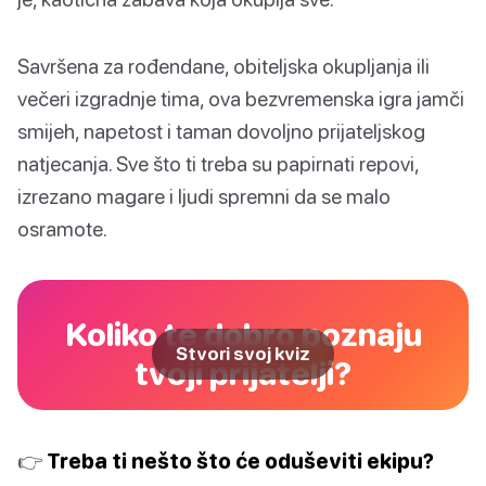
Savršena za rođendane, obiteljska okupljanja ili
večeri izgradnje tima, ova bezvremenska igra jamči
smijeh, napetost i taman dovoljno prijateljskog
natjecanja. Sve što ti treba su papirnati repovi,
izrezano magare i ljudi spremni da se malo
osramote.
Koliko te dobro poznaju
Stvori svoj kviz
tvoji prijatelji?
👉
Treba ti nešto što će oduševiti ekipu?