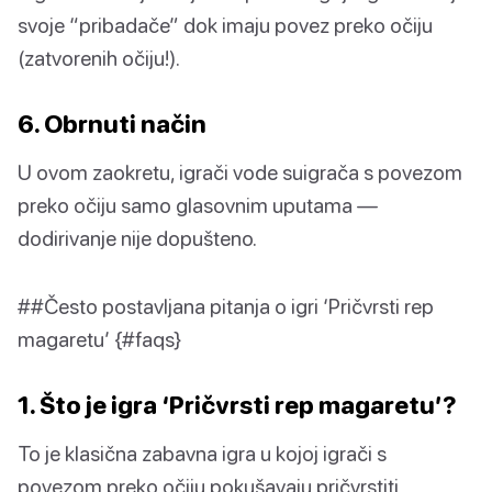
svoje “pribadače” dok imaju povez preko očiju
(zatvorenih očiju!).
6. Obrnuti način
U ovom zaokretu, igrači vode suigrača s povezom
preko očiju samo glasovnim uputama —
dodirivanje nije dopušteno.
##Često postavljana pitanja o igri ‘Pričvrsti rep
magaretu’ {#faqs}
1. Što je igra ‘Pričvrsti rep magaretu’?
To je klasična zabavna igra u kojoj igrači s
povezom preko očiju pokušavaju pričvrstiti