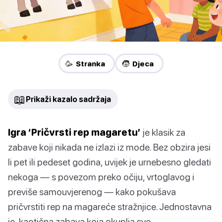
🥳 Stranka
🧒 Djeca
📖
Prikaži kazalo sadržaja
Igra ‘Pričvrsti rep magaretu’
je klasik za
zabave koji nikada ne izlazi iz mode. Bez obzira jesi
li pet ili pedeset godina, uvijek je urnebesno gledati
nekoga — s povezom preko očiju, vrtoglavog i
previše samouvjerenog — kako pokušava
pričvrstiti rep na magareće stražnjice. Jednostavna
je, kaotična zabava koja okuplja sve.