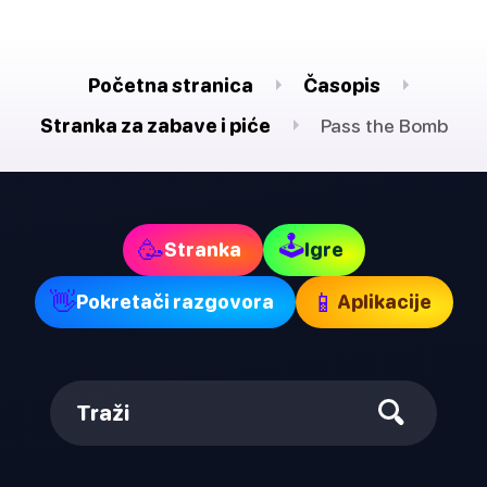
Početna stranica
Časopis
Stranka za zabave i piće
Pass the Bomb
🕹
🥳
Stranka
Igre
👋
📱
Pokretači razgovora
Aplikacije
Traži