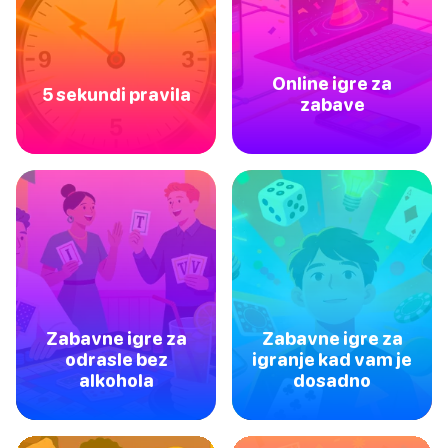
Online igre za
5 sekundi pravila
zabave
Zabavne igre za
Zabavne igre za
odrasle bez
igranje kad vam je
alkohola
dosadno