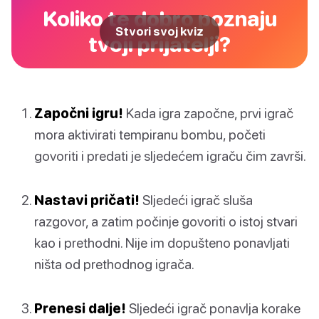
Koliko te dobro poznaju
Stvori svoj kviz
tvoji prijatelji?
Započni igru!
Kada igra započne, prvi igrač
mora aktivirati tempiranu bombu, početi
govoriti i predati je sljedećem igraču čim završi.
Nastavi pričati!
Sljedeći igrač sluša
razgovor, a zatim počinje govoriti o istoj stvari
kao i prethodni. Nije im dopušteno ponavljati
ništa od prethodnog igrača.
Prenesi dalje!
Sljedeći igrač ponavlja korake