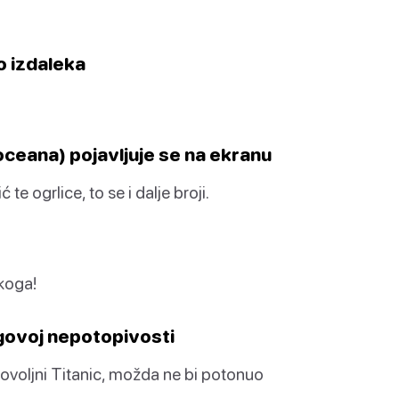
o izdaleka
 oceana) pojavljuje se na ekranu
ć te ogrlice, to se i dalje broji.
ekoga!
jegovoj nepotopivosti
dovoljni Titanic, možda ne bi potonuo