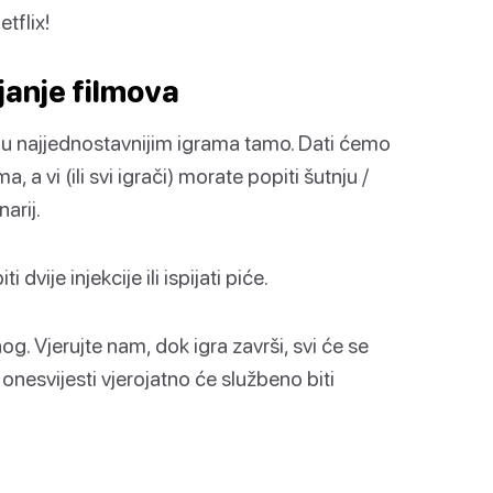
etflix!
ijanje filmova
daju najjednostavnijim igrama tamo. Dati ćemo
, a vi (ili svi igrači) morate popiti šutnju /
arij.
vije injekcije ili ispijati piće.
g. Vjerujte nam, dok igra završi, svi će se
onesvijesti vjerojatno će službeno biti