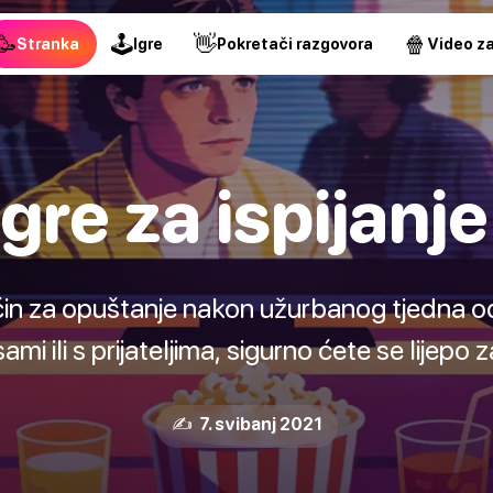
🥳
🕹
👋
🍿
Stranka
Igre
Pokretači razgovora
Video za
igre za ispijanj
ačin za opuštanje nakon užurbanog tjedna o
sami ili s prijateljima, sigurno ćete se lijepo z
✍️ 7. svibanj 2021