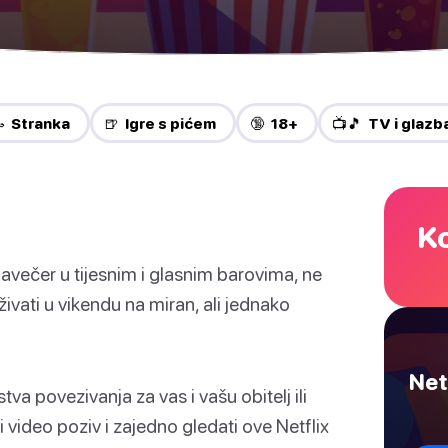
 Stranka
🍺 Igre s pićem
🔞 18+
📺🎵 TV i glazb
Ko
navečer u tijesnim i glasnim barovima, ne
živati u vikendu na miran, ali jednako
Netf
stva povezivanja za vas i vašu obitelj ili
 video poziv i zajedno gledati ove Netflix