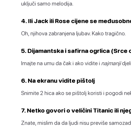
uključi samo melodija.
4. Ili Jack ili Rose cijene se međusobn
Oh, njihova zabranjena ljubav. Kako tragično.
5. Dijamantska i safirna ogrlica (Srce
Imajte na umu da čak i ako vidite i
najmanji
djeli
6. Na ekranu vidite pištolj
Snimite 2 hica ako se pištolj koristi i pogodi n
7. Netko govori o veličini Titanic ili n
Znate, mislim da da ljudi nisu previše samoza