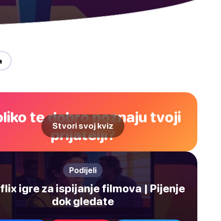
a
liko te dobro poznaju tvoji
Stvori svoj kviz
prijatelji?
Podijeli
lix igre za ispijanje filmova | Pijenje
dok gledate