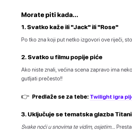
Morate piti kada…
1. Svatko kaže ili "Jack" ili "Rose"
Po tko zna koji put netko izgovori ove riječi, 
2. Svatko u filmu popije piće
Ako niste znali, većina scena zapravo ima nek
gutljati prečesto!!
👉
Predlaže se za tebe:
Twilight igra pi
3. Uključuje se tematska glazba Titan
Svake noći u snovima te vidim, osjetim…
Prestan