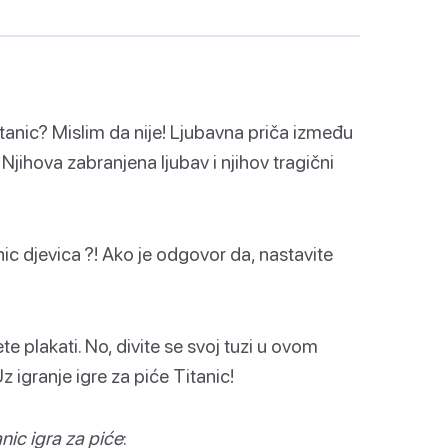
 Titanic? Mislim da nije! Ljubavna priča između
 Njihova zabranjena ljubav i njihov tragični
anic djevica ?! Ako je odgovor da, nastavite
te plakati. No, divite se svoj tuzi u ovom
Uz igranje igre za piće Titanic!
anic igra za piće
: