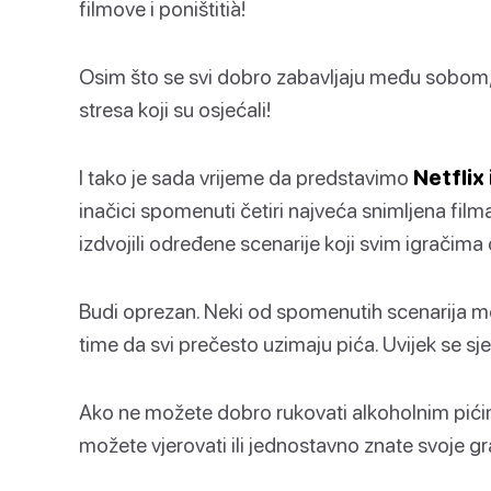
filmove i poništitià!
Osim što se svi dobro zabavljaju među sobom,
stresa koji su osjećali!
I tako je sada vrijeme da predstavimo
Netflix 
inačici spomenuti četiri najveća snimljena fil
izdvojili određene scenarije koji svim igračima
Budi oprezan. Neki od spomenutih scenarija mog
time da svi prečesto uzimaju pića. Uvijek se sje
Ako ne možete dobro rukovati alkoholnim pićima
možete vjerovati ili jednostavno znate svoje gr