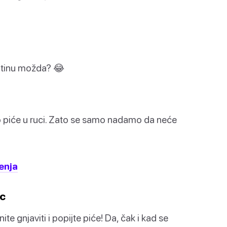
stotinu možda? 😂
o piće u ruci. Zato se samo nadamo da neće
jenja
ic
ite gnjaviti i popijte piće! Da, čak i kad se