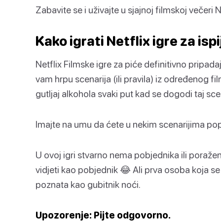
Zabavite se i uživajte u sjajnoj filmskoj večeri N
Kako igrati Netflix igre za isp
Netflix Filmske igre za piće definitivno pripa
vam hrpu scenarija (ili pravila) iz određenog filma
gutljaj alkohola svaki put kad se dogodi taj scen
Imajte na umu da ćete u nekim scenarijima popiti d
U ovoj igri stvarno nema pobjednika ili poraženo
vidjeti kao pobjednik 😂 Ali prva osoba koja se 
poznata kao gubitnik noći.
Upozorenje: Pijte odgovorno.