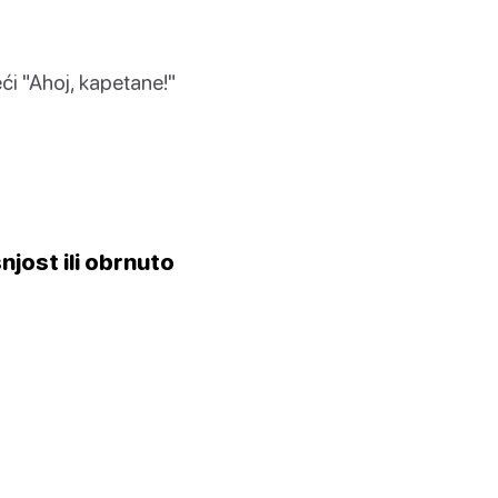
eći "Ahoj, kapetane!"
šnjost ili obrnuto