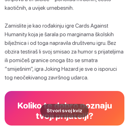
kaotičnih, a uvijek urnebesnih.
Zamislite je kao rođakinju igre Cards Against
Humanity koja je šarala po marginama školskih
bilježnica i od toga napravila društvenu igru. Bez
obzira testiraš li svoj smisao za humor s prijateljima
ili pomičeš granice onoga što se smatra
“smiješnim”, igra Joking Hazard je sve o isporuci
tog neočekivanog završnog udarca.
Koliko te dobro poznaju
Stvori svoj kviz
tvoji prijatelji?