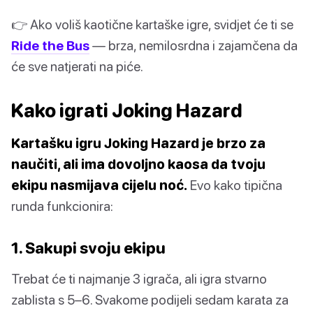
👉 Ako voliš kaotične kartaške igre, svidjet će ti se
Ride the Bus
— brza, nemilosrdna i zajamčena da
će sve natjerati na piće.
Kako igrati Joking Hazard
Kartašku igru Joking Hazard je brzo za
naučiti, ali ima dovoljno kaosa da tvoju
ekipu nasmijava cijelu noć.
Evo kako tipična
runda funkcionira:
1. Sakupi svoju ekipu
Trebat će ti najmanje 3 igrača, ali igra stvarno
zablista s 5–6. Svakome podijeli sedam karata za