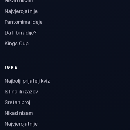
Nikad nisam
Najvjerojatnije
Pantomima ideje
Da li bi radije?
Kings Cup
IGRE
Najbolji prijatelj kviz
Istina ili izazov
Sretan broj
Nikad nisam
Najvjerojatnije