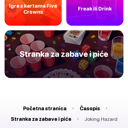
Igra s kartama Five
Freak ili Drink
Crowns
Stranka za zabave i piće
Početna stranica
Časopis
Stranka za zabave i piće
Joking Hazard