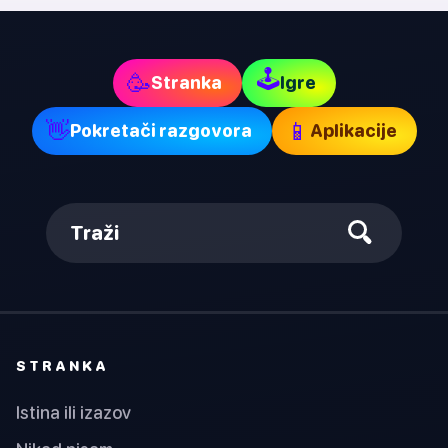
🕹
🥳
Stranka
Igre
👋
📱
Pokretači razgovora
Aplikacije
Traži
STRANKA
Istina ili izazov