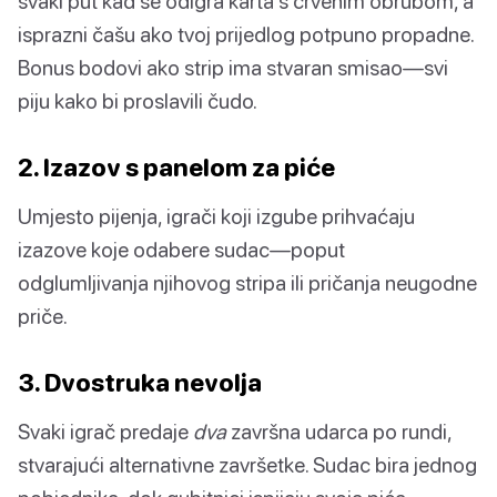
svaki put kad se odigra karta s crvenim obrubom, a
isprazni čašu ako tvoj prijedlog potpuno propadne.
Bonus bodovi ako strip ima stvaran smisao—svi
piju kako bi proslavili čudo.
2. Izazov s panelom za piće
Umjesto pijenja, igrači koji izgube prihvaćaju
izazove koje odabere sudac—poput
odglumljivanja njihovog stripa ili pričanja neugodne
priče.
3. Dvostruka nevolja
Svaki igrač predaje
dva
završna udarca po rundi,
stvarajući alternativne završetke. Sudac bira jednog