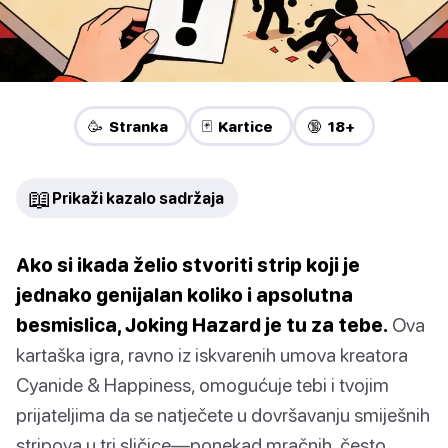
🥳 Stranka
🃏 Kartice
🔞 18+
📖
Prikaži kazalo sadržaja
Ako si ikada želio stvoriti strip koji je
jednako genijalan koliko i apsolutna
besmislica, Joking Hazard je tu za tebe.
Ova
kartaška igra, ravno iz iskvarenih umova kreatora
Cyanide & Happiness, omogućuje tebi i tvojim
prijateljima da se natječete u dovršavanju smiješnih
stripova u tri sličice—ponekad mračnih, često