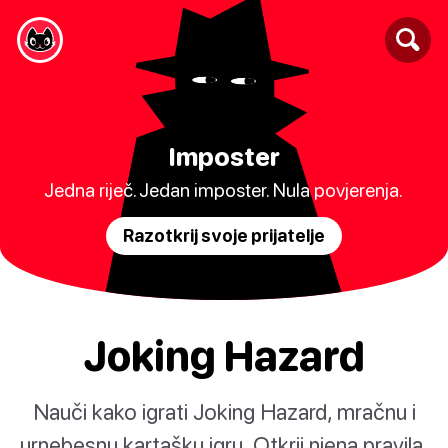
Imposter
Jedna riječ. Jedan imposter. Nula povjerenja.
Razotkrij svoje prijatelje
Joking Hazard
Nauči kako igrati Joking Hazard, mračnu i
urnebesnu kartašku igru. Otkrij njena pravila,