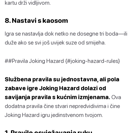
kartu drži vidljivom.
8. Nastavi s kaosom
Igra se nastavlja dok netko ne dosegne tri boda—ili
duže ako se svi još uvijek suze od smijeha.
##Pravila Joking Hazard {#joking-hazard-rules}
Službena pravila su jednostavna, ali pola
zabave igre Joking Hazard dolazi od
savijanja pravila s kućnim izmjenama.
Ova
dodatna pravila čine stvari nepredvidivima i čine
Joking Hazard igru jedinstvenom tvojom.
1. Pravilo osvježavanja ruku