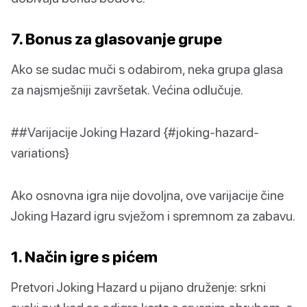
7. Bonus za glasovanje grupe
Ako se sudac muči s odabirom, neka grupa glasa
za najsmješniji završetak. Većina odlučuje.
##Varijacije Joking Hazard {#joking-hazard-
variations}
Ako osnovna igra nije dovoljna, ove varijacije čine
Joking Hazard igru svježom i spremnom za zabavu.
1. Način igre s pićem
Pretvori Joking Hazard u pijano druženje: srkni