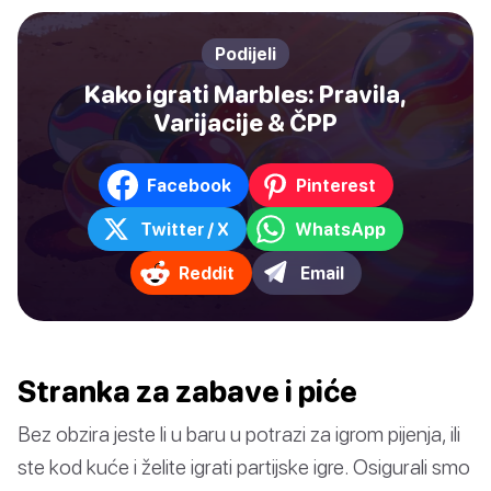
Podijeli
Kako igrati Marbles: Pravila,
Varijacije & ČPP
Facebook
Pinterest
Twitter / X
WhatsApp
Reddit
Email
Stranka za zabave i piće
Bez obzira jeste li u baru u potrazi za igrom pijenja, ili
ste kod kuće i želite igrati partijske igre. Osigurali smo