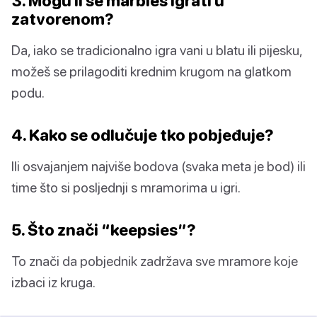
3. Mogu li se marbles igrati u
zatvorenom?
Da, iako se tradicionalno igra vani u blatu ili pijesku,
možeš se prilagoditi krednim krugom na glatkom
podu.
4. Kako se odlučuje tko pobjeđuje?
Ili osvajanjem najviše bodova (svaka meta je bod) ili
time što si posljednji s mramorima u igri.
5. Što znači “keepsies”?
To znači da pobjednik zadržava sve mramore koje
izbaci iz kruga.