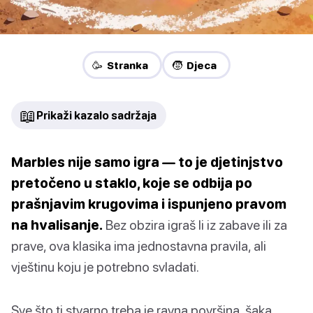
🥳 Stranka
🧒 Djeca
📖
Prikaži kazalo sadržaja
Marbles nije samo igra — to je djetinjstvo
pretočeno u staklo, koje se odbija po
prašnjavim krugovima i ispunjeno pravom
na hvalisanje.
Bez obzira igraš li iz zabave ili za
prave, ova klasika ima jednostavna pravila, ali
vještinu koju je potrebno svladati.
Sve što ti stvarno treba je ravna površina, šaka