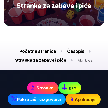
Stranka za zabave i piće
Početna stranica
Časopis
Stranka za zabave i piće
Marbles
🕹
🥳
Stranka
Igre
👋
📱
Pokretači razgovora
Aplikacije