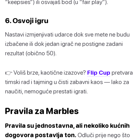
“keepsies”) ili osvajaš bod (u “fair play”).
6. Osvoji igru
Nastavi izmjenjivati udarce dok sve mete ne budu
izbačene ili dok jedan igrač ne postigne zadani
rezultat (obično 50).
👉 Voliš brze, kaotične izazove?
Flip Cup
pretvara
timski rad i tajming u čisti zabavni kaos — lako za
naučiti, nemoguće prestati igrati.
Pravila za Marbles
Pravila su jednostavna, ali nekoliko kućnih
dogovora postavlja ton.
Odluči prije nego što