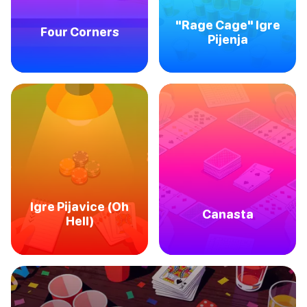
"Rage Cage" Igre
Four Corners
Pijenja
Igre Pijavice (Oh
Canasta
Hell)