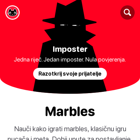
Imposter
Jedna riječ. Jedan imposter. Nula povjerenja.
Razotkrij svoje prijatelje
Marbles
Nauči kako igrati marbles, klasičnu igru
pucača i meta. Dobij upute za postavljanje,