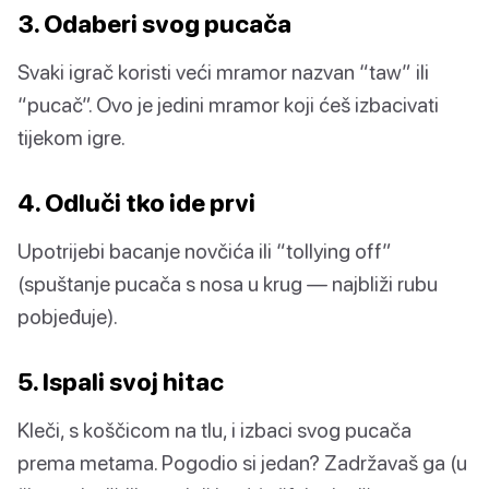
3. Odaberi svog pucača
Svaki igrač koristi veći mramor nazvan “taw” ili
“pucač”. Ovo je jedini mramor koji ćeš izbacivati
tijekom igre.
4. Odluči tko ide prvi
Upotrijebi bacanje novčića ili “tollying off”
(spuštanje pucača s nosa u krug — najbliži rubu
pobjeđuje).
5. Ispali svoj hitac
Kleči, s koščicom na tlu, i izbaci svog pucača
prema metama. Pogodio si jedan? Zadržavaš ga (u