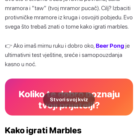
mramora i “taw” (tvoj mramor pucač). Cilj? Izbaciti
protivničke mramore iz kruga i osvojiti pobjedu. Evo
svega što trebaš znati o tome kako igrati marbles.
👉 Ako imaš mirnu ruku i dobro oko,
Beer Pong
je
ultimativni test vještine, sreće i samopouzdanja
kasno u noć.
Koliko te dobro poznaju
Stvori svoj kviz
tvoji prijatelji?
Kako igrati Marbles