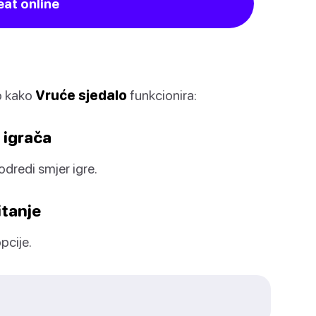
eat online
 kako
Vruće sjedalo
funkcionira:
g igrača
 odredi smjer igre.
itanje
opcije.