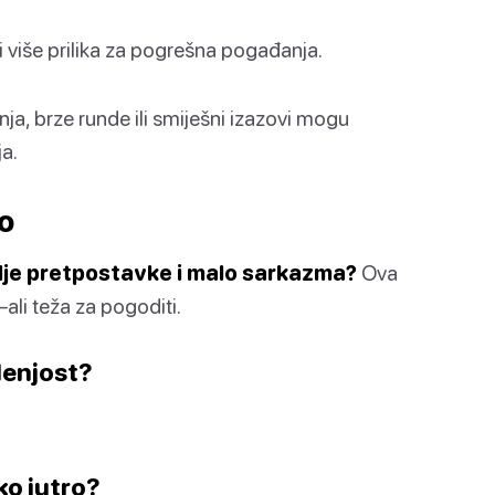
i više prilika za pogrešna pogađanja.
ja, brze runde ili smiješni izazovi mogu
a.
lo
ivlje pretpostavke i malo sarkazma?
Ova
ali teža za pogoditi.
 lenjost?
ko jutro?