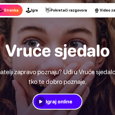
🥳
🕹
👋
🍿
Stranka
Igre
Pokretači razgovora
Video za
Vruće sjedalo
ijatelji zapravo poznaju? Uđi u Vruće sjedalo
tko te dobro poznaje.
Igraj online