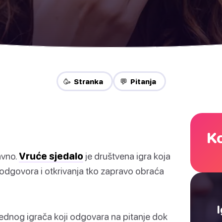
🥳 Stranka
💬 Pitanja
Ko
avno.
Vruće sjedalo
je društvena igra koja
h odgovora i otkrivanja tko zapravo obraća
jednog igrača koji odgovara na pitanje dok