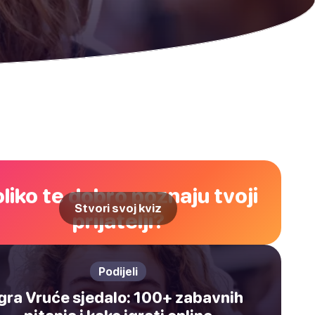
liko te dobro poznaju tvoji
Stvori svoj kviz
prijatelji?
Podijeli
Igra Vruće sjedalo: 100+ zabavnih