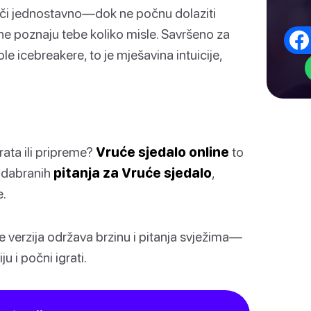
vuči jednostavno—dok ne počnu dolaziti
a ne poznaju tebe koliko misle. Savršeno za
le icebreakere, to je mješavina intuicije,
rata ili pripreme?
Vruće sjedalo online
to
 odabranih
pitanja za Vruće sjedalo
,
e.
 verzija održava brzinu i pitanja svježima—
 i počni igrati.