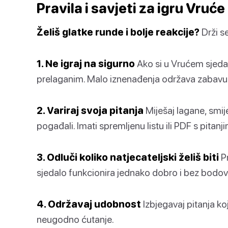
Pravila i savjeti za igru Vruće
Želiš glatke runde i bolje reakcije?
Drži se
1. Ne igraj na sigurno
Ako si u Vrućem sjedal
prelaganim. Malo iznenađenja održava zabavu
2. Variraj svoja pitanja
Miješaj lagane, smij
pogađali. Imati spremljenu listu ili PDF s pita
3. Odluči koliko natjecateljski želiš biti
Pr
sjedalo funkcionira jednako dobro i bez bodov
4. Održavaj udobnost
Izbjegavaj pitanja koj
neugodno ćutanje.