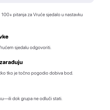
d 100+ pitanja za Vruće sjedalo u nastavku
avke
 Vrućem sjedalu odgovoriti.
 zarađuju
atko tko je točno pogodio dobiva bod.
iku—ili dok grupa ne odluči stati.