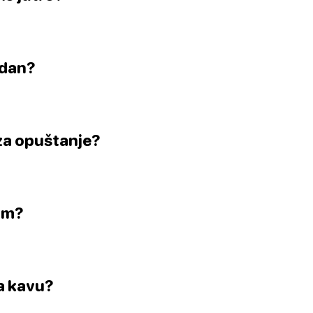
 dan?
 za opuštanje?
dom?
za kavu?