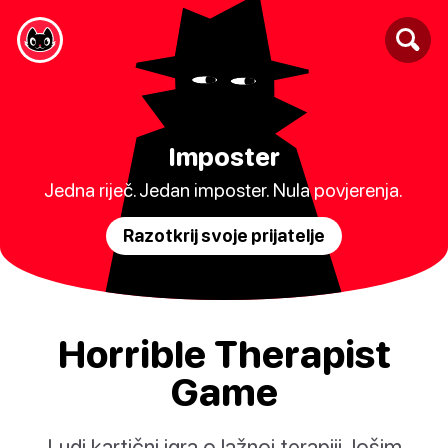
Imposter
Jedna riječ. Jedan imposter. Nula povjerenja.
Razotkrij svoje prijatelje
Horrible Therapist
Game
Ludi kartični igra o lažnoj terapiji, lošim