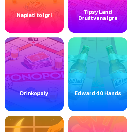
Tipsy Land
Naplati to igri
Društvena Igra
Drinkopoly
Edward 40 Hands