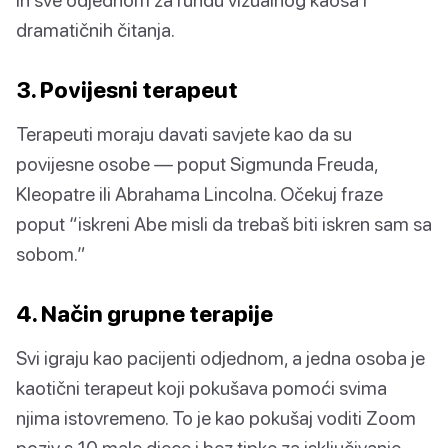
dramatičnih čitanja.
3. Povijesni terapeut
Terapeuti moraju davati savjete kao da su
povijesne osobe — poput Sigmunda Freuda,
Kleopatre ili Abrahama Lincolna. Očekuj fraze
poput “iskreni Abe misli da trebaš biti iskren sam sa
sobom.”
4. Način grupne terapije
Svi igraju kao pacijenti odjednom, a jedna osoba je
kaotični terapeut koji pokušava pomoći svima
njima istovremeno. To je kao pokušaj voditi Zoom
poziv s 10 male djece i bez tipke za isključivanje