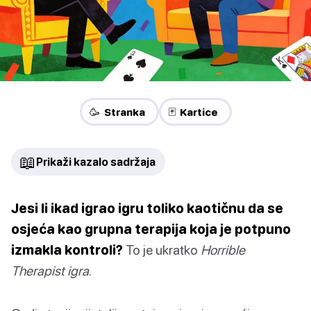
🥳 Stranka
🃏 Kartice
📖
Prikaži kazalo sadržaja
Jesi li ikad igrao igru toliko kaotičnu da se
osjeća kao grupna terapija koja je potpuno
izmakla kontroli?
To je ukratko
Horrible
Therapist igra
.