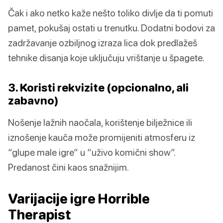
Čak i ako netko kaže nešto toliko divlje da ti pomuti
pamet, pokušaj ostati u trenutku. Dodatni bodovi za
zadržavanje ozbiljnog izraza lica dok predlažeš
tehnike disanja koje uključuju vrištanje u špagete.
3. Koristi rekvizite (opcionalno, ali
zabavno)
Nošenje lažnih naočala, korištenje bilježnice ili
iznošenje kauča može promijeniti atmosferu iz
“glupe male igre” u “uživo komični show”.
Predanost čini kaos snažnijim.
Varijacije igre Horrible
Therapist