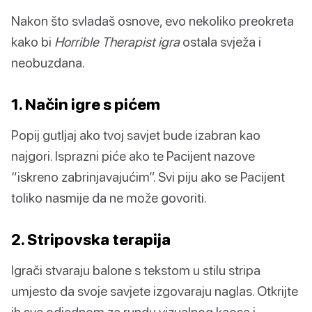
Nakon što svladaš osnove, evo nekoliko preokreta
kako bi
Horrible Therapist igra
ostala svježa i
neobuzdana.
1. Način igre s pićem
Popij gutljaj ako tvoj savjet bude izabran kao
najgori. Isprazni piće ako te Pacijent nazove
“iskreno zabrinjavajućim”. Svi piju ako se Pacijent
toliko nasmije da ne može govoriti.
2. Stripovska terapija
Igrači stvaraju balone s tekstom u stilu stripa
umjesto da svoje savjete izgovaraju naglas. Otkrijte
ih sve odjednom za rundu vizualnog kaosa i