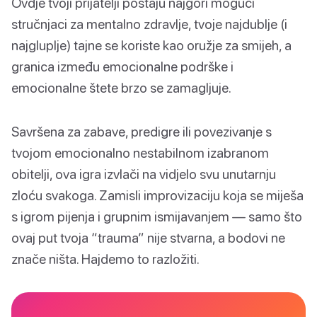
Ovdje tvoji prijatelji postaju najgori mogući
stručnjaci za mentalno zdravlje, tvoje najdublje (i
najgluplje) tajne se koriste kao oružje za smijeh, a
granica između emocionalne podrške i
emocionalne štete brzo se zamagljuje.
Savršena za zabave, predigre ili povezivanje s
tvojom emocionalno nestabilnom izabranom
obitelji, ova igra izvlači na vidjelo svu unutarnju
zloću svakoga. Zamisli improvizaciju koja se miješa
s igrom pijenja i grupnim ismijavanjem — samo što
ovaj put tvoja “trauma” nije stvarna, a bodovi ne
znače ništa. Hajdemo to razložiti.