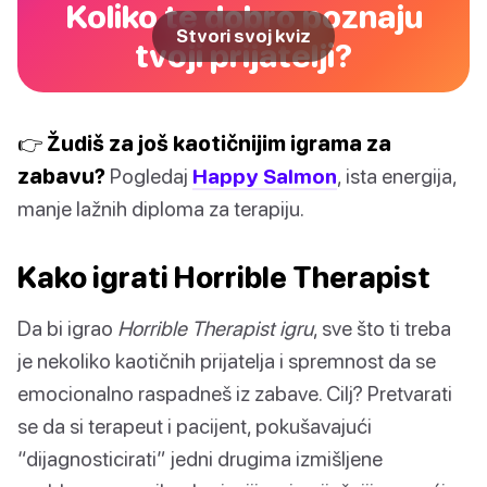
Koliko te dobro poznaju
Stvori svoj kviz
tvoji prijatelji?
👉 Žudiš za još kaotičnijim igrama za
zabavu?
Pogledaj
Happy Salmon
, ista energija,
manje lažnih diploma za terapiju.
Kako igrati Horrible Therapist
Da bi igrao
Horrible Therapist igru
, sve što ti treba
je nekoliko kaotičnih prijatelja i spremnost da se
emocionalno raspadneš iz zabave. Cilj? Pretvarati
se da si terapeut i pacijent, pokušavajući
“dijagnosticirati” jedni drugima izmišljene