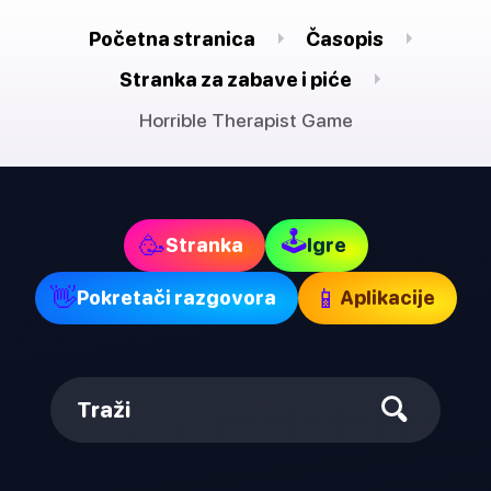
Početna stranica
Časopis
Stranka za zabave i piće
Horrible Therapist Game
🕹
🥳
Stranka
Igre
👋
📱
Pokretači razgovora
Aplikacije
Traži