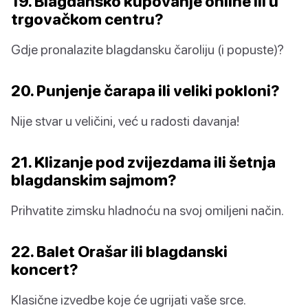
19. Blagdansko kupovanje online ili u
trgovačkom centru?
Gdje pronalazite blagdansku čaroliju (i popuste)?
20. Punjenje čarapa ili veliki pokloni?
Nije stvar u veličini, već u radosti davanja!
21. Klizanje pod zvijezdama ili šetnja
blagdanskim sajmom?
Prihvatite zimsku hladnoću na svoj omiljeni način.
22. Balet Orašar ili blagdanski
koncert?
Klasične izvedbe koje će ugrijati vaše srce.