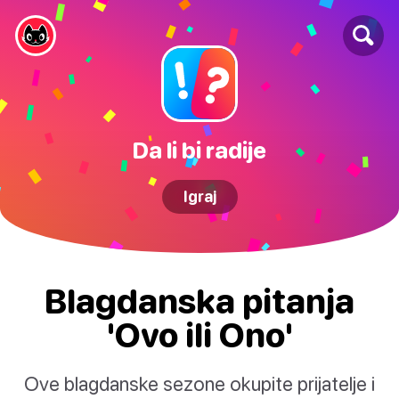
Da li bi radije
Igraj
Blagdanska pitanja
'Ovo ili Ono'
Ove blagdanske sezone okupite prijatelje i