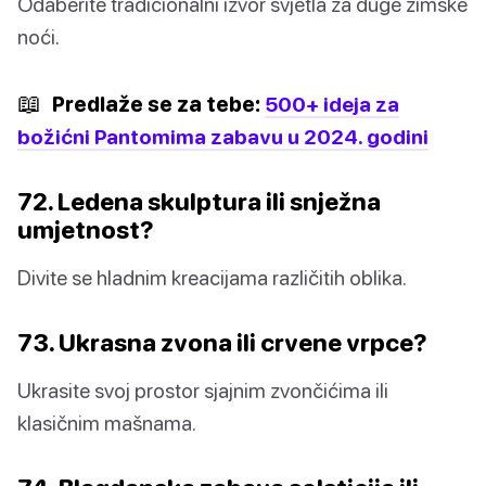
Odaberite tradicionalni izvor svjetla za duge zimske
noći.
📖
Predlaže se za tebe:
500+ ideja za
božićni Pantomima zabavu u 2024. godini
72. Ledena skulptura ili snježna
umjetnost?
Divite se hladnim kreacijama različitih oblika.
73. Ukrasna zvona ili crvene vrpce?
Ukrasite svoj prostor sjajnim zvončićima ili
klasičnim mašnama.