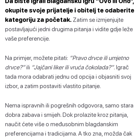
Da biste igrali blagdansku igru “Ovo ili Ono”,
okupite svoje prijatelje i obitelj te odaberite
kategoriju za početak.
Zatim se izmjenjujte
postavljajući jedni drugima pitanja i vidite gdje leže
vaše preferencije.
Na primjer, možete pitati:
“Pravo drvce ili umjetno
drvce?”
ili
“Jajčani liker ili vruća čokolada?”
. Igrač
tada mora odabrati jednu od opcija i objasniti svoj
izbor, a zatim postaviti vlastito pitanje.
Nema ispravnih ili pogrešnih odgovora, samo stara
dobra zabava i smijeh. Dok prolazite kroz pitanja,
naučit ćete više o međusobnim blagdanskim
preferencijama i tradicijama. A tko zna, možda čak