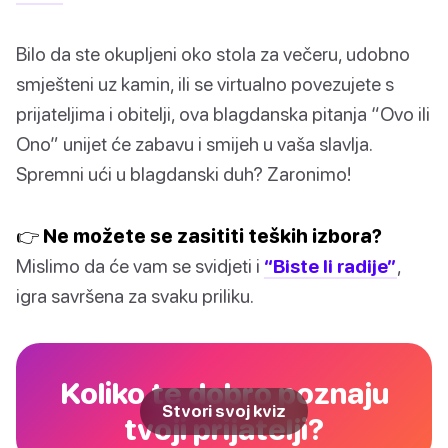
Bilo da ste okupljeni oko stola za večeru, udobno
smješteni uz kamin, ili se virtualno povezujete s
prijateljima i obitelji, ova blagdanska pitanja “Ovo ili
Ono” unijet će zabavu i smijeh u vaša slavlja.
Spremni ući u blagdanski duh? Zaronimo!
👉 Ne možete se zasititi teških izbora?
Mislimo da će vam se svidjeti i
“Biste li radije”
,
igra savršena za svaku priliku.
Koliko te dobro poznaju
Stvori svoj kviz
tvoji prijatelji?