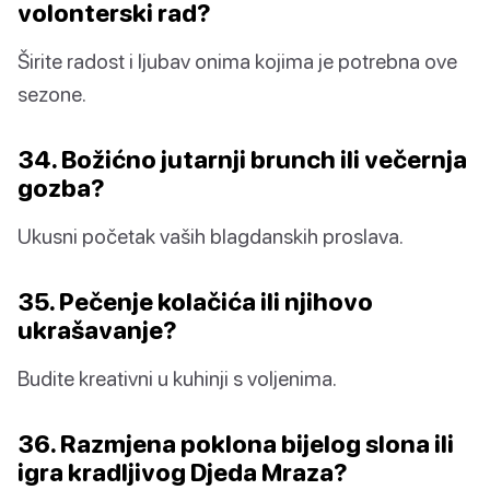
volonterski rad?
Širite radost i ljubav onima kojima je potrebna ove
sezone.
34. Božićno jutarnji brunch ili večernja
gozba?
Ukusni početak vaših blagdanskih proslava.
35. Pečenje kolačića ili njihovo
ukrašavanje?
Budite kreativni u kuhinji s voljenima.
36. Razmjena poklona bijelog slona ili
igra kradljivog Djeda Mraza?