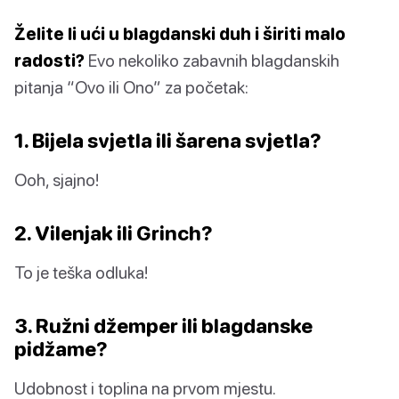
Želite li ući u blagdanski duh i širiti malo
radosti?
Evo nekoliko zabavnih blagdanskih
pitanja “Ovo ili Ono” za početak:
1. Bijela svjetla ili šarena svjetla?
Ooh, sjajno!
2. Vilenjak ili Grinch?
To je teška odluka!
3. Ružni džemper ili blagdanske
pidžame?
Udobnost i toplina na prvom mjestu.