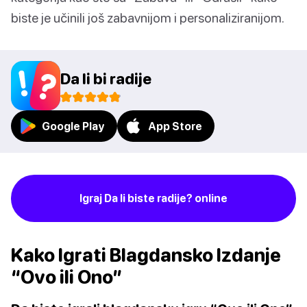
biste je učinili još zabavnijom i personaliziranijom.
Da li bi radije
Google Play
App Store
Igraj Da li biste radije? online
Kako Igrati Blagdansko Izdanje
“Ovo ili Ono”