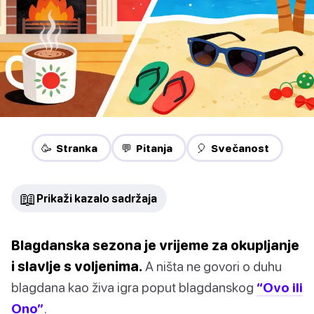
🥳 Stranka
💬 Pitanja
🎈 Svečanost
📖
Prikaži kazalo sadržaja
Blagdanska sezona je vrijeme za okupljanje
i slavlje s voljenima.
A ništa ne govori o duhu
blagdana kao živa igra poput blagdanskog
“Ovo ili
Ono”
.