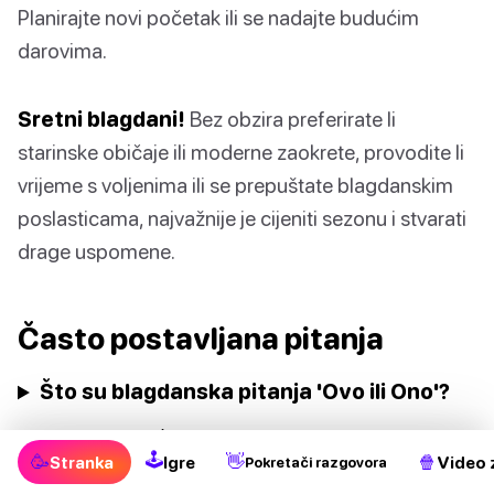
Planirajte novi početak ili se nadajte budućim
darovima.
Sretni blagdani!
Bez obzira preferirate li
starinske običaje ili moderne zaokrete, provodite li
vrijeme s voljenima ili se prepuštate blagdanskim
poslasticama, najvažnije je cijeniti sezonu i stvarati
drage uspomene.
Často postavljana pitanja
Što su blagdanska pitanja 'Ovo ili Ono'?
Gdje pronaći blagdanska pitanja 'Ovo ili
🕹
🥳
👋
🍿
Ono'?
Stranka
Igre
Video 
Pokretači razgovora