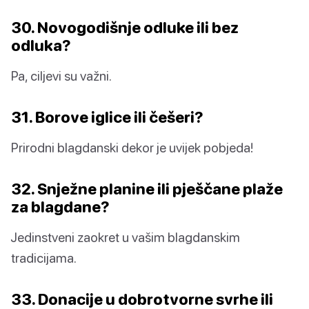
30. Novogodišnje odluke ili bez
odluka?
Pa, ciljevi su važni.
31. Borove iglice ili češeri?
Prirodni blagdanski dekor je uvijek pobjeda!
32. Snježne planine ili pješčane plaže
za blagdane?
Jedinstveni zaokret u vašim blagdanskim
tradicijama.
33. Donacije u dobrotvorne svrhe ili