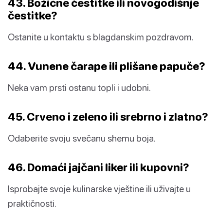
43. Božićne čestitke ili novogodišnje
čestitke?
Ostanite u kontaktu s blagdanskim pozdravom.
44. Vunene čarape ili plišane papuče?
Neka vam prsti ostanu topli i udobni.
45. Crveno i zeleno ili srebrno i zlatno?
Odaberite svoju svečanu shemu boja.
46. Domaći jajčani liker ili kupovni?
Isprobajte svoje kulinarske vještine ili uživajte u
praktičnosti.