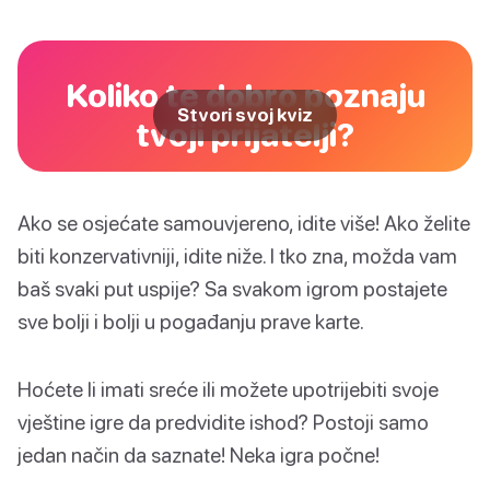
Koliko te dobro poznaju
Stvori svoj kviz
tvoji prijatelji?
Ako se osjećate samouvjereno, idite više! Ako želite
biti konzervativniji, idite niže. I tko zna, možda vam
baš svaki put uspije? Sa svakom igrom postajete
sve bolji i bolji u pogađanju prave karte.
Hoćete li imati sreće ili možete upotrijebiti svoje
vještine igre da predvidite ishod? Postoji samo
jedan način da saznate! Neka igra počne!