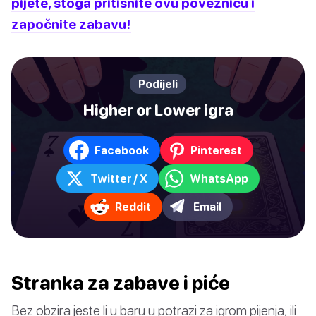
pijete, stoga pritisnite ovu poveznicu i
započnite zabavu!
Podijeli
Higher or Lower igra
Facebook
Pinterest
Twitter / X
WhatsApp
Reddit
Email
Stranka za zabave i piće
Bez obzira jeste li u baru u potrazi za igrom pijenja, ili