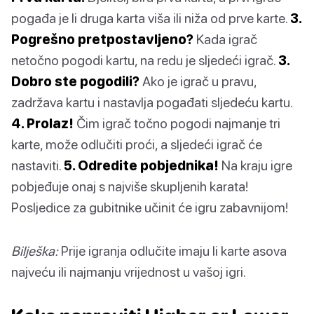
pogađa je li druga karta viša ili niža od prve karte.
3.
Pogrešno pretpostavljeno?
Kada igrač
netočno pogodi kartu, na redu je sljedeći igrač.
3.
Dobro ste pogodili?
Ako je igrač u pravu,
zadržava kartu i nastavlja pogađati sljedeću kartu.
4. Prolaz!
Čim igrač točno pogodi najmanje tri
karte, može odlučiti proći, a sljedeći igrač će
nastaviti.
5. Odredite pobjednika!
Na kraju igre
pobjeđuje onaj s najviše skupljenih karata!
Posljedice za gubitnike učinit će igru zabavnijom!
Bilješka:
Prije igranja odlučite imaju li karte asova
najveću ili najmanju vrijednost u vašoj igri.