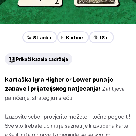
🥳 Stranka
🃏 Kartice
🔞 18+
📖
Prikaži kazalo sadržaja
Kartaška igra Higher or Lower puna je
zabave i prijateljskog natjecanja!
Zahtijeva
pamćenje, strategiju i sreću.
Izazovite sebe i provjerite možete li točno pogoditi!
Sve što trebate učiniti je saznati je li izvučena karta
viša ili niža od prve. Izmjenjujte se sa svojim