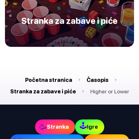
Stranka za zabave i piće
Početna stranica
Časopis
Stranka za zabave i piće
Higher or Lower
🕹
🥳
Stranka
Igre