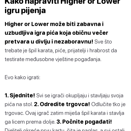
Kako napraviti Higher or Lower
igru pijenja
Higher or Lower može biti zabavna i
uzbudljiva igra pića koja običnu večer
pretvara u divlju i nezaboravnu!
Sve što
trebate je špil karata, piće, prijatelji i hrabrost da
testirate međusobne vještine pogađanja.
Evo kako igrati:
1. Sjednite!
Svi se igrači okupljaju i stavljaju svoja
pića na stol.
2. Odredite trgovca!
Odlučite tko je
trgovac. Ovaj igrač zatim miješa špil karata i stavlja
ga licem prema dolje.
3. Počnite pogađati!
Djelitelj okreće prvu kartu, čita je naglas, a svi ostali