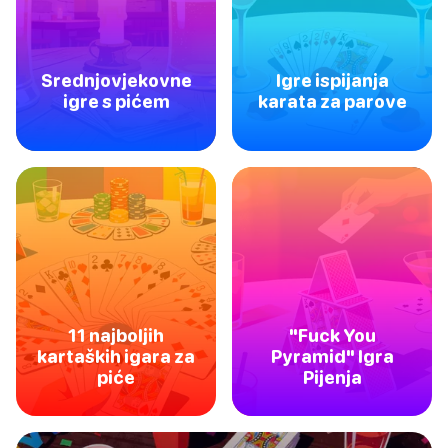
Srednjovjekovne
Igre ispijanja
igre s pićem
karata za parove
11 najboljih
"Fuck You
kartaških igara za
Pyramid" Igra
piće
Pijenja