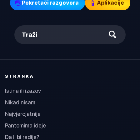
👋
📱
Pokretači razgovora
Aplikacije
Traži
STRANKA
Istina ili izazov
Nikad nisam
Najvjerojatnije
Pantomima ideje
Da li bi radije?