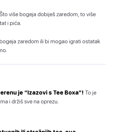
Što više bogeja dobiješ zaredom, to više
at i pića.
bogeja zaredom ili bi mogao igrati ostatak
mo.
terenu je “Izazovi s Tee Boxa”!
To je
ma i držiš sve na oprezu.
tvenih ili stražnjih tee-ova—