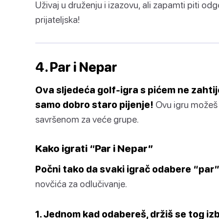
Uživaj u druženju i izazovu, ali zapamti piti o
prijateljska!
4. Par i Nepar
Ova sljedeća golf-igra s pićem ne zahti
samo dobro staro pijenje!
Ovu igru možeš ig
savršenom za veće grupe.
Kako igrati “Par i Nepar”
Počni tako da svaki igrač odabere “par” 
novčića za odlučivanje.
1. Jednom kad odabereš, držiš se tog izb