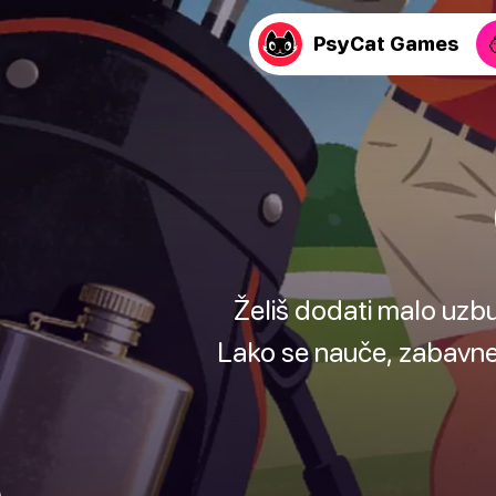
PsyCat Games
Želiš dodati malo uzbu
Lako se nauče, zabavne 