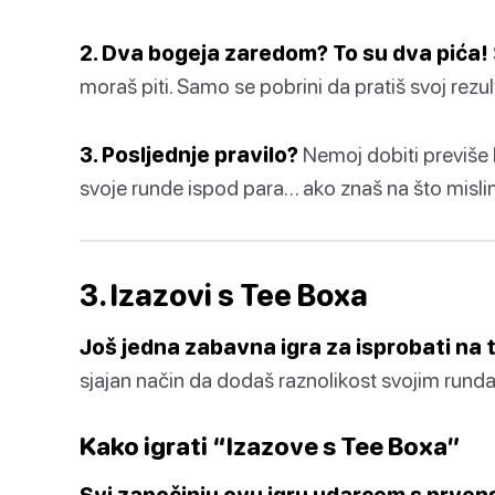
2. Dva bogeja zaredom? To su dva pića!
moraš piti. Samo se pobrini da pratiš svoj rezult
3. Posljednje pravilo?
Nemoj dobiti previše 
svoje runde ispod para… ako znaš na što misli
3. Izazovi s Tee Boxa
Još jedna zabavna igra za isprobati na 
sjajan način da dodaš raznolikost svojim runda
Kako igrati “Izazove s Tee Boxa”
Svi započinju ovu igru udarcem s prvens