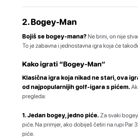
2. Bogey-Man
Bojiš se bogey-mana?
Ne brini, on nije stv
To je zabavna i jednostavna igra koja će također
Kako igrati “Bogey-Man”
Klasična igra koja nikad ne stari, ova ig
od najpopularnijih golf-igara s pićem.
Ako
pregleda:
1. Jedan bogey, jedno piće.
Za svaki bogey 
piće. Na primjer, ako dobiješ četiri na rupi Pa
piće.