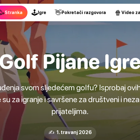
🥳
🕹
👋
🍿
Stranka
Igre
Pokretači razgovora
Video za
Golf Pijane Igr
đenja svom sljedećem golfu? Isprobaj ovih
su za igranje i savršene za društveni i nez
prijateljima.
✍️ 1. travanj 2026