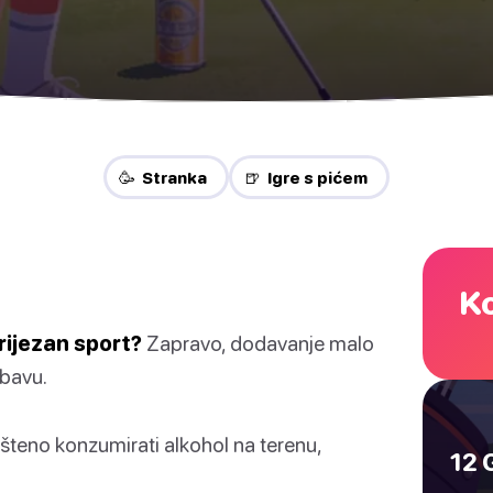
🥳 Stranka
🍺 Igre s pićem
Ko
trijezan sport?
Zapravo, dodavanje malo
abavu.
ušteno konzumirati alkohol na terenu,
12 