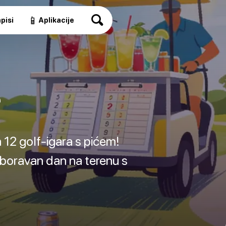
📱
pisi
Aplikacije
e
 12 golf-igara s pićem!
aboravan dan na terenu s