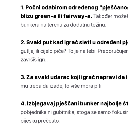
1. Počni odabirom određenog “pješčano
blizu green-a ili fairway-a.
Također možeš 
bunkera na terenu za dodatnu težinu.
2. Svaki put kad igrač sleti u određeni p
gutljaj ili cijelo piće? To je na tebi! Preporuču
završiš igru.
3. Za svaki udarac koji igrač napravi da i
mu treba da izađe, to više mora piti!
4. Izbjegavaj pješčani bunker najbolje 
pobjednika ni gubitnika, stoga se samo fokusir
pijesku prečesto.