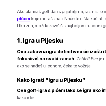
Ako planiraš golf dan s prijateljima, razmisli o
pićem
koje moraš znati. Neće te ništa koštati, 
I tko zna, možda završiš s najboljom rundom go
1. Igra u Pijesku
Ova zabavna igra definitivno će izoštriti
fokusiraš na svaki zamah.
Zašto? Sve je u
ako se nađeš u jednom, čeka te vožnja!
Kako igrati “Igru u Pijesku”
Ova golf-igra s pićem lako se igra ako im
kako ide: