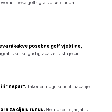
dgovorno i neka golf-igra s pićem bude
jeva nikakve posebne golf vještine,
rati s koliko god igrača želiš, što je čini
ili “nepar”.
Također mogu koristiti bacanje
ora za cijelu rundu.
Ne možeš mijenjati s