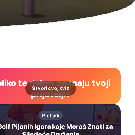
liko te dobro poznaju tvoji
Stvori svoj kviz
prijatelji?
Podijeli
Golf Pijanih Igara koje Moraš Znati za
Sljedeće Druženje