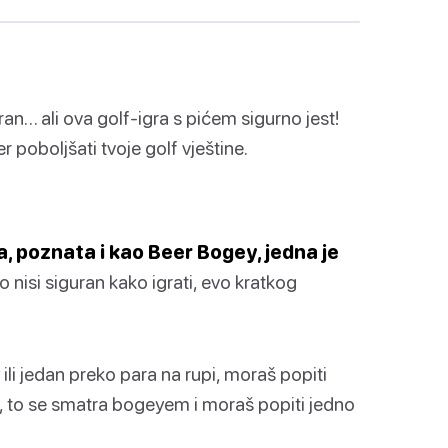
aran… ali ova golf-igra s pićem sigurno jest!
 poboljšati tvoje golf vještine.
ra, poznata i kao Beer Bogey, jedna je
 nisi siguran kako igrati, evo kratkog
ili jedan preko para na rupi, moraš popiti
r 3, to se smatra bogeyem i moraš popiti jedno