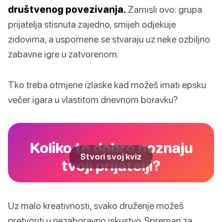
društvenog povezivanja.
Zamisli ovo: grupa
prijatelja stisnuta zajedno, smijeh odjekuje
zidovima, a uspomene se stvaraju uz neke ozbiljno
zabavne igre u zatvorenom.
Tko treba otmjene izlaske kad možeš imati epsku
večer igara u vlastitom dnevnom boravku?
Koliko te dobro poznaju
Stvori svoj kviz
tvoji prijatelji?
Uz malo kreativnosti, svako druženje možeš
pretvoriti u nezaboravno iskustvo. Spreman za