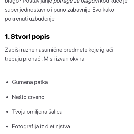
blago? Postavljanje
potrage za blagom
kod kuće je
super jednostavno i puno zabavnije. Evo kako
pokrenuti uzbuđenje:
1. Stvori popis
Zapiši razne nasumične predmete koje igrači
trebaju pronaći. Misli izvan okvira!
Gumena patka
Nešto crveno
Tvoja omiljena šalica
Fotografija iz djetinjstva