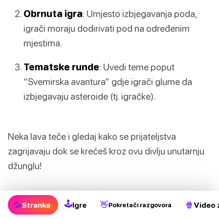
Obrnuta igra
: Umjesto izbjegavanja poda,
igrači moraju dodirivati pod na određenim
mjestima.
Tematske runde
: Uvedi teme poput
“Svemirska avantura” gdje igrači glume da
izbjegavaju asteroide (tj. igračke).
Neka lava teče i gledaj kako se prijateljstva
zagrijavaju dok se krećeš kroz ovu divlju unutarnju
džunglu!
10. Pantomima
🕹
🥳
👋
🍿
Stranka
Igre
Video 
Pokretači razgovora