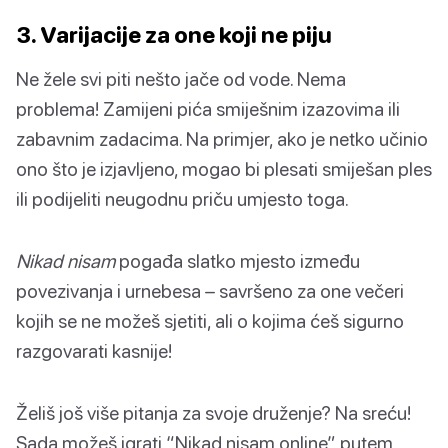
3. Varijacije za one koji ne piju
Ne žele svi piti nešto jače od vode. Nema
problema! Zamijeni pića smiješnim izazovima ili
zabavnim zadacima. Na primjer, ako je netko učinio
ono što je izjavljeno, mogao bi plesati smiješan ples
ili podijeliti neugodnu priču umjesto toga.
Nikad nisam
pogađa slatko mjesto između
povezivanja i urnebesa – savršeno za one večeri
kojih se ne možeš sjetiti, ali o kojima ćeš sigurno
razgovarati kasnije!
Želiš još više pitanja za svoje druženje? Na sreću!
Sada možeš igrati “Nikad nisam online” putem