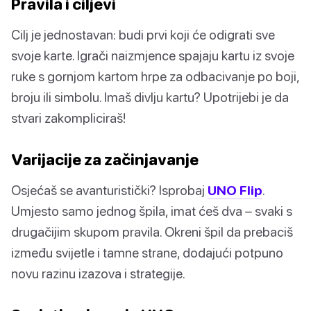
Pravila i ciljevi
Cilj je jednostavan: budi prvi koji će odigrati sve
svoje karte. Igrači naizmjence spajaju kartu iz svoje
ruke s gornjom kartom hrpe za odbacivanje po boji,
broju ili simbolu. Imaš divlju kartu? Upotrijebi je da
stvari zakompliciraš!
Varijacije za začinjavanje
Osjećaš se avanturistički? Isprobaj
UNO Flip
.
Umjesto samo jednog špila, imat ćeš dva – svaki s
drugačijim skupom pravila. Okreni špil da prebaciš
između svijetle i tamne strane, dodajući potpuno
novu razinu izazova i strategije.