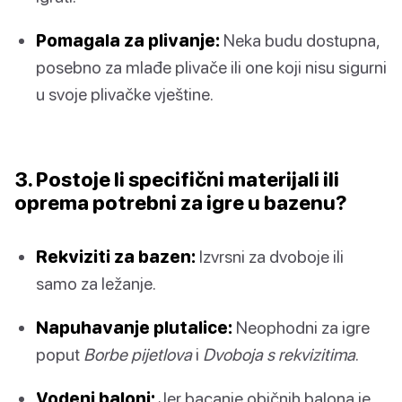
Pomagala za plivanje:
Neka budu dostupna,
posebno za mlađe plivače ili one koji nisu sigurni
u svoje plivačke vještine.
3. Postoje li specifični materijali ili
oprema potrebni za igre u bazenu?
Rekviziti za bazen:
Izvrsni za dvoboje ili
samo za ležanje.
Napuhavanje plutalice:
Neophodni za igre
poput
Borbe pijetlova
i
Dvoboja s rekvizitima
.
Vodeni baloni:
Jer bacanje običnih balona je