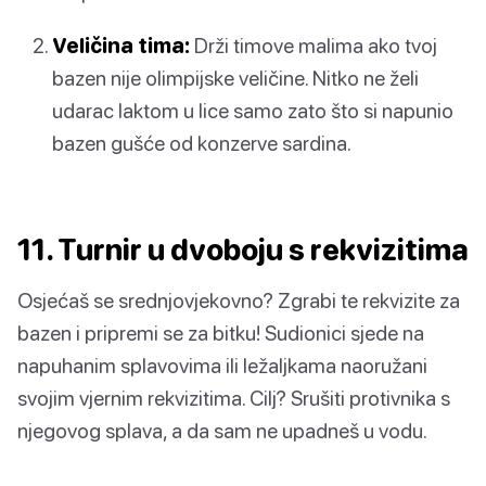
Veličina tima:
Drži timove malima ako tvoj
bazen nije olimpijske veličine. Nitko ne želi
udarac laktom u lice samo zato što si napunio
bazen gušće od konzerve sardina.
11. Turnir u dvoboju s rekvizitima
Osjećaš se srednjovjekovno? Zgrabi te rekvizite za
bazen i pripremi se za bitku! Sudionici sjede na
napuhanim splavovima ili ležaljkama naoružani
svojim vjernim rekvizitima. Cilj? Srušiti protivnika s
njegovog splava, a da sam ne upadneš u vodu.