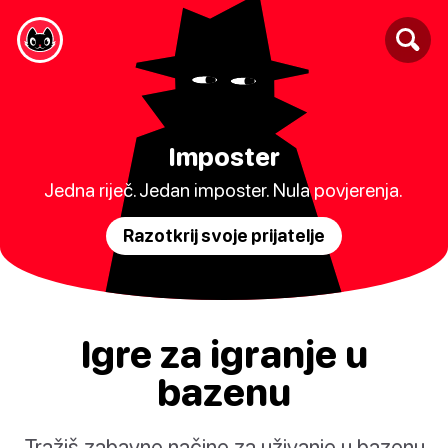
Imposter
Jedna riječ. Jedan imposter. Nula povjerenja.
Razotkrij svoje prijatelje
Igre za igranje u
bazenu
Tražiš zabavne načine za uživanje u bazenu