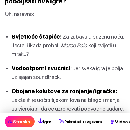
poboljšati ove igre?
Oh, naravno:
Svjetleće štapiće:
Za zabavu u bazenu noću.
Jeste li ikada probali
Marco Polo
koji svijetli u
mraku?
Vodootporni zvučnici:
Jer svaka igra je bolja
uz sjajan soundtrack.
Obojane kolutove za ronjenje/igračke:
Lakše ih je uočiti tijekom lova na blago i manje
su vjerojatni da će uzrokovati podvodne sudare.
🕹
🥳
👋
🍿
Stranka
Igre
Video 
Pokretači razgovora