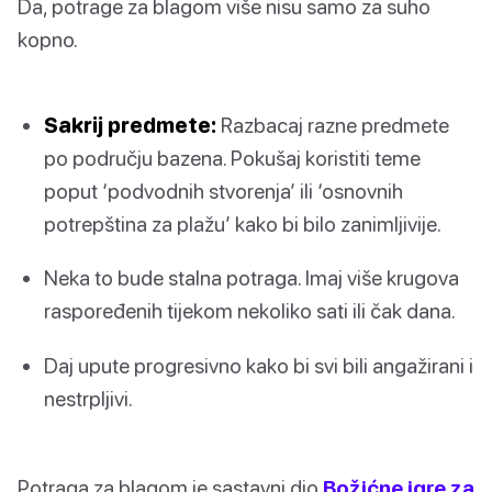
Da, potrage za blagom više nisu samo za suho
kopno.
Sakrij predmete:
Razbacaj razne predmete
po području bazena. Pokušaj koristiti teme
poput ‘podvodnih stvorenja’ ili ‘osnovnih
potrepština za plažu’ kako bi bilo zanimljivije.
Neka to bude stalna potraga. Imaj više krugova
raspoređenih tijekom nekoliko sati ili čak dana.
Daj upute progresivno kako bi svi bili angažirani i
nestrpljivi.
Potraga za blagom je sastavni dio
Božićne igre za