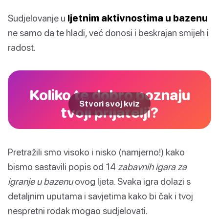
Sudjelovanje u
ljetnim aktivnostima u bazenu
ne samo da te hladi, već donosi i beskrajan smijeh i
radost.
Koliko te dobro poznaju
Stvori svoj kviz
tvoji prijatelji?
Pretražili smo visoko i nisko (namjerno!) kako
bismo sastavili popis od 14
zabavnih igara za
igranje u bazenu
ovog ljeta. Svaka igra dolazi s
detaljnim uputama i savjetima kako bi čak i tvoj
nespretni rođak mogao sudjelovati.