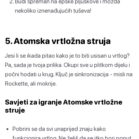
Budi spreman na epske pljuskove i možda
nekoliko iznenađujućih tuševa!
5. Atomska vrtložna struja
Jesi li se ikada pitao kako je to biti usisan u vrtlog?
Pa, sada je tvoja prilika. Okupi sve u plitkom dijelu i
počni hodati u krug. Ključ je sinkronizacija - misli na
Rockette, ali mokrije.
Savjeti za igranje Atomske vrtložne
struje
Pobrini se da svi unaprijed znaju kako
funkcionira vrtlog. Ne želiš da se itko bori poput