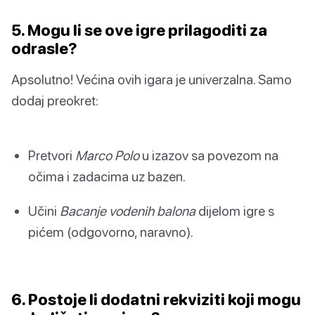
5. Mogu li se ove igre prilagoditi za
odrasle?
Apsolutno! Većina ovih igara je univerzalna. Samo
dodaj preokret:
Pretvori
Marco Polo
u izazov sa povezom na
očima i zadacima uz bazen.
Učini
Bacanje vodenih balona
dijelom igre s
pićem (odgovorno, naravno).
6. Postoje li dodatni rekviziti koji mogu