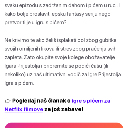
svaku epizodu s zadržanim dahom i pićem u ruci. I
kako bolje proslaviti epsku fantasy seriju nego
pretvoriti je u igru s pićem?
Ne krivimo te ako želiš isplakati bol zbog gubitka
svojih omiljenih likova ili stres zbog praćenja svih
zapleta. Zato okupite svoje kolege obožavatelje
Igara Prijestolja i pripremite se podići čašu (ili
nekoliko) uz naš ultimativni vodič za Igre Prijestolja:
Igra s pićem.
👉 Pogledaj naš članak o
igre s pićem za
Netflix filmove
za još zabave!