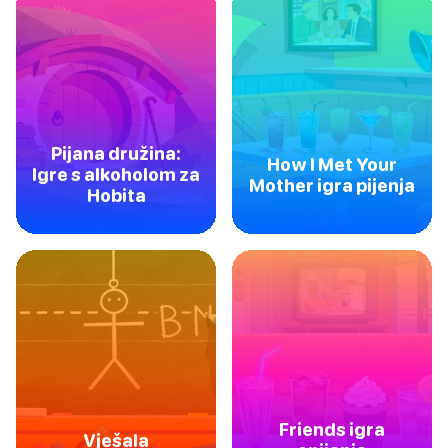
Pijana družina:
How I Met Your
Igre s alkoholom za
Mother igra pijenja
Hobita
Friends igra
Vješala