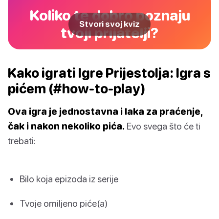
Koliko te dobro poznaju
Stvori svoj kviz
tvoji prijatelji?
Kako igrati Igre Prijestolja: Igra s
pićem (#how-to-play)
Ova igra je jednostavna i laka za praćenje,
čak i nakon nekoliko pića.
Evo svega što će ti
trebati:
Bilo koja epizoda iz serije
Tvoje omiljeno piće(a)