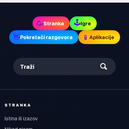
🕹
🥳
Stranka
Igre
👋
📱
Pokretači razgovora
Aplikacije
Traži
STRANKA
Istina ili izazov