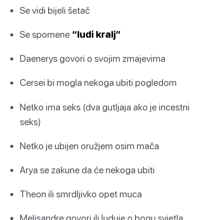
Se vidi bijeli šetač
Se spomene
“ludi kralj”
Daenerys govori o svojim zmajevima
Cersei bi mogla nekoga ubiti pogledom
Netko ima seks (dva gutljaja ako je incestni
seks)
Netko je ubijen oružjem osim mača
Arya se zakune da će nekoga ubiti
Theon ili smrdljivko opet muca
Melisandre govori ili luduje o bogu svjetla