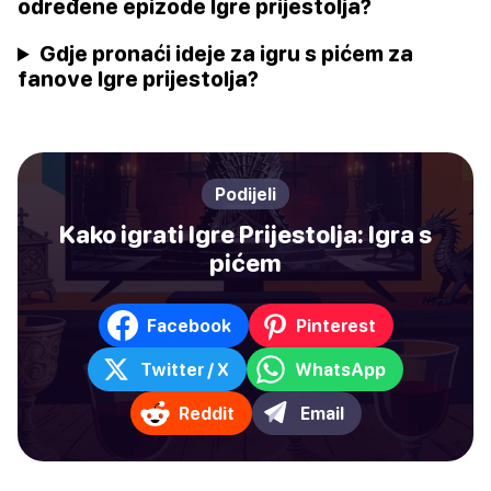
određene epizode Igre prijestolja?
Gdje pronaći ideje za igru s pićem za
fanove Igre prijestolja?
Podijeli
Kako igrati Igre Prijestolja: Igra s
pićem
Facebook
Pinterest
Twitter / X
WhatsApp
Reddit
Email