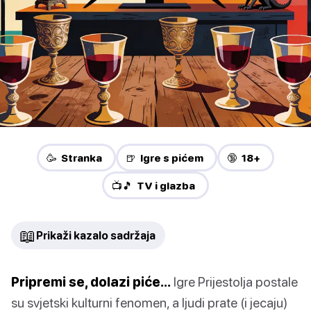
🥳 Stranka
🍺 Igre s pićem
🔞 18+
📺🎵 TV i glazba
📖
Prikaži kazalo sadržaja
Pripremi se, dolazi piće…
Igre Prijestolja postale
su svjetski kulturni fenomen, a ljudi prate (i jecaju)