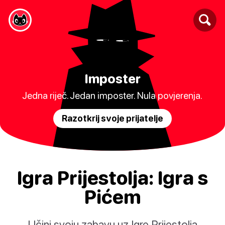
Imposter
Jedna riječ. Jedan imposter. Nula povjerenja.
Razotkrij svoje prijatelje
Igra Prijestolja: Igra s
Pićem
Učini svoju zabavu uz Igre Prijestolja