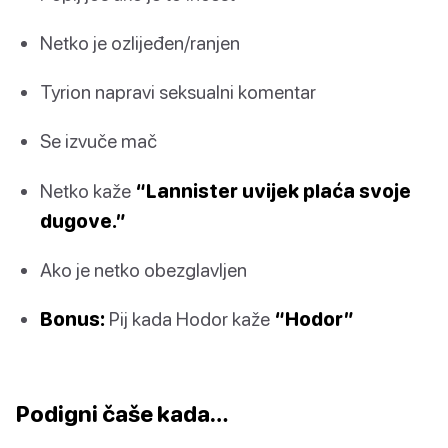
Netko je ozlijeđen/ranjen
Tyrion napravi seksualni komentar
Se izvuče mač
Netko kaže
“Lannister uvijek plaća svoje
dugove.”
Ako je netko obezglavljen
Bonus:
Pij kada Hodor kaže
“Hodor”
Podigni čaše kada…