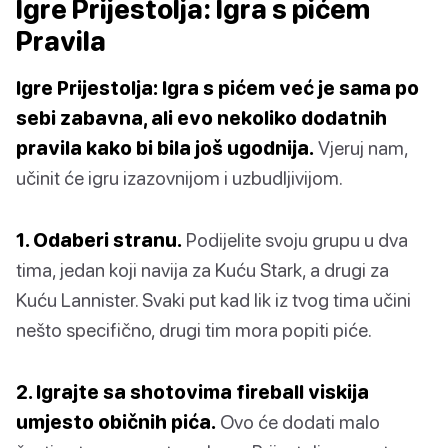
Igre Prijestolja: Igra s pićem
Pravila
Igre Prijestolja: Igra s pićem već je sama po
sebi zabavna, ali evo nekoliko dodatnih
pravila kako bi bila još ugodnija.
Vjeruj nam,
učinit će igru izazovnijom i uzbudljivijom.
1. Odaberi stranu.
Podijelite svoju grupu u dva
tima, jedan koji navija za Kuću Stark, a drugi za
Kuću Lannister. Svaki put kad lik iz tvog tima učini
nešto specifično, drugi tim mora popiti piće.
2. Igrajte sa shotovima fireball viskija
umjesto običnih pića.
Ovo će dodati malo