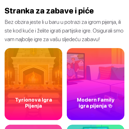
Stranka za zabave i piće
Bez obzira jeste li u baru u potrazi za igrom pijenja, ili
ste kod kuće i želite igrati partijske igre. Osigurali smo
vam najbolje igre za vašu sljedeću zabavu!
Tyrionova Igra
Modern Family
Pijenja
igra pijenja 🍻