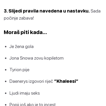
3. Slijedi pravila navedena u nastavku.
Sada
počinje zabava!
Moraš piti kada…
Je žena gola
Jona Snowa zovu kopiletom
Tyrion pije
Daenerys izgovori riječ
“Khaleesi”
Ljudi imaju seks
Popij još ako je to incest