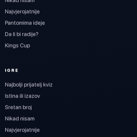
Nikad nisam
Najvjerojatnije
Pantomima ideje
Da li bi radije?
Kings Cup
IGRE
Najbolji prijatelj kviz
Istina ili izazov
Sretan broj
Nikad nisam
Najvjerojatnije