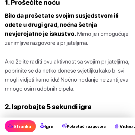
1. Prošećite noću
Bilo da prošetate svojim susjedstvom ili
odete u drugi grad, noćna šetnja
nevjerojatno je iskustvo.
Mirno je i omogućuje
zanimljive razgovore s prijateljima.
Ako želite raditi ovu aktivnost sa svojim prijateljima,
pobrinite se da netko donese svjetiljku kako bi svi
mogli vidjeti kamo idu! Noćno hodanje ne zahtijeva
mnogo osim udobnih cipela.
2. Isprobajte 5 sekundi igra
5 sekundi igra zabavna je zabavna igra koju
🕹
🥳
👋
🍿
Stranka
Igre
Video 
Pokretači razgovora
možete igrati sa svojim prijateljima.