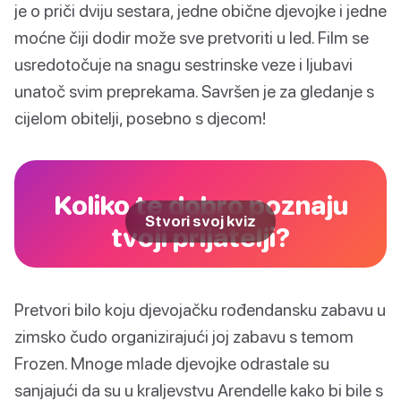
je o priči dviju sestara, jedne obične djevojke i jedne
moćne čiji dodir može sve pretvoriti u led. Film se
usredotočuje na snagu sestrinske veze i ljubavi
unatoč svim preprekama. Savršen je za gledanje s
cijelom obitelji, posebno s djecom!
Koliko te dobro poznaju
Stvori svoj kviz
tvoji prijatelji?
Pretvori bilo koju djevojačku rođendansku zabavu u
zimsko čudo organizirajući joj zabavu s temom
Frozen. Mnoge mlade djevojke odrastale su
sanjajući da su u kraljevstvu Arendelle kako bi bile s