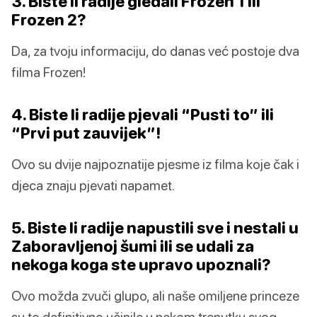
3. Biste li radije gledali Frozen 1 ili
Frozen 2?
Da, za tvoju informaciju, do danas već postoje dva
filma Frozen!
4. Biste li radije pjevali “Pusti to” ili
“Prvi put zauvijek”!
Ovo su dvije najpoznatije pjesme iz filma koje čak i
djeca znaju pjevati napamet.
5. Biste li radije napustili sve i nestali u
Zaboravljenoj šumi ili se udali za
nekoga koga ste upravo upoznali?
Ovo možda zvuči glupo, ali naše omiljene princeze
su to definitivno učinile u nekom trenutku svog