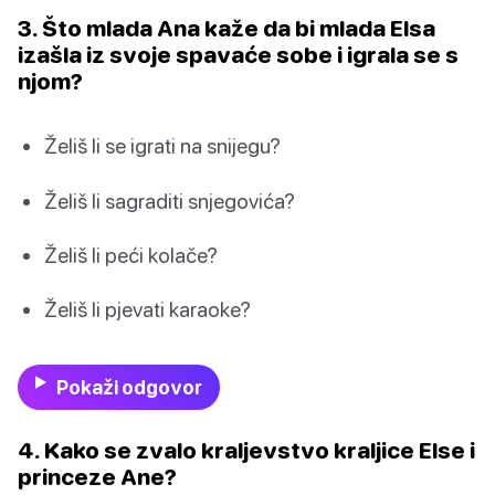
3. Što mlada Ana kaže da bi mlada Elsa
izašla iz svoje spavaće sobe i igrala se s
njom?
Želiš li se igrati na snijegu?
Želiš li sagraditi snjegovića?
Želiš li peći kolače?
Želiš li pjevati karaoke?
Pokaži odgovor
4. Kako se zvalo kraljevstvo kraljice Else i
princeze Ane?