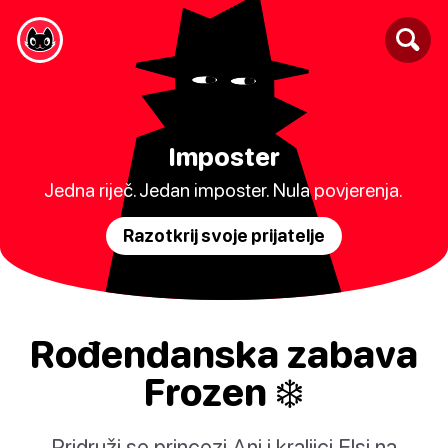
Imposter
Jedna riječ. Jedan imposter. Nula povjerenja.
Razotkrij svoje prijatelje
Rođendanska zabava
Frozen ❄️
Pridruži se princezi Ani i kraljici Elsi na