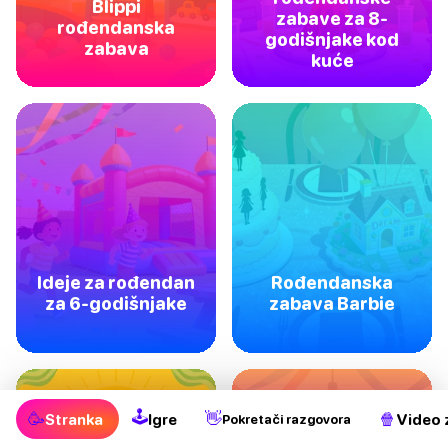
Blippi
zabave za 8-
rođendanska
godišnjake kod
zabava
kuće
Ideje za rođendan
Rođendanska
za 6-godišnjake
zabava Barbie
🕹
🥳
👋
🍿
Stranka
Igre
Video 
Pokretači razgovora