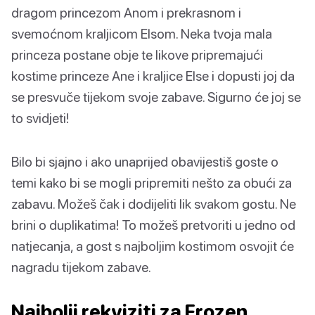
dragom princezom Anom i prekrasnom i
svemoćnom kraljicom Elsom. Neka tvoja mala
princeza postane obje te likove pripremajući
kostime princeze Ane i kraljice Else i dopusti joj da
se presvuče tijekom svoje zabave. Sigurno će joj se
to svidjeti!
Bilo bi sjajno i ako unaprijed obavijestiš goste o
temi kako bi se mogli pripremiti nešto za obući za
zabavu. Možeš čak i dodijeliti lik svakom gostu. Ne
brini o duplikatima! To možeš pretvoriti u jedno od
natjecanja, a gost s najboljim kostimom osvojit će
nagradu tijekom zabave.
Najbolji rekviziti za Frozen