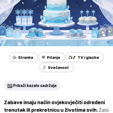
🥳 Stranka
💬 Pitanja
📺🎵 TV i glazba
🎈 Svečanost
📖
Prikaži kazalo sadržaja
Zabave imaju način ovjekovječiti određeni
trenutak ili prekretnicu u životima svih.
Zato