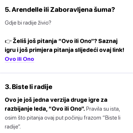
5. Arendelle ili Zaboravljena šuma?
Gdje bi radije živio?
👉 Želiš još pitanja “Ovo ili Ono”? Saznaj
igru ​​i još primjera pitanja slijedeći ovaj link!
Ovo ili Ono
3. Biste li radije
Ovo je još jedna verzija druge igre za
razbijanje leda, “Ovo ili Ono”.
Pravila su ista,
osim što pitanja ovaj put počinju frazom “Biste li
radije”.