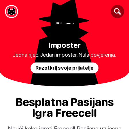
Imposter
Jedna riječ. Jedan imposter. Nula povjerenja.
Razotkrij svoje prijatelje
Besplatna Pasijans
Igra Freecell
Nauči kako igrati Freecell Pasijans uz jasna