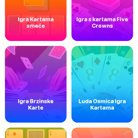
Igra Kartama
Igra s kartama Five
smeće
Crowns
Igra Brzinske
Luda Osmica Igra
Karte
Kartama