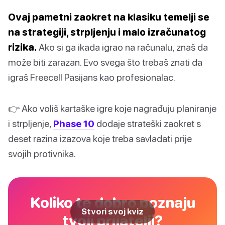
Ovaj pametni zaokret na klasiku temelji se
na strategiji, strpljenju i malo izračunatog
rizika.
Ako si ga ikada igrao na računalu, znaš da
može biti zarazan. Evo svega što trebaš znati da
igraš Freecell Pasijans kao profesionalac.
👉 Ako voliš kartaške igre koje nagrađuju planiranje
i strpljenje,
Phase 10
dodaje strateški zaokret s
deset razina izazova koje treba savladati prije
svojih protivnika.
Koliko te dobro poznaju
Stvori svoj kviz
tvoji prijatelji?