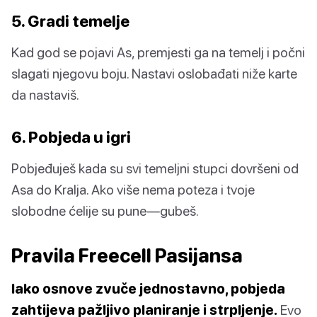
5. Gradi temelje
Kad god se pojavi As, premjesti ga na temelj i počni
slagati njegovu boju. Nastavi oslobađati niže karte
da nastaviš.
6. Pobjeda u igri
Pobjeđuješ kada su svi temeljni stupci dovršeni od
Asa do Kralja. Ako više nema poteza i tvoje
slobodne ćelije su pune—gubeš.
Pravila Freecell Pasijansa
Iako osnove zvuče jednostavno, pobjeda
zahtijeva pažljivo planiranje i strpljenje.
Evo