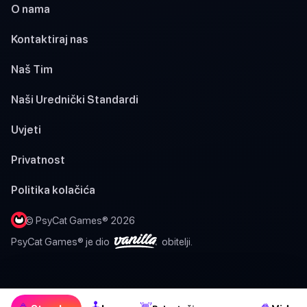
O nama
Kontaktiraj nas
Naš Tim
Naši Urednički Standardi
Uvjeti
Privatnost
Politika kolačića
© PsyCat Games® 2026
PsyCat Games® je dio
obitelji.
🕹