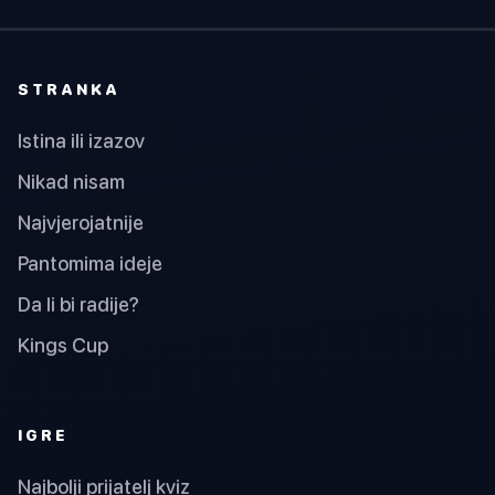
STRANKA
Istina ili izazov
Nikad nisam
Najvjerojatnije
Pantomima ideje
Da li bi radije?
Kings Cup
IGRE
Najbolji prijatelj kviz