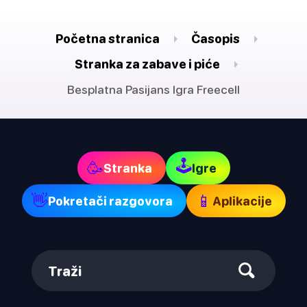
Početna stranica
Časopis
Stranka za zabave i piće
Besplatna Pasijans Igra Freecell
🕹
🥳
Stranka
Igre
👋
📱
Pokretači razgovora
Aplikacije
Traži