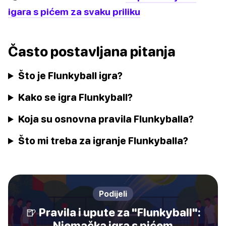
igara s pićem za svaku priliku
Často postavljana pitanja
Što je Flunkyball igra?
Kako se igra Flunkyball?
Koja su osnovna pravila Flunkyballa?
Što mi treba za igranje Flunkyballa?
Podijeli
🍺 Pravila i upute za "Flunkyball":
Njemačka igra s pićem