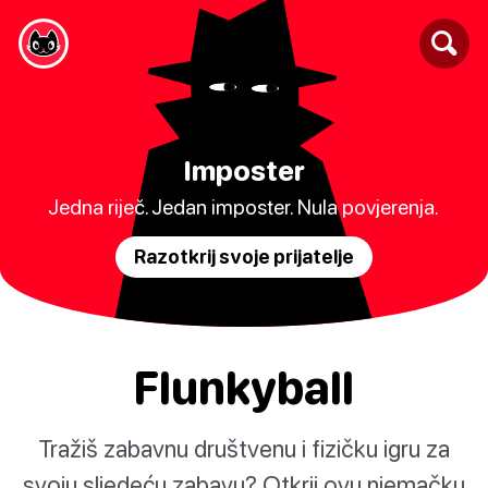
Imposter
Jedna riječ. Jedan imposter. Nula povjerenja.
Razotkrij svoje prijatelje
Flunkyball
Tražiš zabavnu društvenu i fizičku igru za
svoju sljedeću zabavu? Otkrij ovu njemačku