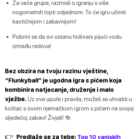
Za veće grupe, razmisli o igranju s više
nogometnih lopti odjednom. To će igru učiniti
kaotičnijom i zabavnijom!
Pobrini se da svi ostanu hidrirani pijući vodu
između redova!
Bez obzira na tvoju razinu vještine,
“Flunkyball” je ugodna igra s pićem koja
kombinira natjecanje, druženje i malo
vježbe.
Uz ove upute i pravila, možeš se uhvatiti u
koštac s ovom njemačkom igrom s pićem na svojoj
sljedećoj zabavi! Živjeli! 🍻
👉
Predlaže se za tebe:
Top 10 vanjskih