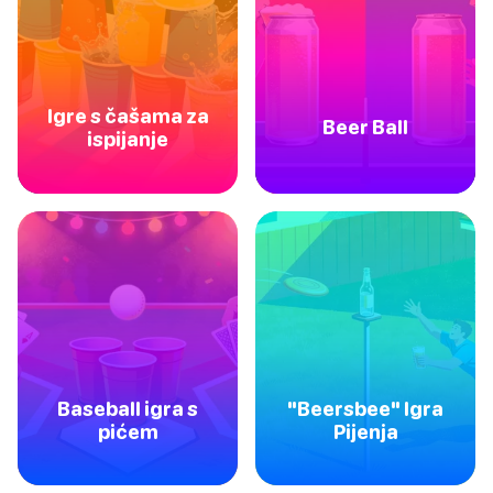
Igre s čašama za
Beer Ball
ispijanje
Baseball igra s
"Beersbee" Igra
pićem
Pijenja