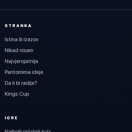
STRANKA
Istina ili izazov
Nikad nisam
Najvjerojatnije
Pantomima ideje
Da li bi radije?
Kings Cup
IGRE
Najbolji prijatelj kviz