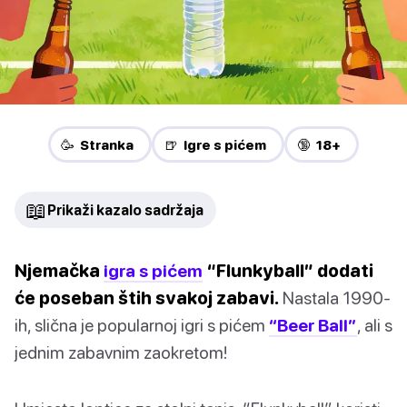
🥳 Stranka
🍺 Igre s pićem
🔞 18+
📖
Prikaži kazalo sadržaja
Njemačka
igra s pićem
“Flunkyball” dodati
će poseban štih svakoj zabavi.
Nastala 1990-
ih, slična je popularnoj igri s pićem
“Beer Ball”
, ali s
jednim zabavnim zaokretom!