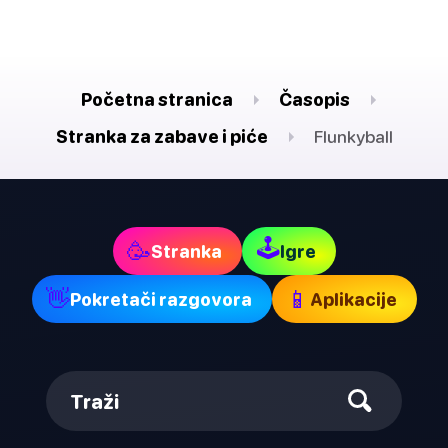
Početna stranica
Časopis
Stranka za zabave i piće
Flunkyball
🕹
🥳
Stranka
Igre
👋
📱
Pokretači razgovora
Aplikacije
Traži