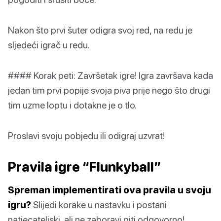
Nakon što prvi šuter odigra svoj red, na redu je
sljedeći igrač u redu.
#### Korak peti: Završetak igre! Igra završava kada
jedan tim prvi popije svoja piva prije nego što drugi
tim uzme loptu i dotakne je o tlo.
Proslavi svoju pobjedu ili odigraj uzvrat!
Pravila igre “Flunkyball”
Spreman implementirati ova pravila u svoju
igru?
Slijedi korake u nastavku i postani
natjecateljski, ali ne zaboravi piti odgovorno!