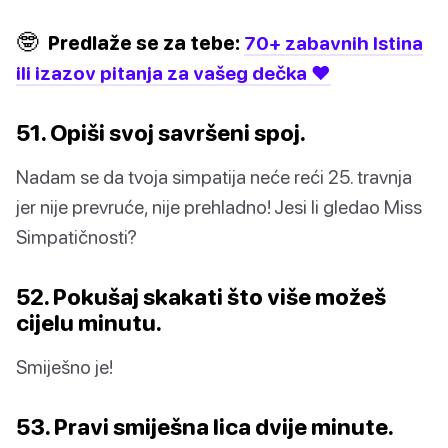
🤓
Predlaže se za tebe:
70+ zabavnih Istina
ili izazov pitanja za vašeg dečka ❤️
51. Opiši svoj savršeni spoj.
Nadam se da tvoja simpatija neće reći 25. travnja
jer nije prevruće, nije prehladno! Jesi li gledao Miss
Simpatičnosti?
52. Pokušaj skakati što više možeš
cijelu minutu.
Smiješno je!
53. Pravi smiješna lica dvije minute.