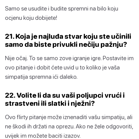
Samo se usudite i budite spremni na bilo koju
ocjenu koju dobijete!
21. Koja je najluđa stvar koju ste učinili
samo da biste privukli nečiju pažnju?
Nije očaj. To se samo zove igranje igre. Postavite im
ovo pitanje i dobit ćete uvid u to koliko je vaša
simpatija spremna ići daleko.
22. Volite li da su vaši poljupci vrući i
strastveni ili slatki i nježni?
Ovo flirty pitanje može iznenaditi vašu simpatiju, ali
ne škodi ih držati na oprezu. Ako ne žele odgovoriti,
uvijek im možete baciti izazov.