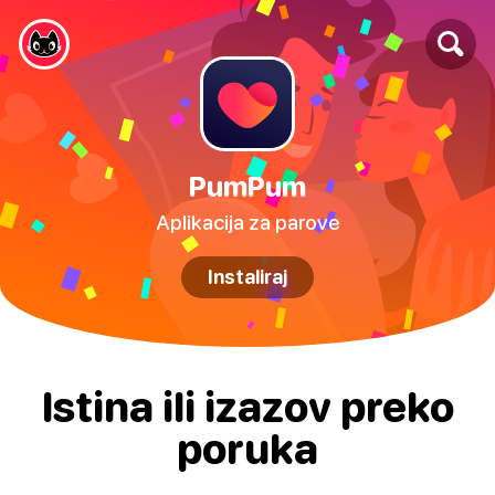
PumPum
Aplikacija za parove
Instaliraj
Istina ili izazov preko
poruka