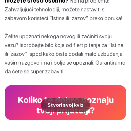
možete sresti osobno?
Nema problema!
Zahvaljujući tehnologiji, možete nastaviti s
zabavom koristeći “Istina ili izazov” preko poruka!
Želite upoznati nekoga novog ili začiniti svoju
vezu? Isprobajte bilo koja od flert pitanja za “Istina
ili izazov” ispod kako biste dodali malo uzbuđenja
vašim razgovorima i bolje se upoznali. Garantiramo
da ćete se super zabaviti!
Koliko te dobro poznaju
Stvori svoj kviz
tvoji prijatelji?