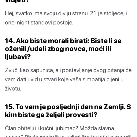
Hej, svatko ima svoju divlju stranu. 21. je stoljeće, i
one-night standovi postoje.
14. Ako biste morali birati: Biste li se
oženili/udali zbog novca, moći ili
ljubavi?
Zvuči kao sapunica, ali postavljanje ovog pitanja će
vam dati uvid u stvari koje vaša simpatija cijeni u
životu.
15. To vam je posljednji dan na Zemlji. S
kim biste ga željeli provesti?
Član obitelji ili kućni ljubimac? Možda slavna