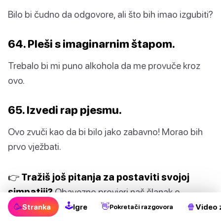
Bilo bi čudno da odgovore, ali što bih imao izgubiti?
64. Pleši s imaginarnim štapom.
Trebalo bi mi puno alkohola da me provuče kroz
ovo.
65. Izvedi rap pjesmu.
Ovo zvuči kao da bi bilo jako zabavno! Morao bih
prvo vježbati.
👉 Tražiš još pitanja za postaviti svojoj
simpatiji?
Obavezno provjeri naš članak o
🕹
najboljim
“Istina ili izazov” Pitanja za Postaviti
🥳
👋
🍿
Stranka
Igre
Video 
Pokretači razgovora