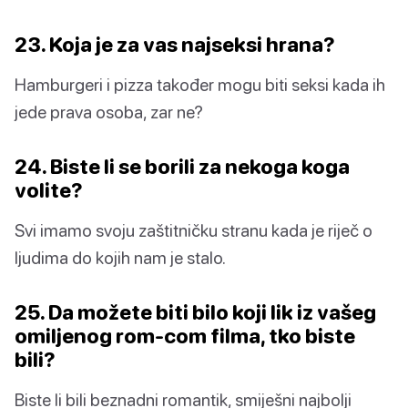
23. Koja je za vas najseksi hrana?
Hamburgeri i pizza također mogu biti seksi kada ih
jede prava osoba, zar ne?
24. Biste li se borili za nekoga koga
volite?
Svi imamo svoju zaštitničku stranu kada je riječ o
ljudima do kojih nam je stalo.
25. Da možete biti bilo koji lik iz vašeg
omiljenog rom-com filma, tko biste
bili?
Biste li bili beznadni romantik, smiješni najbolji