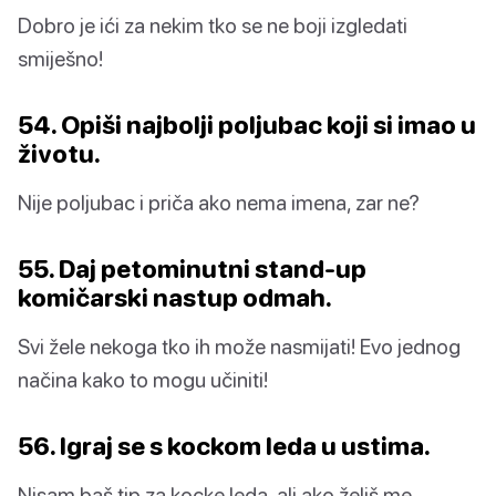
Dobro je ići za nekim tko se ne boji izgledati
smiješno!
54. Opiši najbolji poljubac koji si imao u
životu.
Nije poljubac i priča ako nema imena, zar ne?
55. Daj petominutni stand-up
komičarski nastup odmah.
Svi žele nekoga tko ih može nasmijati! Evo jednog
načina kako to mogu učiniti!
56. Igraj se s kockom leda u ustima.
Nisam baš tip za kocke leda, ali ako želiš me