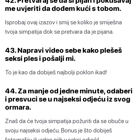
42. Pretvaraj se da si pijan i pokušavaj
me uvjeriti da dođem kući s tobom.
Isprobaj ovaj izazov i smij se koliko je smiješna
tvoja simpatija dok se pretvara da je pijana.
43. Napravi video sebe kako plešeš
seksi ples i pošalji mi.
To je kao da dobiješ najbolji poklon ikad!
44. Za manje od jedne minute, odaberi
i presvuci se u najseksi odjeću iz svog
ormara.
Znaš da će tvoja simpatija požuriti da se obuče u
svoju najseksi odjeću. Bonus je što dobiješ
fotografiju ili video njih u seksi odjeći!