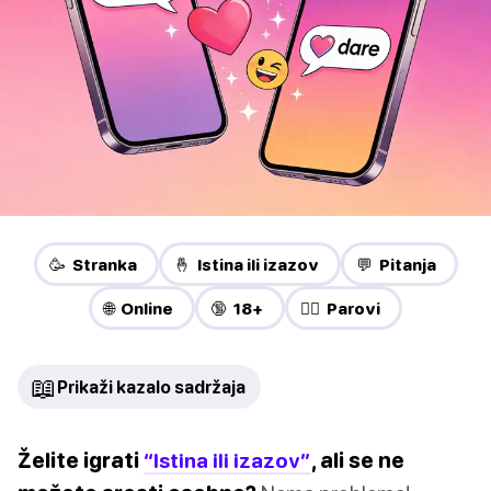
🥳 Stranka
🤞 Istina ili izazov
💬 Pitanja
🌐 Online
🔞 18+
❤️‍🔥 Parovi
📖
Prikaži kazalo sadržaja
Želite igrati
“Istina ili izazov”
, ali se ne