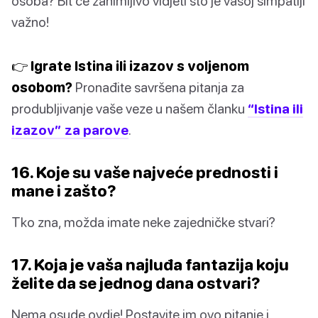
osoba? Bit će zanimljivo vidjeti što je vašoj simpatiji
važno!
👉 Igrate Istina ili izazov s voljenom
osobom?
Pronađite savršena pitanja za
produbljivanje vaše veze u našem članku
“Istina ili
izazov” za parove
.
16. Koje su vaše najveće prednosti i
mane i zašto?
Tko zna, možda imate neke zajedničke stvari?
17. Koja je vaša najluđa fantazija koju
želite da se jednog dana ostvari?
Nema osude ovdje! Postavite im ovo pitanje i