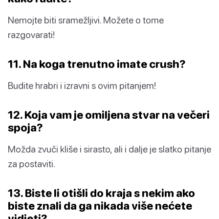
Nemojte biti sramežljivi. Možete o tome
razgovarati!
11. Na koga trenutno imate crush?
Budite hrabri i izravni s ovim pitanjem!
12. Koja vam je omiljena stvar na večeri
spoja?
Možda zvuči kliše i sirasto, ali i dalje je slatko pitanje
za postaviti.
13. Biste li otišli do kraja s nekim ako
biste znali da ga nikada više nećete
vidjeti?