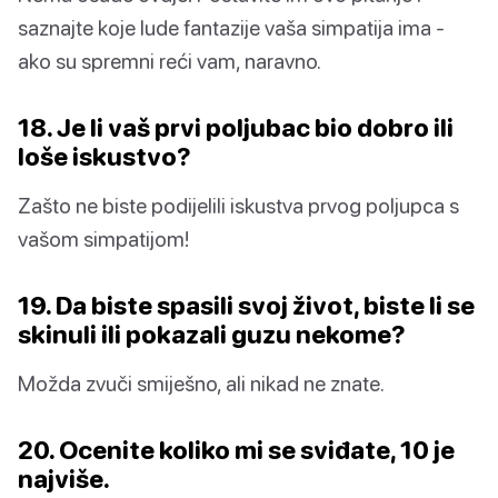
saznajte koje lude fantazije vaša simpatija ima -
ako su spremni reći vam, naravno.
18. Je li vaš prvi poljubac bio dobro ili
loše iskustvo?
Zašto ne biste podijelili iskustva prvog poljupca s
vašom simpatijom!
19. Da biste spasili svoj život, biste li se
skinuli ili pokazali guzu nekome?
Možda zvuči smiješno, ali nikad ne znate.
20. Ocenite koliko mi se sviđate, 10 je
najviše.