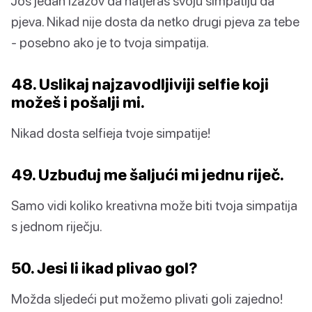
Još jedan izazov da natjeraš svoju simpatiju da
pjeva. Nikad nije dosta da netko drugi pjeva za tebe
- posebno ako je to tvoja simpatija.
48. Uslikaj najzavodljiviji selfie koji
možeš i pošalji mi.
Nikad dosta selfieja tvoje simpatije!
49. Uzbuđuj me šaljući mi jednu riječ.
Samo vidi koliko kreativna može biti tvoja simpatija
s jednom riječju.
50. Jesi li ikad plivao gol?
Možda sljedeći put možemo plivati goli zajedno!