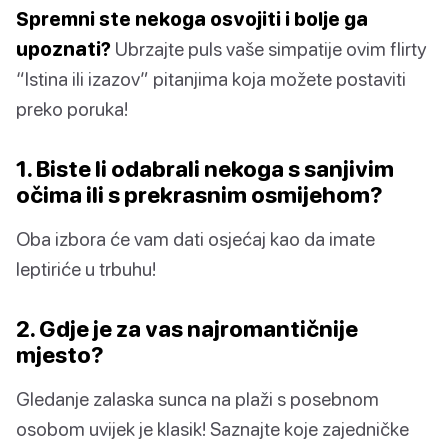
Spremni ste nekoga osvojiti i bolje ga
upoznati?
Ubrzajte puls vaše simpatije ovim flirty
“Istina ili izazov” pitanjima koja možete postaviti
preko poruka!
1. Biste li odabrali nekoga s sanjivim
očima ili s prekrasnim osmijehom?
Oba izbora će vam dati osjećaj kao da imate
leptiriće u trbuhu!
2. Gdje je za vas najromantičnije
mjesto?
Gledanje zalaska sunca na plaži s posebnom
osobom uvijek je klasik! Saznajte koje zajedničke