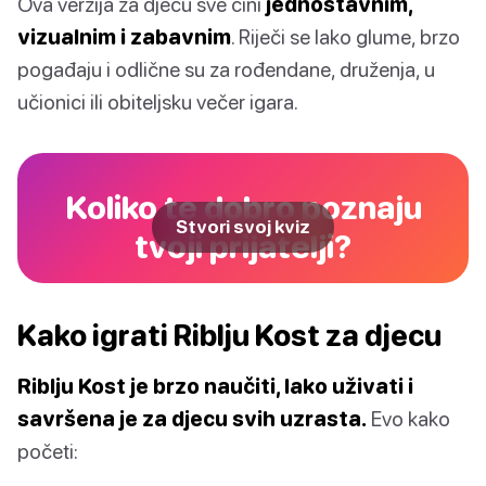
Ova verzija za djecu sve čini
jednostavnim,
vizualnim i zabavnim
. Riječi se lako glume, brzo
pogađaju i odlične su za rođendane, druženja, u
učionici ili obiteljsku večer igara.
Koliko te dobro poznaju
Stvori svoj kviz
tvoji prijatelji?
Kako igrati Riblju Kost za djecu
Riblju Kost je brzo naučiti, lako uživati i
savršena je za djecu svih uzrasta.
Evo kako
početi: