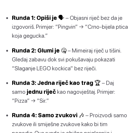
Runda 1: Opiši je 🗣️
– Objasni riječ bez da je
izgovoriš. Primjer: “Pingvin” → “Crno-bijela ptica
koja gegucka.”
Runda 2: Glumi je 🤐
– Mimeiraj riječ u tišini.
Gledaj zabavu dok svi pokušavaju pokazati
“Slaganje LEGO kockica” bez riječi.
Runda 3: Jedna riječ kao trag 🏆
– Daj
samo
jednu riječ
kao nagovještaj. Primjer:
“Pizza” → “Sir.”
Runda 4: Samo zvukovi 🎶
– Proizvodi samo
zvukove ili smiješne zvukove kako bi tim
pogodio. Ova runda je obično najglasnija i