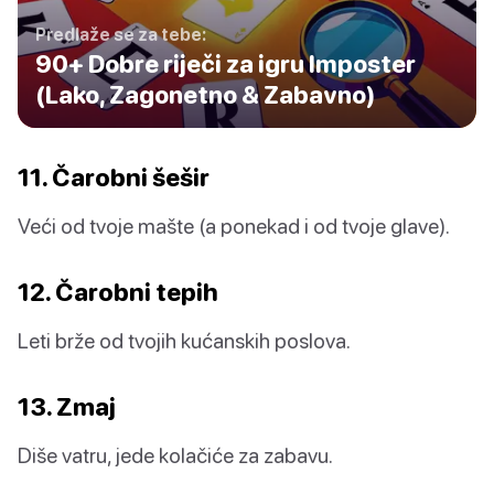
Predlaže se za tebe:
90+ Dobre riječi za igru Imposter
(Lako, Zagonetno & Zabavno)
11. Čarobni šešir
Veći od tvoje mašte (a ponekad i od tvoje glave).
12. Čarobni tepih
Leti brže od tvojih kućanskih poslova.
13. Zmaj
Diše vatru, jede kolačiće za zabavu.