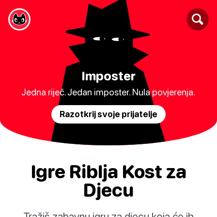
Imposter
Jedna riječ. Jedan imposter. Nula povjerenja.
Razotkrij svoje prijatelje
Igre Riblja Kost za
Djecu
Tražiš zabavnu igru za djecu koja će ih