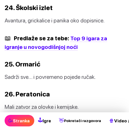
24. Školski izlet
Avantura, grickalice i panika oko dopisnice.
📖
Predlaže se za tebe:
Top 9 igara za
igranje u novogodišnjoj noći
25. Ormarić
Sadrži sve… i povremeno pojede ručak.
26. Peratonica
Mali zatvor za olovke i kemijske.
🕹
🥳
👋
🍿
Stranka
Igre
Video 
Pokretači razgovora
27. Likovni sat