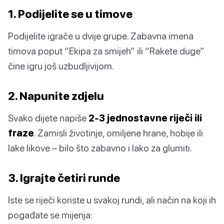
1. Podijelite se u timove
Podijelite igrače u dvije grupe. Zabavna imena
timova poput “Ekipa za smijeh” ili “Rakete duge”
čine igru još uzbudljivijom.
2. Napunite zdjelu
Svako dijete napiše
2-3 jednostavne riječi ili
fraze
. Zamisli životinje, omiljene hrane, hobije ili
lake likove – bilo što zabavno i lako za glumiti.
3. Igrajte četiri runde
Iste se riječi koriste u svakoj rundi, ali način na koji ih
pogađate se mijenja: