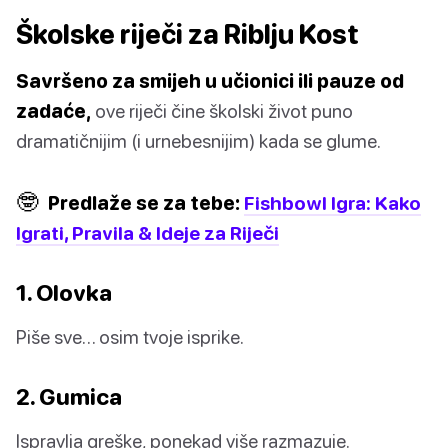
Školske riječi za Riblju Kost
Savršeno za smijeh u učionici ili pauze od
zadaće,
ove riječi čine školski život puno
dramatičnijim (i urnebesnijim) kada se glume.
🤓
Predlaže se za tebe:
Fishbowl Igra: Kako
Igrati, Pravila & Ideje za Riječi
1. Olovka
Piše sve… osim tvoje isprike.
2. Gumica
Ispravlja greške, ponekad više razmazuje.