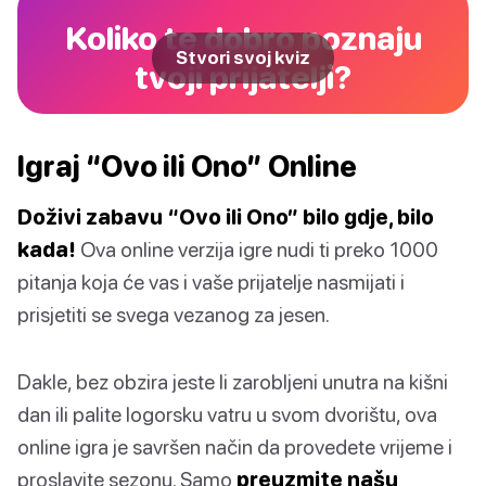
Koliko te dobro poznaju
Stvori svoj kviz
tvoji prijatelji?
Igraj “Ovo ili Ono” Online
Doživi zabavu “Ovo ili Ono” bilo gdje, bilo
kada!
Ova online verzija igre nudi ti preko 1000
pitanja koja će vas i vaše prijatelje nasmijati i
prisjetiti se svega vezanog za jesen.
Dakle, bez obzira jeste li zarobljeni unutra na kišni
dan ili palite logorsku vatru u svom dvorištu, ova
online igra je savršen način da provedete vrijeme i
proslavite sezonu. Samo
preuzmite našu