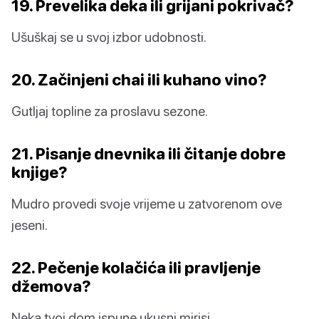
19. Prevelika deka ili grijani pokrivač?
Ušuškaj se u svoj izbor udobnosti.
20. Začinjeni chai ili kuhano vino?
Gutljaj topline za proslavu sezone.
21. Pisanje dnevnika ili čitanje dobre
knjige?
Mudro provedi svoje vrijeme u zatvorenom ove
jeseni.
22. Pečenje kolačića ili pravljenje
džemova?
Neka tvoj dom ispune ukusni mirisi.