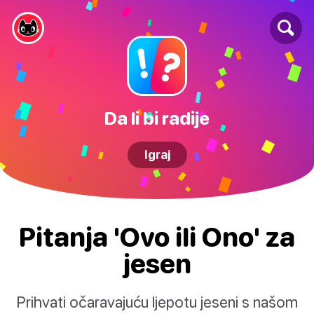
Da li bi radije
Igraj
Pitanja 'Ovo ili Ono' za
jesen
Prihvati očaravajuću ljepotu jeseni s našom