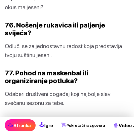
okusima jeseni?
76. Nošenje rukavica ili paljenje
svijeća?
Odluči se za jednostavnu radost koja predstavlja
tvoju suštinu jeseni.
77. Pohod na maskenbal ili
organiziranje potluka?
Odaberi društveni događaj koji najbolje slavi
svečanu sezonu za tebe.
78. Krckanje lišća ili skupljanje žireva?
🕹
🥳
👋
🍿
Stranka
Igre
Video 
Pokretači razgovora
Koja klasična jesenska aktivnost više zadovoljava