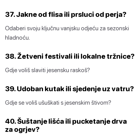
37. Jakne od flisa ili prsluci od perja?
Odaberi svoju ključnu vanjsku odjeću za sezonski
hladnoću.
38. Žetveni festivali ili lokalne tržnice?
Gdje voliš slaviti jesensku raskoš?
39. Udoban kutak ili sjedenje uz vatru?
Gdje se voliš ušuškati s jesenskim štivom?
40. Šuštanje lišća ili pucketanje drva
za ogrjev?