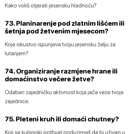
Kako voliš otjerati jesensku hladnoću?
73. Planinarenje pod zlatnim lišćem ili
šetnja pod žetvenim mjesecom?
Koje iskustvo ispunjava tvoju jesensku želju za
lutanjem?
74. Organiziranje razmjene hrane ili
domaćinstvo večere žetve?
Odaberi zajedničku aktivnost koja jača veze tvoje
zajednice.
75. Pleteni kruh ili domaći chutney?
Koji se kuhinjski pothvat poduzimaš da bi uživao u