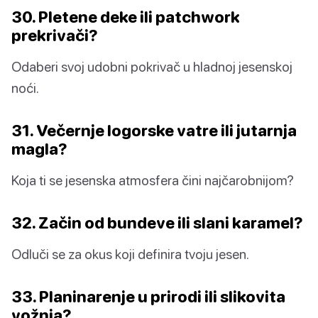
30. Pletene deke ili patchwork
prekrivači?
Odaberi svoj udobni pokrivač u hladnoj jesenskoj
noći.
31. Večernje logorske vatre ili jutarnja
magla?
Koja ti se jesenska atmosfera čini najčarobnijom?
32. Začin od bundeve ili slani karamel?
Odluči se za okus koji definira tvoju jesen.
33. Planinarenje u prirodi ili slikovita
vožnja?