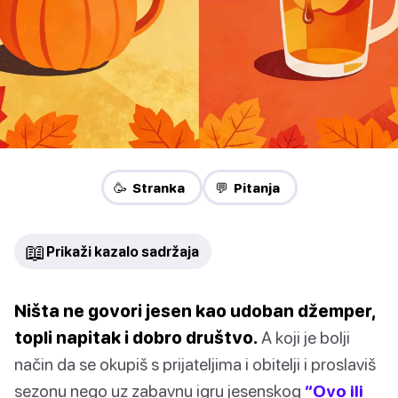
🥳 Stranka
💬 Pitanja
📖
Prikaži kazalo sadržaja
Ništa ne govori jesen kao udoban džemper,
topli napitak i dobro društvo.
A koji je bolji
način da se okupiš s prijateljima i obitelji i proslaviš
sezonu nego uz zabavnu igru jesenskog
“Ovo ili