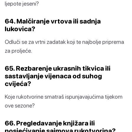
ljepote jeseni?
64. Malčiranje vrtova ili sadnja
lukovica?
Odluči se za vrtni zadatak koji te najbolje priprema
za proljeće.
65. Rezbarenje ukrasnih tikvica ili
sastavljanje vijenaca od suhog
cvijeća?
Koje rukotvorine smatraš ispunjavajućima tijekom
ove sezone?
66. Pregledavanje knjižara ili
posjećivanje sajmova rukotvorina?