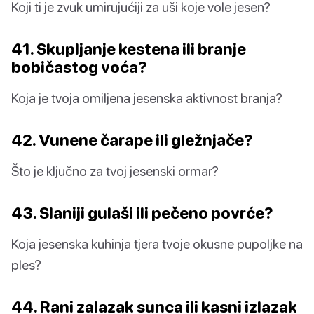
Koji ti je zvuk umirujućiji za uši koje vole jesen?
41. Skupljanje kestena ili branje
bobičastog voća?
Koja je tvoja omiljena jesenska aktivnost branja?
42. Vunene čarape ili gležnjače?
Što je ključno za tvoj jesenski ormar?
43. Slaniji gulaši ili pečeno povrće?
Koja jesenska kuhinja tjera tvoje okusne pupoljke na
ples?
44. Rani zalazak sunca ili kasni izlazak