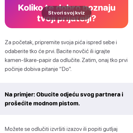
Koliko te dobro poznaju
Stvori svoj kviz
tvoji prijatelji?
Za početak, pripremite svoja pića ispred sebe i
odaberite tko će prvi. Bacite novčić ili igrajte
kamen-škare-papir da odlučite. Zatim, onaj tko prvi
počinje dobiva pitanje “Do”.
Na primjer: Obucite odjeću svog partnera i
prošećite modnom pistom.
Možete se odlučiti izvršiti izazov ili popiti gutljaj