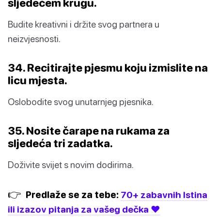
sljedećem krugu.
Budite kreativni i držite svog partnera u
neizvjesnosti.
34. Recitirajte pjesmu koju izmislite na
licu mjesta.
Oslobodite svog unutarnjeg pjesnika.
35. Nosite čarape na rukama za
sljedeća tri zadatka.
Doživite svijet s novim dodirima.
👉
Predlaže se za tebe:
70+ zabavnih Istina
ili izazov pitanja za vašeg dečka ❤️