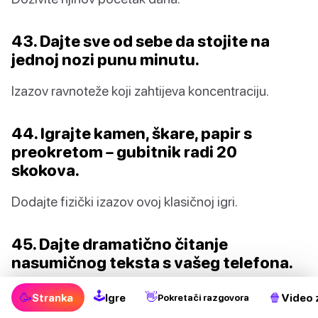
43. Dajte sve od sebe da stojite na
jednoj nozi punu minutu.
Izazov ravnoteže koji zahtijeva koncentraciju.
44. Igrajte kamen, škare, papir s
preokretom – gubitnik radi 20
skokova.
Dodajte fizički izazov ovoj klasičnoj igri.
45. Dajte dramatično čitanje
nasumičnog teksta s vašeg telefona.
Unesite emocije i dramu u svakodnevno.
🕹
🥳
👋
🍿
Stranka
Igre
Video 
Pokretači razgovora