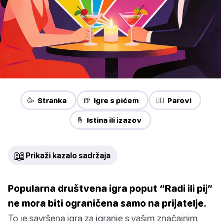
🥳 Stranka
🍺 Igre s pićem
❤️‍🔥 Parovi
🤞 Istina ili izazov
📖
Prikaži kazalo sadržaja
Popularna društvena igra poput “Radi ili pij”
ne mora biti ograničena samo na prijatelje.
To je savršena igra za igranje s vašim značajnim