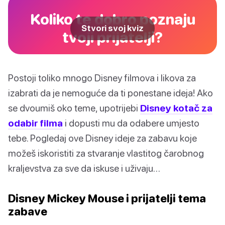
Koliko te dobro poznaju
Stvori svoj kviz
tvoji prijatelji?
Postoji toliko mnogo Disney filmova i likova za
izabrati da je nemoguće da ti ponestane ideja! Ako
se dvoumiš oko teme, upotrijebi
Disney kotač za
odabir filma
i dopusti mu da odabere umjesto
tebe. Pogledaj ove Disney ideje za zabavu koje
možeš iskoristiti za stvaranje vlastitog čarobnog
kraljevstva za sve da iskuse i uživaju…
Disney Mickey Mouse i prijatelji tema
zabave