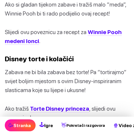
Ako si gladan tijekom zabave i tražiš malo “meda”,
Winnie Pooh bi ti rado podijelio ovaj recept!
Slijedi ovu poveznicu za recept za
Winnie Pooh
medeni lonci
.
Disney torte i kolačići
Zabava ne bi bila zabava bez torte! Pa “tortirajmo”
svijet boljim mjestom s ovim Disney-inspiriranim
slasticama koje su lijepe i ukusne!
Ako tražiš
Torte Disney princeza
, slijedi ovu
poveznicu!
🕹
🥳
👋
🍿
Stranka
Igre
Video 
Pokretači razgovora