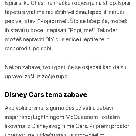
Ispisi sliku Cheshire mačke i objesi je na strop. Ispisi
tapetu s vratima različitih veličina. Ispeci ili naruči
peciva i stavi “Pojedi me!”. Što se tiče pića, možeš
ih staviti u boce i napisati “Popij me!”. Također
možeš napraviti DIY gusjenice i leptire te ih
rasporediti po sobi.
Nakon zabave, tvoji gosti će se osjećati kao da su
upravo izašli iz zečje rupe!
Disney Cars tema zabave
Ako voliš brzinu, sigurno ćeš uživati u zabavi
inspiriranoj Lightningom McQueenom i ostalim
likovima iz Disneyevog filma Cars. Pripremi prostor
i pretvori ga u trkaću stazu s crno-bijelim