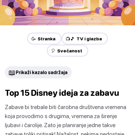
🥳 Stranka
📺🎵 TV i glazba
🎈 Svečanost
📖
Prikaži kazalo sadržaja
Top 15 Disney ideja za zabavu
Zabave bi trebale biti čarobna društvena vremena
koja provodimo s drugima, vremena za širenje
ljubavi i čarolije. Zato je planiranje jedne takve
zabave toliki pritisak! Nažalost, nekima nedostaje