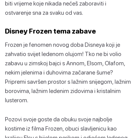
biti vrijeme koje nikada nećeš zaboraviti i
ostvarenje sna za svaku od vas.
Disney Frozen tema zabave
Frozen je fenomen novog doba Disneya koji je
zahvatio svijet ledenom olujom! Tko ne bi volio
zabavu u zimskoj bajci s Annom, Elsom, Olafom,
nekim jelenima i duhovima začarane šume?
Pripremi savršen prostor s lažnim snijegom, lažnim
borovima, lažnim ledenim zidovima i kristalnim
lusterom.
Pozovi svoje goste da obuku svoje najbolje
kostime iz filma Frozen, obuci slavljenicu kao
kraljicu Elsu s bijelom perikom i odjećom ledenog