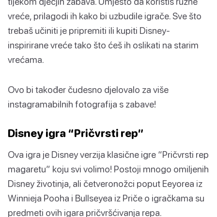
tijekom dječjih zabava. Umjesto da koristiš ružne
vreće, prilagodi ih kako bi uzbudile igrače. Sve što
trebaš učiniti je pripremiti ili kupiti Disney-
inspirirane vreće tako što ćeš ih oslikati na starim
vrećama.
Ovo bi također čudesno djelovalo za više
instagramabilnih fotografija s zabave!
Disney igra “Pričvrsti rep”
Ova igra je Disney verzija klasične igre “Pričvrsti rep
magaretu” koju svi volimo! Postoji mnogo omiljenih
Disney životinja, ali četveronožci poput Eeyorea iz
Winnieja Pooha i Bullseyea iz Priče o igračkama su
predmeti ovih igara pričvršćivanja repa.