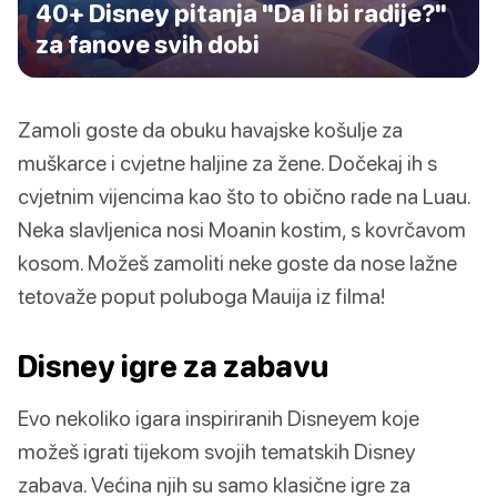
40+ Disney pitanja "Da li bi radije?"
za fanove svih dobi
Zamoli goste da obuku havajske košulje za
muškarce i cvjetne haljine za žene. Dočekaj ih s
cvjetnim vijencima kao što to obično rade na Luau.
Neka slavljenica nosi Moanin kostim, s kovrčavom
kosom. Možeš zamoliti neke goste da nose lažne
tetovaže poput poluboga Mauija iz filma!
Disney igre za zabavu
Evo nekoliko igara inspiriranih Disneyem koje
možeš igrati tijekom svojih tematskih Disney
zabava. Većina njih su samo klasične igre za