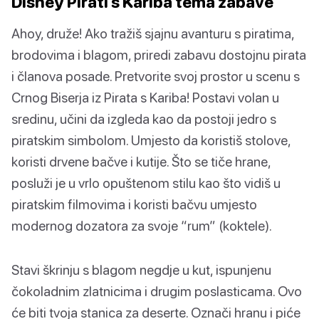
Disney Pirati s Kariba tema zabave
Ahoy, druže! Ako tražiš sjajnu avanturu s piratima,
brodovima i blagom, priredi zabavu dostojnu pirata
i članova posade. Pretvorite svoj prostor u scenu s
Crnog Biserja iz Pirata s Kariba! Postavi volan u
sredinu, učini da izgleda kao da postoji jedro s
piratskim simbolom. Umjesto da koristiš stolove,
koristi drvene bačve i kutije. Što se tiče hrane,
posluži je u vrlo opuštenom stilu kao što vidiš u
piratskim filmovima i koristi bačvu umjesto
modernog dozatora za svoje “rum” (koktele).
Stavi škrinju s blagom negdje u kut, ispunjenu
čokoladnim zlatnicima i drugim poslasticama. Ovo
će biti tvoja stanica za deserte. Označi hranu i piće