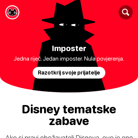
Imposter
Jedna riječ. Jedan imposter. Nula povjerenja.
Razotkrij svoje prijatelje
Disney tematske
zabave
Ako si pravi obožavatelj Disneya, ovo je ono