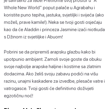
je savršeno za tebe! Pretvorite svoj prostor u “A
Whole New World” poput palače u Agrabahu i
koristite puno tepiha, jastuka, svjetiljki i svijeća (ako
možeš, prave kamile!). Neka se tvoji gosti osjećaju
kao da će Aladdin i princeza Jasmine izaći niotkuda
s Džinom iz svjetiljke i Abuom!
Pobrini se da pripremiš arapsku glazbu kako bi
upotpunio ambijent. Zamoli svoje goste da obuku
svoje najbolje arapske haljine i kostime sa zlatnim
dodacima. Ako želiš svoju zabavu podići na višu
razinu, unajmi kaskadere za izvedbe, plesače vatre i
vatrogasce. Tvoji gosti će definitivno doživjeti
egzotičnu noć!