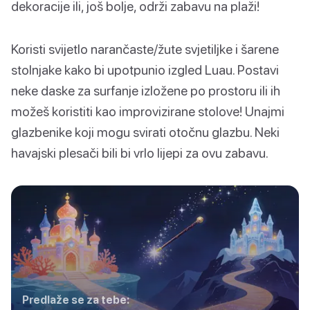
dekoracije ili, još bolje, održi zabavu na plaži!
Koristi svijetlo narančaste/žute svjetiljke i šarene
stolnjake kako bi upotpunio izgled Luau. Postavi
neke daske za surfanje izložene po prostoru ili ih
možeš koristiti kao improvizirane stolove! Unajmi
glazbenike koji mogu svirati otočnu glazbu. Neki
havajski plesači bili bi vrlo lijepi za ovu zabavu.
Predlaže se za tebe: