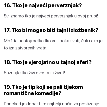
16. Tko je najveći perverznjak?
Svi znamo tko je najveći perverznjak u ovoj grupi!
17. Tko bi mogao biti tajni izložbenik?
Možda postoji netko tko voli pokazivati, čak i ako je
to iza zatvorenih vrata.
18. Tko je vjerojatno u tajnoj aferi?
Saznajte tko živi dvostruki život!
19. Tko je tip koji se pali tijekom
romantične komedije?
Ponekad je dobar film najbolji način za postizanje