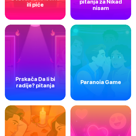
pitanja za Nikad
ili piće
nisam
Prskača Da li bi
Paranoia Game
radije? pitanja