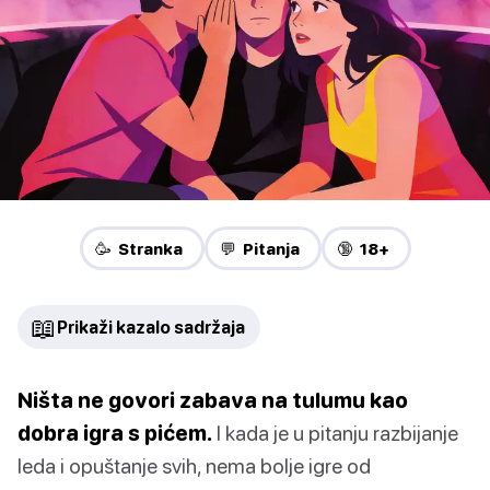
🥳 Stranka
💬 Pitanja
🔞 18+
📖
Prikaži kazalo sadržaja
Ništa ne govori zabava na tulumu kao
dobra igra s pićem.
I kada je u pitanju razbijanje
leda i opuštanje svih, nema bolje igre od