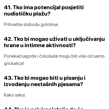
41. Tko ima potencijal posjetiti
nudističku plažu?
Prihvatite slobodu golotinje.
42. Tko bi mogao uživati u uključivanju
hrane u intimne aktivnosti?
Ponekad jagode i čokolada mogu biti više od samo
grickalica!
43. Tko bi mogao biti u pisanju i
izvođenju nestašnih pjesama?
Kako seksi.