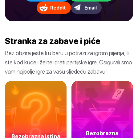
Reddit
Email
Stranka za zabave i piće
Bez obzira jeste li u baru u potrazi za igrom pijenja, ili
ste kod kuće i želite igrati partijske igre. Osigurali smo
vam najbolje igre za vašu sljedeću zabavu!
Bezobrazna
Bezobrazna Istina