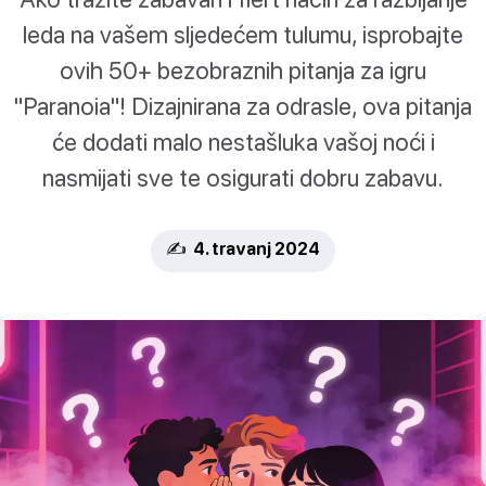
leda na vašem sljedećem tulumu, isprobajte
ovih 50+ bezobraznih pitanja za igru
"Paranoia"! Dizajnirana za odrasle, ova pitanja
će dodati malo nestašluka vašoj noći i
nasmijati sve te osigurati dobru zabavu.
✍️ 4. travanj 2024