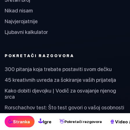
Nikad nisam
Najvjerojatnije
Ljubavni kalkulator
POKRETAČI RAZGOVORA
300 pitanja koja trebate postaviti svom dečku
45 kreativnih uvreda za šokiranje vaših prijatelja
Kako dobiti djevojku | Vodič za osvajanje njenog
srca
Rorschachov test: Što test govori o vašoj osobnosti
40 blagdanskih igara riječi i šala za smijeh cijele
🕹
🥳
👋
🍿
Stranka
Igre
Video 
Pokretači razgovora
obitelji