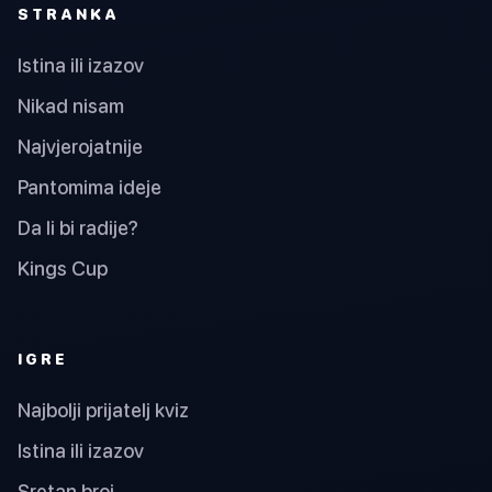
STRANKA
Istina ili izazov
Nikad nisam
Najvjerojatnije
Pantomima ideje
Da li bi radije?
Kings Cup
IGRE
Najbolji prijatelj kviz
Istina ili izazov
Sretan broj