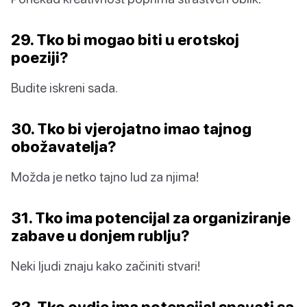
29. Tko bi mogao biti u erotskoj
poeziji?
Budite iskreni sada.
30. Tko bi vjerojatno imao tajnog
obožavatelja?
Možda je netko tajno lud za njima!
31. Tko ima potencijal za organiziranje
zabave u donjem rublju?
Neki ljudi znaju kako začiniti stvari!
32. Tko ovdje ima potencijal spavati sa