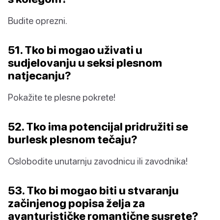
Budite oprezni.
51. Tko bi mogao uživati u
sudjelovanju u seksi plesnom
natjecanju?
Pokažite te plesne pokrete!
52. Tko ima potencijal pridružiti se
burlesk plesnom tečaju?
Oslobodite unutarnju zavodnicu ili zavodnika!
53. Tko bi mogao biti u stvaranju
začinjenog popisa želja za
avanturističke romantične susrete?