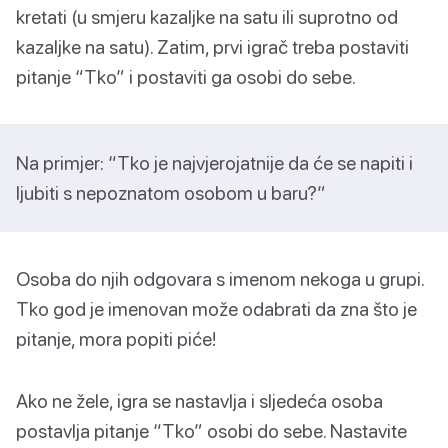
kretati (u smjeru kazaljke na satu ili suprotno od
kazaljke na satu). Zatim, prvi igrač treba postaviti
pitanje “Tko” i postaviti ga osobi do sebe.
Na primjer: “Tko je najvjerojatnije da će se napiti i
ljubiti s nepoznatom osobom u baru?”
Osoba do njih odgovara s imenom nekoga u grupi.
Tko god je imenovan može odabrati da zna što je
pitanje, mora popiti piće!
Ako ne žele, igra se nastavlja i sljedeća osoba
postavlja pitanje “Tko” osobi do sebe. Nastavite