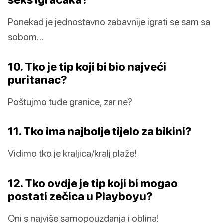
Ponekad je jednostavno zabavnije igrati se sam sa
sobom…
10. Tko je tip koji bi bio najveći
puritanac?
Poštujmo tuđe granice, zar ne?
11. Tko ima najbolje tijelo za bikini?
Vidimo tko je kraljica/kralj plaže!
12. Tko ovdje je tip koji bi mogao
postati zečica u Playboyu?
Oni s najviše samopouzdanja i oblina!