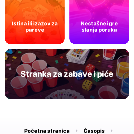
Istina ili izazov za
Nestašne igre
parove
slanja poruka
Stranka za zabave i piće
Početna stranica
Časopis