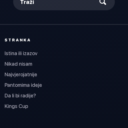
Traži
STRANKA
Istina ili izazov
Nikad nisam
Najvjerojatnije
Pantomima ideje
Da li bi radije?
Kings Cup