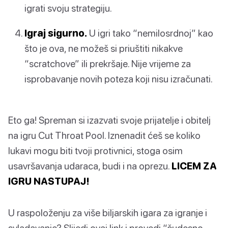
igrati svoju strategiju.
Igraj sigurno.
U igri tako “nemilosrdnoj” kao
što je ova, ne možeš si priuštiti nikakve
“scratchove” ili prekršaje. Nije vrijeme za
isprobavanje novih poteza koji nisu izračunati.
Eto ga! Spreman si izazvati svoje prijatelje i obitelj
na igru Cut Throat Pool. Iznenadit ćeš se koliko
lukavi mogu biti tvoji protivnici, stoga osim
usavršavanja udaraca, budi i na oprezu.
LICEM ZA
IGRU NASTUPAJ!
U raspoloženju za više biljarskih igara za igranje i
svladavanje? Slijedi ovaj link i provedi “čudesno-