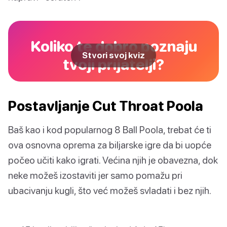
Koliko te dobro poznaju
Stvori svoj kviz
tvoji prijatelji?
Postavljanje Cut Throat Poola
Baš kao i kod popularnog 8 Ball Poola, trebat će ti
ova osnovna oprema za biljarske igre da bi uopće
počeo učiti kako igrati. Većina njih je obavezna, dok
neke možeš izostaviti jer samo pomažu pri
ubacivanju kugli, što već možeš svladati i bez njih.