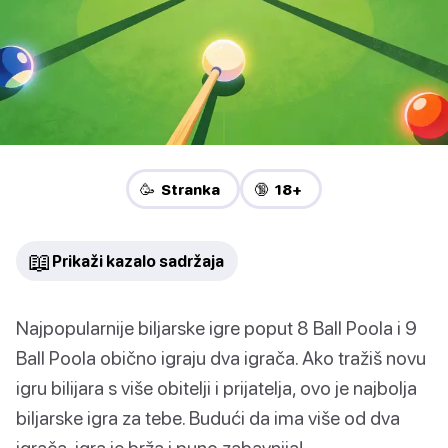
🥳 Stranka
🔞 18+
📖
Prikaži kazalo sadržaja
Najpopularnije biljarske igre poput 8 Ball Poola i 9
Ball Poola obično igraju dva igrača. Ako tražiš novu
igru bilijara s više obitelji i prijatelja, ovo je najbolja
biljarske igra za tebe. Budući da ima više od dva
igrača, igra je brža i puno zabavnija!