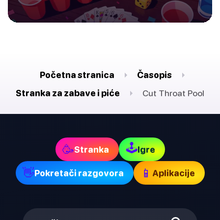
Početna stranica
Časopis
Stranka za zabave i piće
Cut Throat Pool
🕹
🥳
Stranka
Igre
👋
📱
Pokretači razgovora
Aplikacije