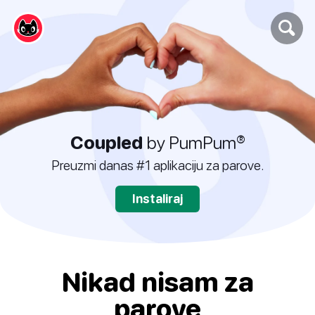
Coupled
by PumPum®
Preuzmi danas #1 aplikaciju za parove.
Instaliraj
Nikad nisam za
parove