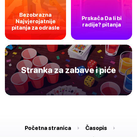
Bezobrazna
Prskača Da li bi
Najvjerojatnije
radije? pitanja
pitanja za odrasle
Stranka za zabave i piće
Početna stranica
Časopis