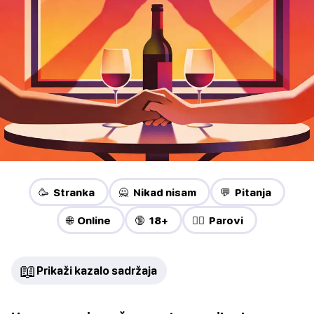
🥳 Stranka
🙅 Nikad nisam
💬 Pitanja
🌐 Online
🔞 18+
❤️‍🔥 Parovi
📖
Prikaži kazalo sadržaja