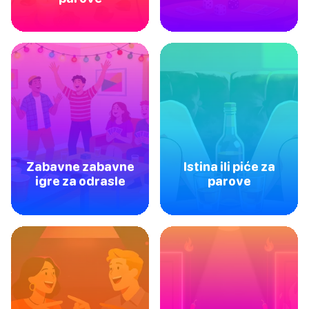
Zabavne zabavne
Istina ili piće za
igre za odrasle
parove