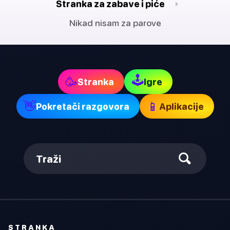
Stranka za zabave i piće
Nikad nisam za parove
🕹
🥳
Stranka
Igre
👋
📱
Pokretači razgovora
Aplikacije
Traži
STRANKA