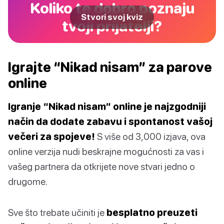
Koliko te dobro poznaju
Stvori svoj kviz
tvoji prijatelji?
Igrajte “Nikad nisam” za parove
online
Igranje “Nikad nisam” online je najzgodniji
način da dodate zabavu i spontanost vašoj
večeri za spojeve!
S više od 3,000 izjava, ova
online verzija nudi beskrajne mogućnosti za vas i
vašeg partnera da otkrijete nove stvari jedno o
drugome.
Sve što trebate učiniti je
besplatno preuzeti