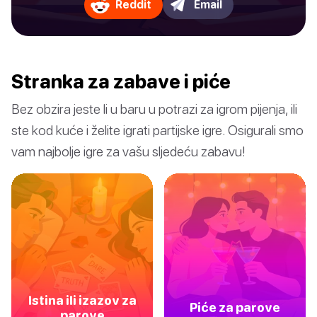
Reddit
Email
Stranka za zabave i piće
Bez obzira jeste li u baru u potrazi za igrom pijenja, ili
ste kod kuće i želite igrati partijske igre. Osigurali smo
vam najbolje igre za vašu sljedeću zabavu!
Istina ili izazov za
Piće za parove
parove