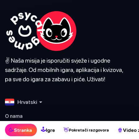
✌️ Naša misija je isporučiti svježe i ugodne
sadržaje. Od mobilnih igara, aplikacija i kvizova,
pa sve do igara za zabavu i piće. Uživati!
Hrvatski
O nama
🕹
🥳
👋
🍿
Kontaktiraj nas
Stranka
Igre
Video 
Pokretači razgovora