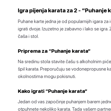
Igra pijenja karata za 2 - “Puhanje 
Puhane karte jedna je od popularnijih igara za
igrati dvoje. Izuzetno je zabavno i lako se igra.
čaša i stol.
Priprema za “Puhanje karata”
Na sredinu stola stavite čašu s alkoholnim pić
špil karata. Preporučuju se vodonepropusne kar
okolnostima mogu pokisnuti.
Kako igrati “Puhanje karata”
Jedan od vas započinje puhanjem barem jedne 
otpuhnete nekoliko karata. Tada vašem partner