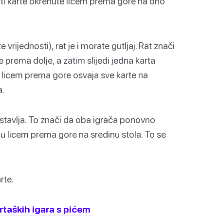
ti karte okrenute licem prema gore na dno
vrijednosti), rat je i morate gutljaj. Rat znači
 prema dolje, a zatim slijedi jedna karta
licem prema gore osvaja sve karte na
a.
nastavlja. To znači da oba igrača ponovno
dnu licem prema gore na sredinu stola. To se
rte.
rtaških igara s pićem