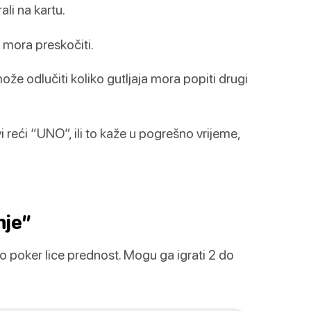
rali na kartu.
a mora preskočiti.
ože odlučiti koliko gutljaja mora popiti drugi
reći “UNO”, ili to kaže u pogrešno vrijeme,
nje”
bro poker lice prednost. Mogu ga igrati 2 do