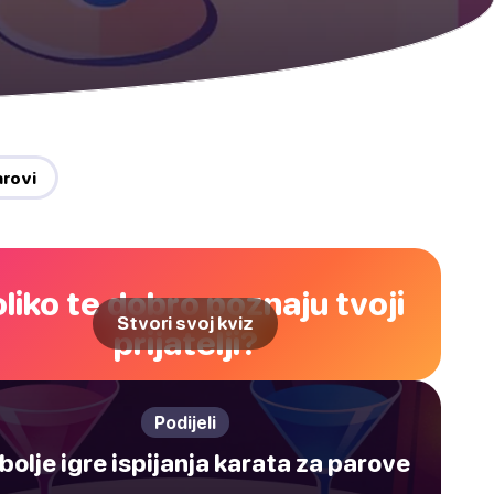
Parovi
liko te dobro poznaju tvoji
Stvori svoj kviz
prijatelji?
Podijeli
bolje igre ispijanja karata za parove