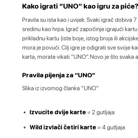
Kako igrati “UNO” kao igru za piće
Pravila su ista kao i uvijek. Svaki igrač dobiva 7
sredinu kao hrpa. Igrač započinje igrajući kartu
prikladnu kartu (iste boje, istog broja ili akci
mora je povući. Cilj igre je odigrati sve svoje 
karta, morate vikati “UNO”. Novo je što svaka ak
Pravila pijenja za “UNO”
Slika iz izvornog članka “UNO”
Izvucite dvije karte
= 2 gutljaja
Wild izvlači četiri karte
= 4 gutljaja