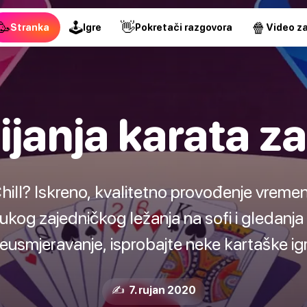
🥳
🕹
👋
🍿
Stranka
Igre
Pokretači razgovora
Video za
pijanja karata z
hill? Iskreno, kvalitetno provođenje vreme
pukog zajedničkog ležanja na sofi i gledanja
eusmjeravanje, isprobajte neke kartaške ig
✍️ 7. rujan 2020