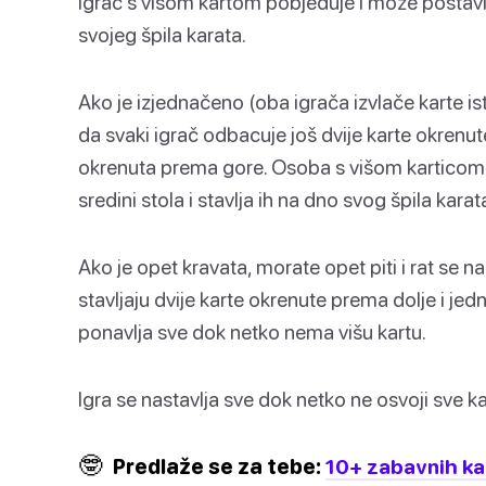
Igrač s višom kartom pobjeđuje i može postavi
svojeg špila karata.
Ako je izjednačeno (oba igrača izvlače karte iste 
da svaki igrač odbacuje još dvije karte okrenute
okrenuta prema gore. Osoba s višom karticom 
sredini stola i stavlja ih na dno svog špila karat
Ako je opet kravata, morate opet piti i rat se 
stavljaju dvije karte okrenute prema dolje i je
ponavlja sve dok netko nema višu kartu.
Igra se nastavlja sve dok netko ne osvoji sve ka
🤓
Predlaže se za tebe:
10+ zabavnih ka