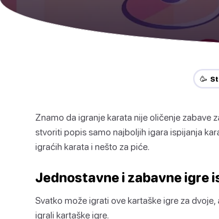
🥳 S
Znamo da igranje karata nije oličenje zabave 
stvoriti popis samo najboljih igara ispijanja ka
igraćih karata i nešto za piće.
Jednostavne i zabavne igre i
Svatko može igrati ove kartaške igre za dvoje, a
igrali kartaške igre.