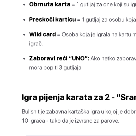
Obrnuta karta
= 1 gutljaj za one koji su ig
Preskoči karticu
= 1 gutljaj za osobu koj
Wild card
= Osoba koja je igrala na kartu m
igrač.
Zaboravi reći “UNO”:
Ako netko zaboravi 
mora popiti 3 gutljaja.
Igra pijenja karata za 2 - “Sra
Bullshit je zabavna kartaška igra u kojoj je do
10 igrača - tako da je izvrsno za parove.