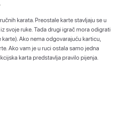
?
 ručnih karata. Preostale karte stavljaju se u
 iz svoje ruke. Tada drugi igrač mora odigrati
jske karte). Ako nema odgovarajuću karticu,
karte. Ako vam je u ruci ostala samo jedna
cijska karta predstavlja pravilo pijenja.