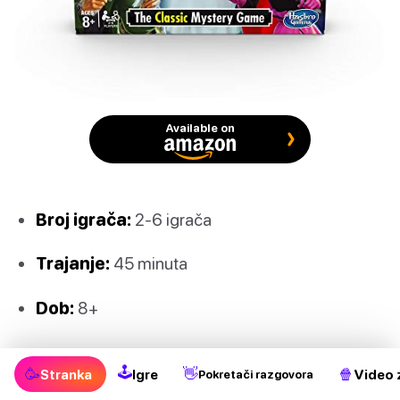
Available on
Broj igrača:
2-6 igrača
Trajanje:
45 minuta
Dob:
8+
🕹
🥳
👋
🍿
Stranka
Igre
Video 
Pokretači razgovora
Ljubitelji “tko je to učinio” i misterija svidjet