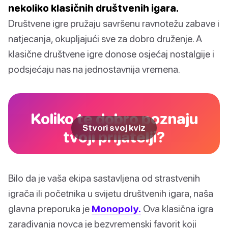
nekoliko klasičnih društvenih igara.
Društvene igre pružaju savršenu ravnotežu zabave i
natjecanja, okupljajući sve za dobro druženje. A
klasične društvene igre donose osjećaj nostalgije i
podsjećaju nas na jednostavnija vremena.
Koliko te dobro poznaju
Stvori svoj kviz
tvoji prijatelji?
Bilo da je vaša ekipa sastavljena od strastvenih
igrača ili početnika u svijetu društvenih igara, naša
glavna preporuka je
Monopoly.
Ova klasična igra
zarađivanja novca je bezvremenski favorit koji