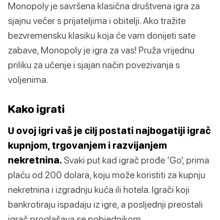
Monopoly je savršena klasična društvena igra za
sjajnu večer s prijateljima i obitelji. Ako tražite
bezvremensku klasiku koja će vam donijeti sate
zabave, Monopoly je igra za vas! Pruža vrijednu
priliku za učenje i sjajan način povezivanja s
voljenima.
Kako igrati
U ovoj igri vaš je cilj postati najbogatiji igrač
kupnjom, trgovanjem i razvijanjem
nekretnina.
Svaki put kad igrač prođe ‘Go’, prima
plaću od 200 dolara, koju može koristiti za kupnju
nekretnina i izgradnju kuća ili hotela. Igrači koji
bankrotiraju ispadaju iz igre, a posljednji preostali
igrač proglašava se pobjednikom.