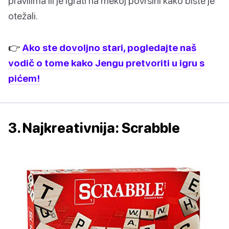
pravilima ili je igrati na mekoj površini kako biste je
otežali.
👉
Ako ste dovoljno stari, pogledajte naš
vodič o tome kako Jengu pretvoriti u igru s
pićem!
3. Najkreativnija: Scrabble