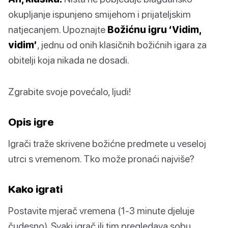
okupljanje ispunjeno smijehom i prijateljskim
natjecanjem. Upoznajte
Božićnu igru ‘Vidim,
vidim’
, jednu od onih klasičnih božićnih igara za
obitelji koja nikada ne dosadi.
Zgrabite svoje povećalo, ljudi!
Opis igre
Igrači traže skrivene božićne predmete u veseloj
utrci s vremenom. Tko može pronaći najviše?
Kako igrati
Postavite mjerač vremena (1-3 minute djeluje
čudesno). Svaki igrač ili tim pregledava sobu,