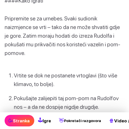
####Kako igrati
Pripremite se za urnebes. Svaki sudionik
naizmjence se vrti – tako da ne može shvatiti gdje
je gore. Zatim moraju hodati do izreza Rudolfa i
pokušati mu prikvačiti nos koristeći vazelin i pom-
pomove.
Vrtite se dok ne postanete vrtoglavi (što više
klimavo, to bolje).
Pokušajte zalijepiti taj pom-pom na Rudolfov
nos – a da ne dospije nigdje drugdje.
🕹
Onaj tko ga prikvači najbliže osvaja pravo na
🥳
👋
🍿
Stranka
Igre
Video 
Pokretači razgovora