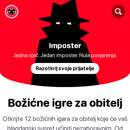
Imposter
Jedna riječ. Jedan imposter. Nula povjerenja.
Razotkrij svoje prijatelje
Božićne igre za obitelj
Otkrijte 12 božićnih igara za obitelj koje će vaš
blagdanski susret učiniti nezaboravnim. Od