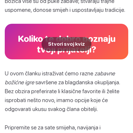
Božića više su od puke zabave; stvaraju trajne
uspomene, donose smijeh i uspostavljaju tradicije.
Koliko te dobro poznaju
Stvori svoj kviz
tvoji prijatelji?
U ovom članku istraživat ćemo razne
zabavne
božićne igre
savršene za blagdanska okupljanja.
Bez obzira preferirate li klasične favorite ili želite
isprobati nešto novo, imamo opcije koje će
odgovarati ukusu svakog člana obitelji.
Pripremite se za sate smijeha, navijanja i