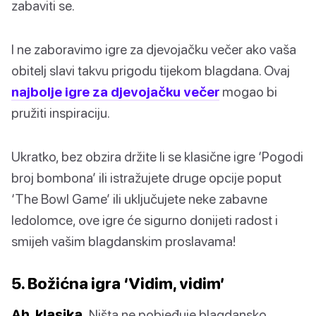
zabaviti se.
I ne zaboravimo igre za djevojačku večer ako vaša
obitelj slavi takvu prigodu tijekom blagdana. Ovaj
najbolje igre za djevojačku večer
mogao bi
pružiti inspiraciju.
Ukratko, bez obzira držite li se klasične igre ‘Pogodi
broj bombona’ ili istražujete druge opcije poput
‘The Bowl Game’ ili uključujete neke zabavne
ledolomce, ove igre će sigurno donijeti radost i
smijeh vašim blagdanskim proslavama!
5. Božićna igra ‘Vidim, vidim’
Ah, klasika.
Ništa ne pobjeđuje blagdansko