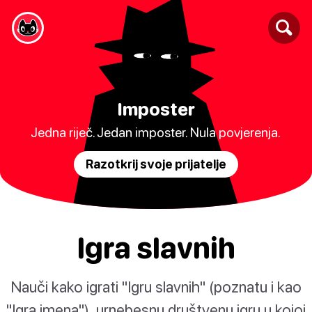
Imposter
Jedna riječ. Jedan imposter. Nula povjerenja.
Razotkrij svoje prijatelje
Igra slavnih
Nauči kako igrati "Igru slavnih" (poznatu i kao
"Igra imena"), urnebesnu društvenu igru u kojoj