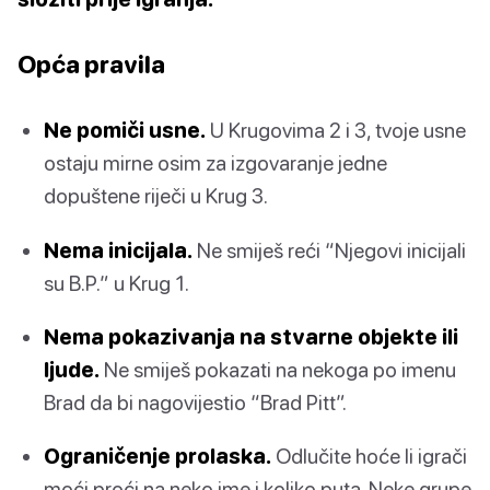
Opća pravila
Ne pomiči usne.
U Krugovima 2 i 3, tvoje usne
ostaju mirne osim za izgovaranje jedne
dopuštene riječi u Krug 3.
Nema inicijala.
Ne smiješ reći “Njegovi inicijali
su B.P.” u Krug 1.
Nema pokazivanja na stvarne objekte ili
ljude.
Ne smiješ pokazati na nekoga po imenu
Brad da bi nagovijestio “Brad Pitt”.
Ograničenje prolaska.
Odlučite hoće li igrači
moći proći na neko ime i koliko puta. Neke grupe