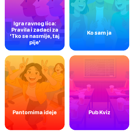
Igra ravnog lica:
Pravila i zadaci za
Ko sam ja
'Tko se nasmije, taj
pije'
Pantomima ideje
Pub Kviz