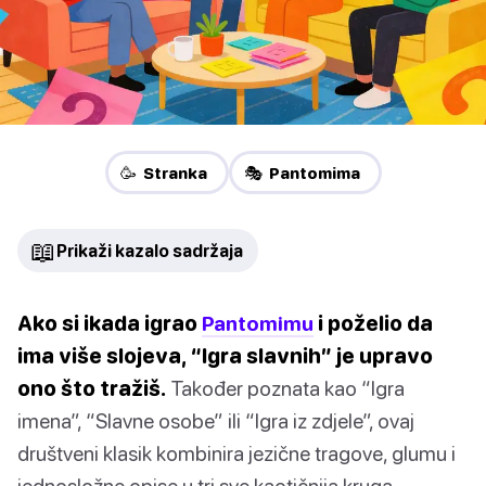
🥳 Stranka
🎭 Pantomima
📖
Prikaži kazalo sadržaja
Ako si ikada igrao
Pantomimu
i poželio da
ima više slojeva, “Igra slavnih” je upravo
ono što tražiš.
Također poznata kao “Igra
imena”, “Slavne osobe” ili “Igra iz zdjele”, ovaj
društveni klasik kombinira jezične tragove, glumu i
jednosložne opise u tri sve kaotičnija kruga.