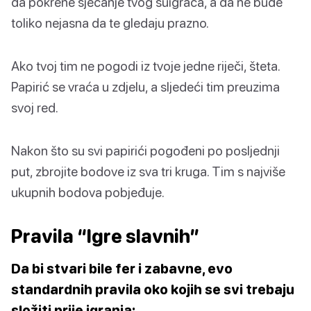
da pokrene sjećanje tvog suigrača, a da ne bude
toliko nejasna da te gledaju prazno.
Ako tvoj tim ne pogodi iz tvoje jedne riječi, šteta.
Papirić se vraća u zdjelu, a sljedeći tim preuzima
svoj red.
Nakon što su svi papirići pogođeni po posljednji
put, zbrojite bodove iz sva tri kruga. Tim s najviše
ukupnih bodova pobjeđuje.
Pravila “Igre slavnih”
Da bi stvari bile fer i zabavne, evo
standardnih pravila oko kojih se svi trebaju
složiti prije igranja: