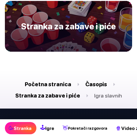
Stranka za zabave i piće
Početna stranica
Časopis
Stranka za zabave i piće
Igra slavnih
🕹
🥳
👋
🍿
🕹
Stranka
Igre
Video 
Pokretači razgovora
🥳
Stranka
Igre