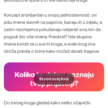
Koncept je briljantan u svojoj jednostavnosti: svi
pišu imena slavnih na papiriće, bacaju ih u zdjelu, a
zatim naizmjence pokušavaju natjerati svoj tim da
pogodi što više imena. Preokret? Ista skupina
imena koristi se u sva tri kruga, a svaki krug ima
stroža pravila o tome kako možeš davati tragove.
Koliko te dobro poznaju
Stvori svoj kviz
tvoji prijatelji?
Do trećeg kruga gledaš kako netko očajnički