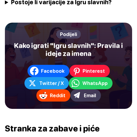
Postoje li varijacije za Igru slavnih?
Podijeli
Kako igrati "Igru slavnih": Pravila i
ideje za imena
Facebook
Pinterest
Twitter / X
WhatsApp
Reddit
Email
Stranka za zabave i piće