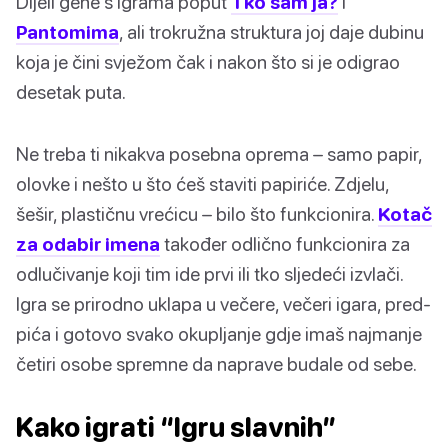
Dijeli gene s igrama poput
Tko sam ja?
i
Pantomima
, ali trokružna struktura joj daje dubinu
koja je čini svježom čak i nakon što si je odigrao
desetak puta.
Ne treba ti nikakva posebna oprema – samo papir,
olovke i nešto u što ćeš staviti papiriće. Zdjelu,
šešir, plastičnu vrećicu – bilo što funkcionira.
Kotač
za odabir imena
također odlično funkcionira za
odlučivanje koji tim ide prvi ili tko sljedeći izvlači.
Igra se prirodno uklapa u večere, večeri igara, pred-
pića i gotovo svako okupljanje gdje imaš najmanje
četiri osobe spremne da naprave budale od sebe.
Kako igrati “Igru slavnih”