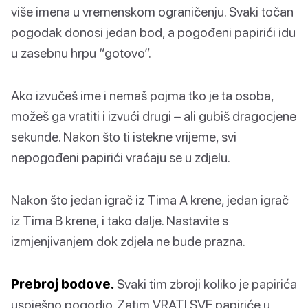
više imena u vremenskom ograničenju. Svaki točan
pogodak donosi jedan bod, a pogođeni papirići idu
u zasebnu hrpu “gotovo”.
Ako izvučeš ime i nemaš pojma tko je ta osoba,
možeš ga vratiti i izvući drugi – ali gubiš dragocjene
sekunde. Nakon što ti istekne vrijeme, svi
nepogođeni papirići vraćaju se u zdjelu.
Nakon što jedan igrač iz Tima A krene, jedan igrač
iz Tima B krene, i tako dalje. Nastavite s
izmjenjivanjem dok zdjela ne bude prazna.
Prebroj bodove.
Svaki tim zbroji koliko je papirića
uspješno pogodio. Zatim VRATI SVE papiriće u