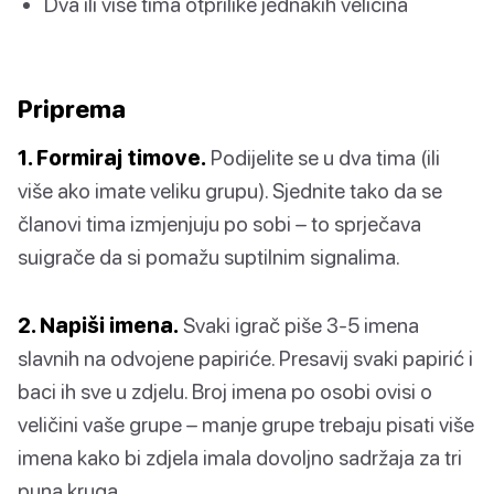
Dva ili više tima otprilike jednakih veličina
Priprema
1. Formiraj timove.
Podijelite se u dva tima (ili
više ako imate veliku grupu). Sjednite tako da se
članovi tima izmjenjuju po sobi – to sprječava
suigrače da si pomažu suptilnim signalima.
2. Napiši imena.
Svaki igrač piše 3-5 imena
slavnih na odvojene papiriće. Presavij svaki papirić i
baci ih sve u zdjelu. Broj imena po osobi ovisi o
veličini vaše grupe – manje grupe trebaju pisati više
imena kako bi zdjela imala dovoljno sadržaja za tri
puna kruga.