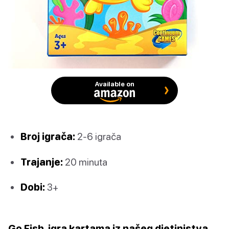
Available on
Broj igrača:
2-6 igrača
Trajanje:
20 minuta
Dobi:
3+
Go Fish, igra kartama iz našeg djetinjstva,