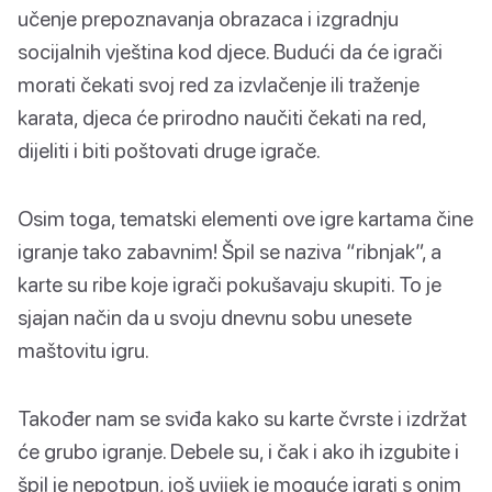
učenje prepoznavanja obrazaca i izgradnju
socijalnih vještina kod djece. Budući da će igrači
morati čekati svoj red za izvlačenje ili traženje
karata, djeca će prirodno naučiti čekati na red,
dijeliti i biti poštovati druge igrače.
Osim toga, tematski elementi ove igre kartama čine
igranje tako zabavnim! Špil se naziva “ribnjak”, a
karte su ribe koje igrači pokušavaju skupiti. To je
sjajan način da u svoju dnevnu sobu unesete
maštovitu igru.
Također nam se sviđa kako su karte čvrste i izdržat
će grubo igranje. Debele su, i čak i ako ih izgubite i
špil je nepotpun, još uvijek je moguće igrati s onim