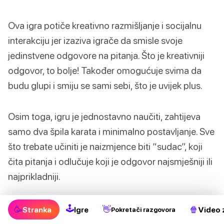
Ova igra potiče kreativno razmišljanje i socijalnu
interakciju jer izaziva igrače da smisle svoje
jedinstvene odgovore na pitanja. Što je kreativniji
odgovor, to bolje! Također omogućuje svima da
budu glupi i smiju se sami sebi, što je uvijek plus.
Osim toga, igru je jednostavno naučiti, zahtijeva
samo dva špila karata i minimalno postavljanje. Sve
što trebate učiniti je naizmjence biti “sudac”, koji
čita pitanja i odlučuje koji je odgovor najsmješniji ili
najprikladniji.
Međutim, ova igra sadrži mnogo referenci
🕹
🥳
👋
🍿
Stranka
Igre
Video 
Pokretači razgovora
specifičnih za SAD, tako da neki igrači iz drugih