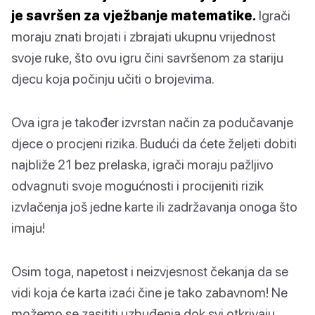
je savršen za vježbanje matematike.
Igrači
moraju znati brojati i zbrajati ukupnu vrijednost
svoje ruke, što ovu igru čini savršenom za stariju
djecu koja počinju učiti o brojevima.
Ova igra je također izvrstan način za podučavanje
djece o procjeni rizika. Budući da ćete željeti dobiti
najbliže 21 bez prelaska, igrači moraju pažljivo
odvagnuti svoje mogućnosti i procijeniti rizik
izvlačenja još jedne karte ili zadržavanja onoga što
imaju!
Osim toga, napetost i neizvjesnost čekanja da se
vidi koja će karta izaći čine je tako zabavnom! Ne
možemo se zasititi uzbuđenja dok svi otkrivaju