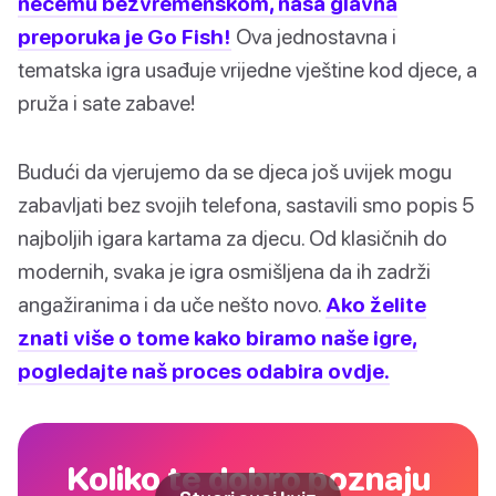
nečemu bezvremenskom, naša glavna
preporuka je Go Fish!
Ova jednostavna i
tematska igra usađuje vrijedne vještine kod djece, a
pruža i sate zabave!
Budući da vjerujemo da se djeca još uvijek mogu
zabavljati bez svojih telefona, sastavili smo popis 5
najboljih igara kartama za djecu. Od klasičnih do
modernih, svaka je igra osmišljena da ih zadrži
angažiranima i da uče nešto novo.
Ako želite
znati više o tome kako biramo naše igre,
pogledajte naš proces odabira ovdje.
Koliko te dobro poznaju