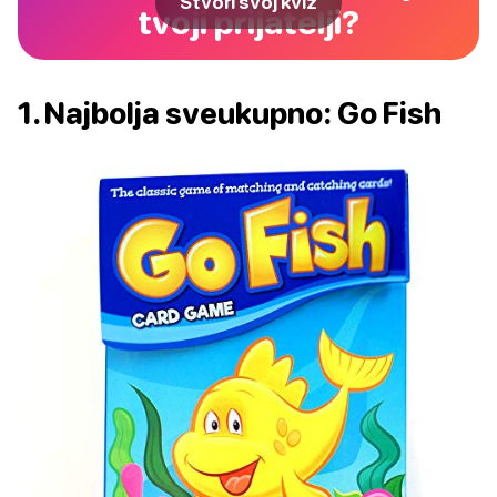
Stvori svoj kviz
tvoji prijatelji?
1. Najbolja sveukupno: Go Fish