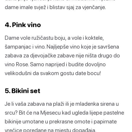
dame imale svjež i blistav sjaj za vjenčanje.
4. Pink vino
Dame vole ružičastu boju, a vole i koktele,
šampanjac i vino. Najljepše vino koje je savršena
zabava za djevojačke zabave nije ništa drugo do
vino Rose. Samo naprijed i budite dovoljno
velikodušni da svakom gostu date bocu!
5. Bikini set
Je li vaša zabava na plaži ili je mladenka sirena u
srcu? Bit će na Mjesecu kad ugleda lijepe pastelne
bikinije umotane u prekrasne omote i papirnate
vrećice poredane na mjestu događaja.