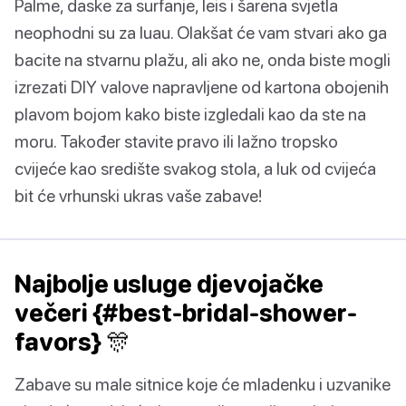
Palme, daske za surfanje, leis i šarena svjetla
neophodni su za luau. Olakšat će vam stvari ako ga
bacite na stvarnu plažu, ali ako ne, onda biste mogli
izrezati DIY valove napravljene od kartona obojenih
plavom bojom kako biste izgledali kao da ste na
moru. Također stavite pravo ili lažno tropsko
cvijeće kao središte svakog stola, a luk od cvijeća
bit će vrhunski ukras vaše zabave!
Najbolje usluge djevojačke
večeri {#best-bridal-shower-
favors} 🎊
Zabave su male sitnice koje će mladenku i uzvanike