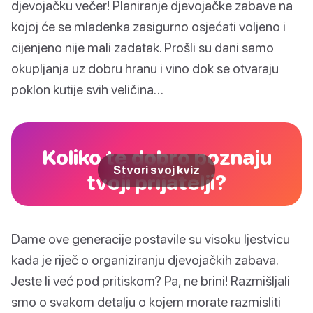
djevojačku večer! Planiranje djevojačke zabave na
kojoj će se mladenka zasigurno osjećati voljeno i
cijenjeno nije mali zadatak. Prošli su dani samo
okupljanja uz dobru hranu i vino dok se otvaraju
poklon kutije svih veličina…
Koliko te dobro poznaju
Stvori svoj kviz
tvoji prijatelji?
Dame ove generacije postavile su visoku ljestvicu
kada je riječ o organiziranju djevojačkih zabava.
Jeste li već pod pritiskom? Pa, ne brini! Razmišljali
smo o svakom detalju o kojem morate razmisliti