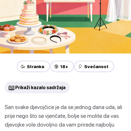
🥳 Stranka
🔞 18+
🎈 Svečanost
📖
Prikaži kazalo sadržaja
San svake djevojčice je da se jednog dana uda, ali
prije nego što se vjenčate, bolje se molite da vas
djevojke vole dovoljno da vam prirede najbolju