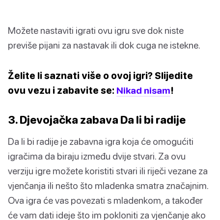
Možete nastaviti igrati ovu igru sve dok niste
previše pijani za nastavak ili dok cuga ne istekne.
Želite li saznati više o ovoj igri? Slijedite
ovu vezu i zabavite se:
Nikad nisam
!
3. Djevojačka zabava Da li bi radije
Da li bi radije je zabavna igra koja će omogućiti
igračima da biraju između dvije stvari. Za ovu
verziju igre možete koristiti stvari ili riječi vezane za
vjenčanja ili nešto što mladenka smatra značajnim.
Ova igra će vas povezati s mladenkom, a također
će vam dati ideje što im pokloniti za vjenčanje ako