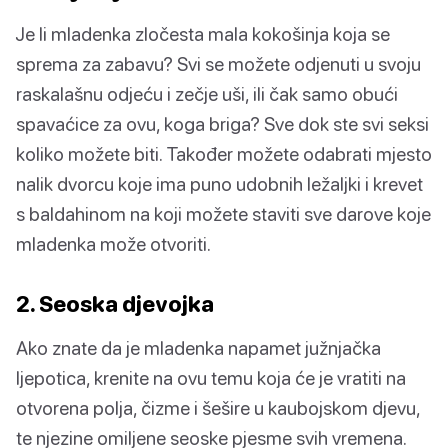
Je li mladenka zločesta mala kokošinja koja se
sprema za zabavu? Svi se možete odjenuti u svoju
raskalašnu odjeću i zečje uši, ili čak samo obući
spavaćice za ovu, koga briga? Sve dok ste svi seksi
koliko možete biti. Također možete odabrati mjesto
nalik dvorcu koje ima puno udobnih ležaljki i krevet
s baldahinom na koji možete staviti sve darove koje
mladenka može otvoriti.
2. Seoska djevojka
Ako znate da je mladenka napamet južnjačka
ljepotica, krenite na ovu temu koja će je vratiti na
otvorena polja, čizme i šešire u kaubojskom djevu,
te njezine omiljene seoske pjesme svih vremena.