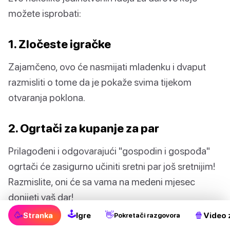
možete isprobati:
1. Zločeste igračke
Zajamčeno, ovo će nasmijati mladenku i dvaput
razmisliti o tome da je pokaže svima tijekom
otvaranja poklona.
2. Ogrtači za kupanje za par
Prilagođeni i odgovarajući "gospodin i gospođa"
ogrtači će zasigurno učiniti sretni par još sretnijim!
Razmislite, oni će sa vama na medeni mjesec
donijeti vaš dar!
🕹
🥳
👋
🍿
Stranka
Igre
Video 
Pokretači razgovora
3. Donje rublje